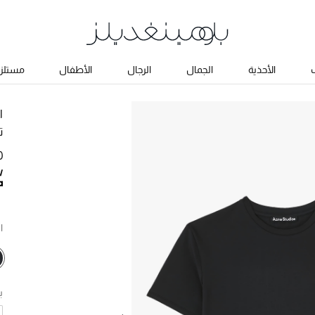
ب
الأحذية
الجمال
الرجال
الأطفال
مستلزم
ا
ت
0
ا
ب