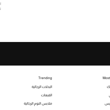
ا
ت
Trending
Most
يك
البدلات الرجالية
القبعات
ميس
ملابس النوم الرجالية