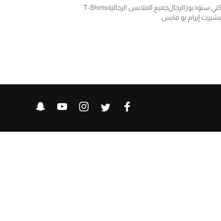
كني ستوديوز
الرجال
جميع الملابس الرجالية
T-Shirts
يشيرت إيرام يو فايس