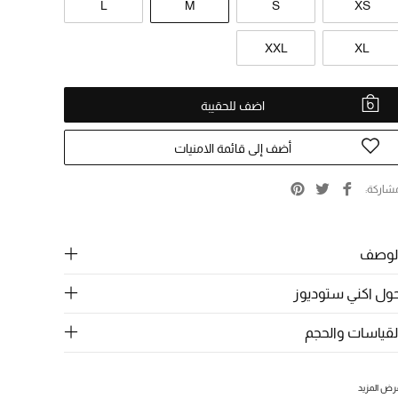
L
M
S
XS
XXL
XL
اضف للحقيبة
أضف إلى قائمة الامنيات
شاركة
لوصف
ول اكني ستوديوز
لقياسات والحجم
رض المزيد