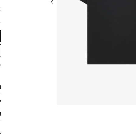
م
ا
ح
ا
ع