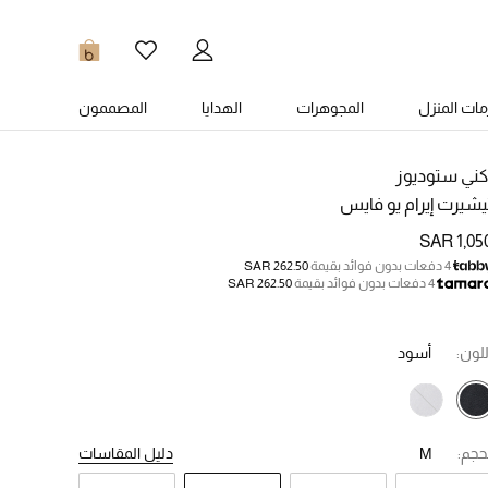
0
ات المنزل
المجوهرات
الهدايا
المصممون
كني ستوديوز
يشيرت إيرام يو فايس
SAR 1,05
4 دفعات بدون فوائد بقيمة
SAR 262.50
4 دفعات بدون فوائد بقيمة
SAR 262.50
للون:
أسود
حجم:
M
دليل المقاسات