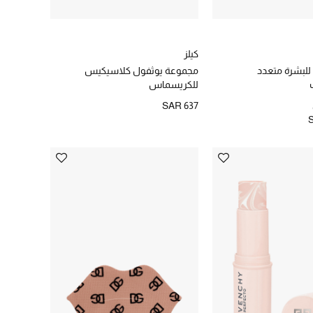
كيلز
لبشرة متعدد
مجموعة يوثفول كلاسيكيس
للكريسماس
SAR 637