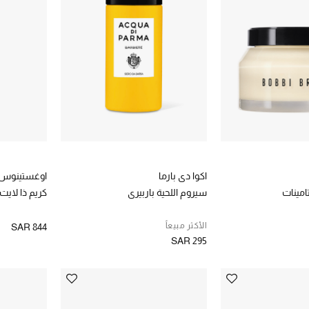
اكوا دي بارما
اوغستينوس 
تامينات
سيروم اللحية باربيري
كريم ذا لايت
الأكثر مبيعاً
SAR 844
SAR 295