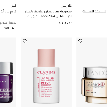
كلارنس
كيلز
و للمنطقة المحيطة
مجموعة هدايا عطور علاجية بإصدار
كريم جل ألتر
لكريسماس 2024 احتفالا بمرور 70
سنة، مع توفير 38%
توصيل سريع
SAR 277
SAR 325