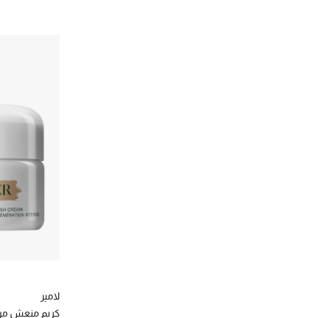
لامير
كريم منعش م