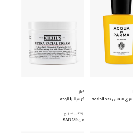
كيلز
يري منعش بعد الحلاقة
كريم الترا للوجه‏
توصيل سريع
من
SAR 189