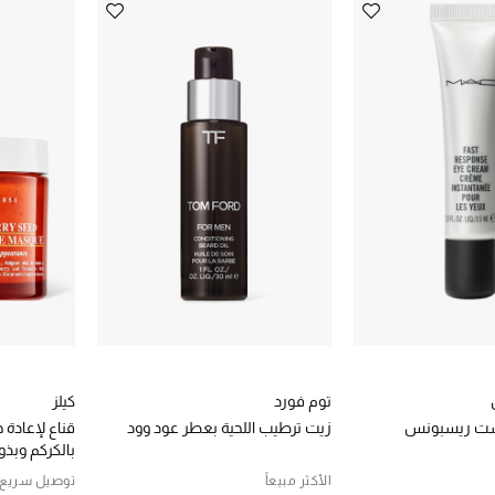
توم فورد
كيلز
است ريسبونس
زيت ترطيب اللحية بعطر عود وود
قناع لإعادة 
بالكركم وبذو
الأكثر مبيعاً
توصيل سريع