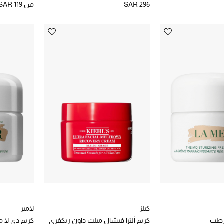
SAR 296
من
SAR 119
كيلز
لامير
رطب
كريم ألترا فيشال ميلت داون ريكفري
كريم دي لا م