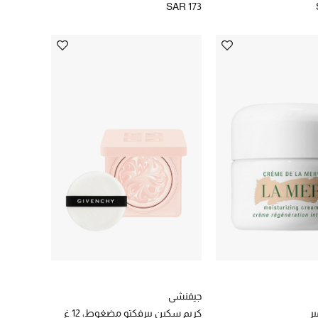
SAR 173
جيفنشي
ير
كريم سكين بيرفكتو مضغوط، 12 غ