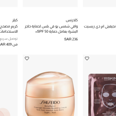
كلارنس
كيلز
نجيفيتي ام دي ريسيت
واقي شمس يو في بلس لحماية حاجز
كريم مصحح ل
البشرة بعامل حماية SPF 50+
الاستخدامات
توصيل سريع
SAR 236
من
SAR 409