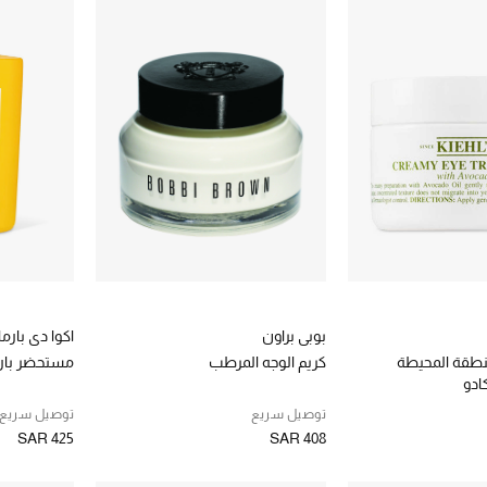
بوبي براون
اكوا دي بارما
نطقة المحيطة
كريم الوجه المرطب
مستحضر بارب
ادو
توصيل سريع
توصيل سريع
SAR 425
SAR 408