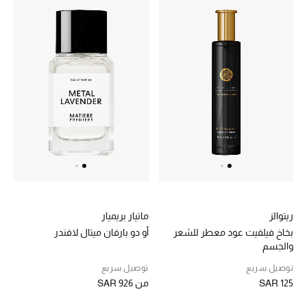
ريتوالز
ماتيار بريميار
بخاخ فيلفيت عود معطر للشعر
أو دو بارفان ميتال لافندر
والجسم
توصيل سريع
توصيل سريع
SAR 125
من
SAR 926