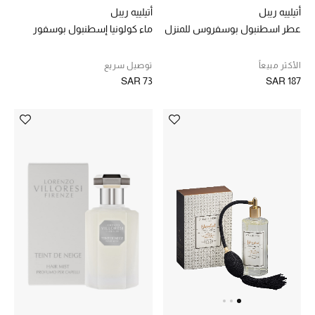
أتيلييه ريبل
أتيلييه ريبل
عطر اسطنبول بوسفروس للمنزل
ماء كولونيا إسطنبول بوسفور
الهدايا
ما وصلنا حديثا
الأكثر مبيعاً
توصيل سريع
SAR 73
SAR 187
أبرز المصممين
غرفة الطعام
الديكورات والإكسسوارات
الشراشف
الحمام
الشموع والعطور المنزلية