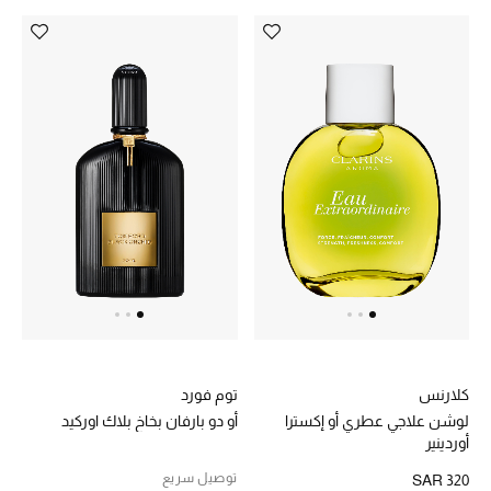
ماركات جديدة للجمال
تسوقوا أحدث الماركات
الرجال
عرض جميع المنتجات
الهدايا
الموسم الجديد
ما وصلنا حديثاً
كلارنس
توم فورد
لوشن علاجي عطري أو إكسترا
أو دو بارفان بخاخ بلاك اوركيد
ركن أناقة المنتجعات
أوردينير
توصيل سريع
SAR 320
حصريًا عبر الإنترنت