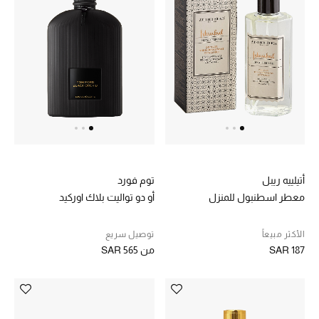
تسوقوا الحقائب
الأحذية
أمنيات تتلألأ مع النجوم
أحذية النسائية
تشكيلة الأحذية
أتيلييه ريبل
توم فورد
معطر اسطنبول للمنزل
أو دو تواليت بلاك اوركيد
الأحذية الرجالية
الأكثر مبيعاً
توصيل سريع
أحذية للأطفال
SAR 187
من
SAR 565
أبرز المصممين
تشكيلة الأحذية