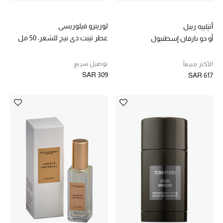
مستلزمات المنزل
تسوقوا للمنزل
لورينزو فيلوريسي
أتيلييه ريبل
عطر تينت دي نيج للشعر، 50 مل
أو دو بارفان إسطنبول
المجوهرات
توصيل سريع
الأكثر مبيعاً
SAR 309
SAR 617
عرض كل التنزيلات
أبرز المصممين
مجوهرات فاخرة للنساء
مجوهرات عصرية للنساء
إكسسوارات للرجال
مجوهرات فاخرة للأطفال