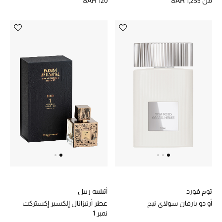
من
SAR 1,255
SAR 120
توم فورد
أتيلييه ريبل
أو دو بارفان سولاي نيج
عطر أرتيزانال إلكسير إكستركت
نمبر 1