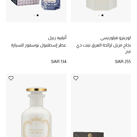
هدايا حسب الفئة
النساء
الرجال
لورينزو فيلوريسي
أتيلييه ريبل
بخاخ مزيل لرائحة العرق تينت دي
عطر إسطنبول بوسفور للسيارة
الأطفال
نيج
المستلزمات المنزلية
SAR 134
SAR 255
هدايا حسب السعر
هدايا للجميع
تسوقوا الهدايا
المصممون