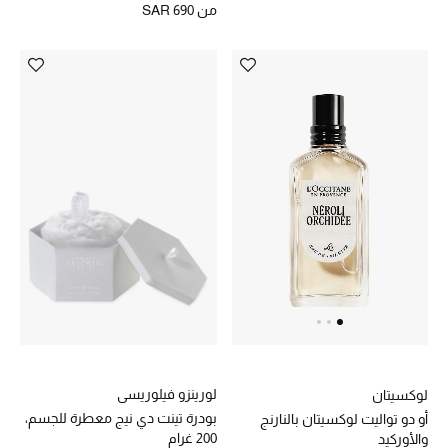
من
SAR 690
دليل مستلزمات الرجال
أبرز المصممين
جميع الملابس الرجالية
الأحذية الرجالية
جميع الإكسسورات الرجالية
حقائب رجالية
العناية الشخصية بالرجال
لورينزو فيلوريسي
لوكسيتان
صُممت للرجال
بودرة تينت دي نيج معطرة للجسم،
أو دو تواليت لوكسيتان بالنارنج
تسوقوا للرجال
200 غرام
والأوركيد