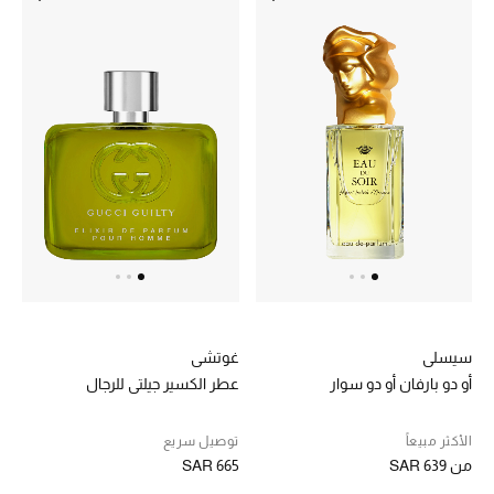
المكياج
العناية بالبشرة
مستحضرات العناية
مستحضرات الاستحمام والعناية بالجسم
العناية بالشعر
الصحة والعافية
هدايا
سيسلي
غوتشي
أو دو بارفان أو دو سوار
عطر الكسير جيلتي للرجال
دليل مستلزمات الجمال
الأكثر مبيعاً
توصيل سريع
أبرز الماركات
من
SAR 639
SAR 665