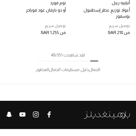
أتيلييه ريبل
توم فورد
أعواد توزيع عطر إسطنبول
أو دو بارفان عود فوياجر
بوسفور
توصيل سريع
توصيل سريع
من
SAR 218
من
SAR 1,255
لقد شاهدت 48/351
الجمال
دليل مستلزمات الجمال
العطور