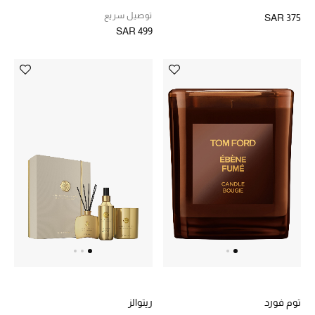
توصيل سريع
SAR 375
SAR 499
الأطفال
عرض جميع المنتجات
عودة صغاركم للمدارس
الهدايا
الموسم الجديد
ما وصل حديثاً
ركن أناقة المنتجعات
هدايا للأطفال
توم فورد
ريتوالز