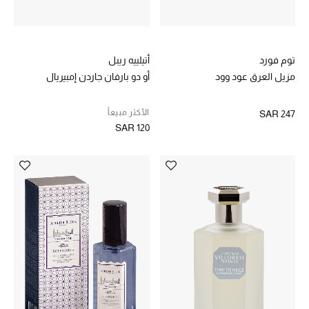
ساعات
توم فورد
أتيلييه ريبل
هدايا مُعبرة
مزيل العرق عود وود
أو دو بارفان جاردن إمبيريال
تسوقوا المجوهرات
الأكثر مبيعاً
SAR 247
SAR 120
الهدايا
تسوقوا جميع الهدايا
بطاقة الهدايا الإلكترونية
هدايا حسب المرسل إليه
هدايا حسب المناسبة