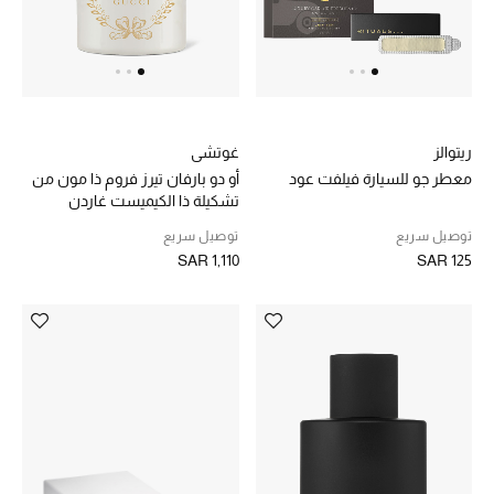
المصممون أ-ي
مصممون جدد
حصريات
ريتوالز
غوتشي
معطر جو للسيارة فيلفت عود
أو دو بارفان تيرز فروم ذا مون من
تشكيلة ذا الكيميست غاردن
الأزياء
توصيل سريع
توصيل سريع
الجمال
SAR 1,110
SAR 125
مستلزمات المنزل
توتيمي
تعكس توتيمي فن الأناقة السهلة بقطع أساسية راقية
مصممة لتدوم وتتجاوز صيحات الموسم
تسوقوا توتيمي