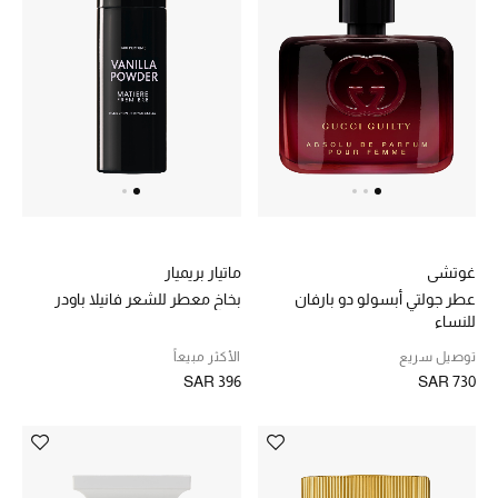
غوتشي
ماتيار بريميار
عطر جولتي أبسولو دو بارفان
بخاخ معطر للشعر فانيلا باودر
للنساء
توصيل سريع
الأكثر مبيعاً
SAR 396
SAR 730