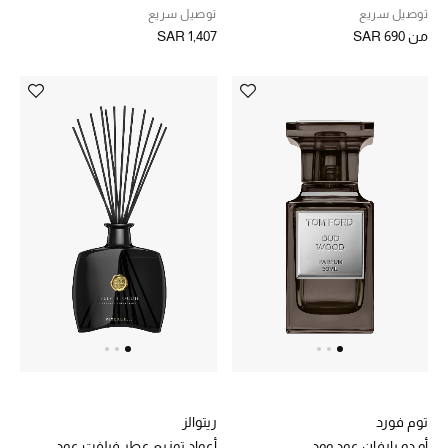
توصيل سريع
توصيل سريع
من
SAR 690
SAR 1,407
توم فورد
ريتوالز
أو دو بارفان عود وود
أعواد توزيع عطر فيلفت عود