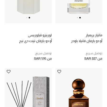
ركن أناقة المنتجعات
الموسم الجديد
حصريًا عبر الإنترنت
ماتيار بريميار
لورينزو فيلوريسي
أو دو بارفان فانيلا باودر
أو دو بارفان تينت دي نيج
جميع إصدارتنا النسائية
توصيل سريع
توصيل سريع
تشكيلة المناسبات للنساء
من
SAR 887
من
SAR 595
الحب للمحلي
الملابس الرياضية النسائية
تشكيلة الأعراس
حقائب وأحذية متطابقة