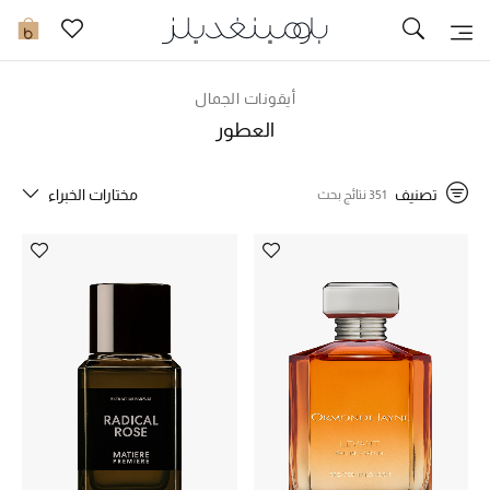
توصيل سريع
0
أيقونات الجمال
ما وصلنا حديثاً
العطور
ما وصلنا حديثاً
تصنيف
مختارات الخبراء
351 نتائج بحث
الموسم الجديد
النساء
الحقائب النسائية
أحذية النسائية
الرجال