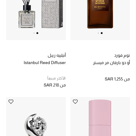
هدايا للنساء
ركن الفخامة
جميع الملابس النسائية
جميع الأحذية النسائية
توم فورد
أتيلييه ريبل
أو دو بارفان مر ميستر
Istanbul Reed Diffuser
جميع الحقائب النسائية
الأكثر مبيعاً
من
SAR 1,255
جميع الإكسسورات النسائية
من
SAR 218
موضة نسائية
تسوقوا للنساء
الحقائب