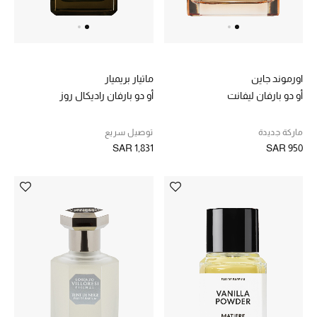
الجمال
الأطفال
مستلزمات المنزل
اورموند جاين
ماتيار بريميار
أو دو بارفان ليفانت
أو دو بارفان راديكال روز
المجوهرات
ماركة جديدة
توصيل سريع
SAR 1,831
SAR 950
جديد لدينا
نسوقوا أحدث ما وصلنا
النساء
عرض جميع المنتجات
ما وصلنا حديثاً