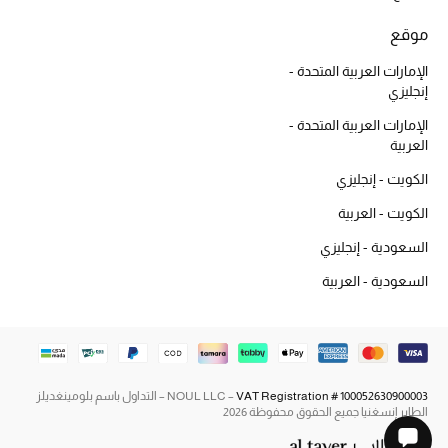
موقع
أحذية مختارة
الإمارات العربية المتحدة -
تسوقوا الأحذية
إنجليزي
الإمارات العربية المتحدة -
العربية
الجمال
الكويت - إنجليزي
الكويت - العربية
جميع مستحضرات الجمال
السعودية - إنجليزي
الجديد في عالم الجمال
السعودية - العربية
الأكثر مبيعاً
العطور
VAT Registration # 100052630900003
NOUL LLC –
– التداول باسم بلومينغديلز
الطاير إنسغنيا جميع الحقوق محفوظة 2026
مكتشف العطور