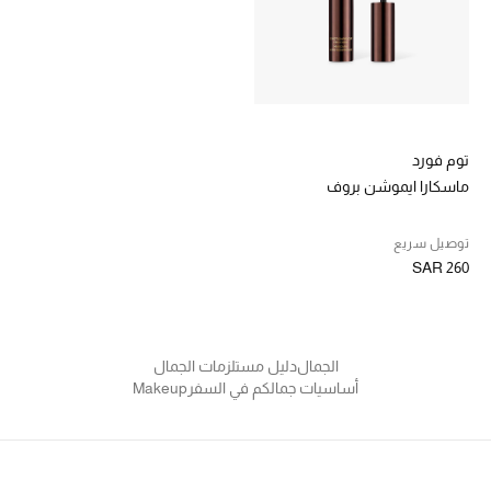
ركن أناقة المنتجعات
الموسم الجديد
حصريًا عبر الإنترنت
توم فورد
ماسكارا ايموشن بروف
جميع إصدارتنا النسائية
توصيل سريع
تشكيلة المناسبات للنساء
SAR 260
الحب للمحلي
الملابس الرياضية النسائية
الجمال
دليل مستلزمات الجمال
أساسيات جمالكم في السفر
Makeup
تشكيلة الأعراس
حقائب وأحذية متطابقة