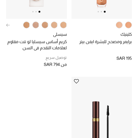
الجمال
الأطفال
مستلزمات المنزل
كلينيك
سيسلي
برايمر ومصحح للبشرة ايفن بيتر
كريم أساس سيسليا لو تنت مقاوم
المجوهرات
لعلامات التقدم في السن
توصيل سريع
SAR 195
من
SAR 794
جديد لدينا
نسوقوا أحدث ما وصلنا
النساء
عرض جميع المنتجات
ما وصلنا حديثاً