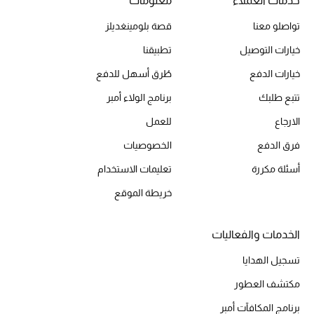
خدمات العملاء
معلومات
تسوقوا الحقائب
تواصلو معنا
قصة بلومينغديلز
خيارات التوصيل
تطبيقنا
الأحذية
خيارات الدفع
طُرق أسهل للدفع
تتبع طلبك
برنامج الولاء أمبر
أمنيات تتلألأ مع النجوم
الارجاع
للعمل
أحذية النسائية
فرق الدفع
الخصوصيات
تشكيلة الأحذية
أسئلة مكررة
تعليمات الاستخدام
خريطة الموقع
الأحذية الرجالية
أحذية للأطفال
الخدمات والفعاليات
تسجيل الهدايا
أبرز المصممين
مكتشف العطور
تشكيلة الأحذية
برنامج المكافآت أمبر