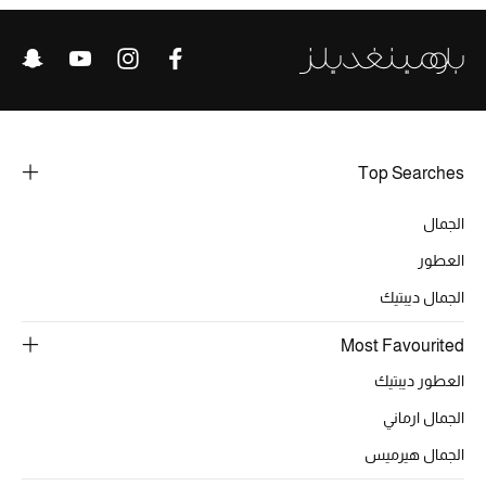
هدايا للنساء
ركن الفخامة
جميع الملابس النسائية
Top Searches
جميع الأحذية النسائية
الجمال
جميع الحقائب النسائية
العطور
جميع الإكسسورات النسائية
الجمال ديبتيك
Most Favourited
موضة نسائية
العطور ديبتيك
تسوقوا للنساء
الجمال ارماني
الجمال هيرميس
الحقائب