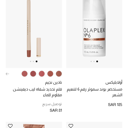
أحذية مختارة
تسوقوا الأحذية
الجمال
جميع مستحضرات الجمال
الجديد في عالم الجمال
أولابليكس
نادين نجيم
مستحضر بوند سموثر رقم 6 لتنعيم
قلم تحديد شفاه ليب ديفينشن
الأكثر مبيعاً
الشعر
مقاوم للماء
توصيل سريع
SAR 185
العطور
SAR 81
مكتشف العطور