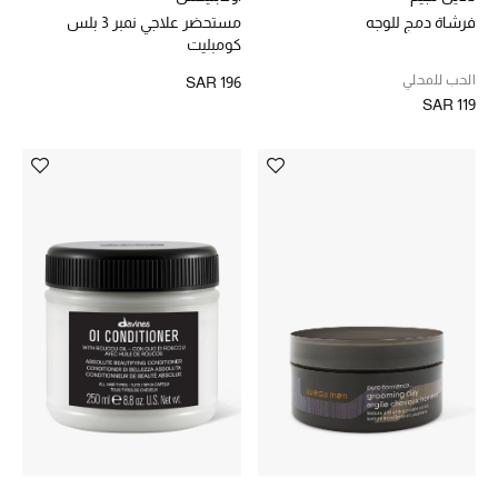
فرشاة دمج للوجه
مستحضر علاجي نمبر 3 بلس
كومبليت
الهدايا
الحب للمحلي
SAR 196
SAR 119
ما وصلنا حديثا
أبرز المصممين
غرفة الطعام
الديكورات والإكسسوارات
الشراشف
الحمام
الشموع والعطور المنزلية