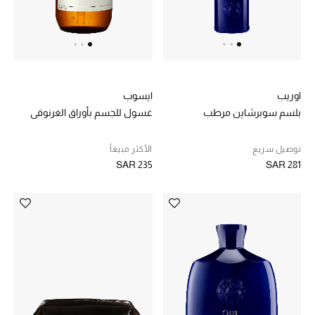
المصممون أ-ي
مصممون جدد
اوريب
ايسوب
حصريات
بلسم سوبرشاين مرطب
غسول للجسم بأوراق الغرنوقي
الأزياء
توصيل سريع
الأكثر مبيعاً
الجمال
SAR 235
SAR 281
مستلزمات المنزل
توتيمي
تعكس توتيمي فن الأناقة السهلة بقطع أساسية راقية
مصممة لتدوم وتتجاوز صيحات الموسم
تسوقوا توتيمي