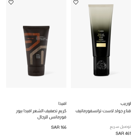
ماركات جديدة للجمال
تسوقوا أحدث الماركات
الرجال
عرض جميع المنتجات
الهدايا
الموسم الجديد
اوريب
افيدا
ما وصلنا حديثاً
قناع جولد لاست ترانسفورماتيف
كريم تصفيف الشعر افيدا بيور
فورمانس للرجال
ركن أناقة المنتجعات
توصيل سريع
SAR 166
SAR 461
حصريًا عبر الإنترنت