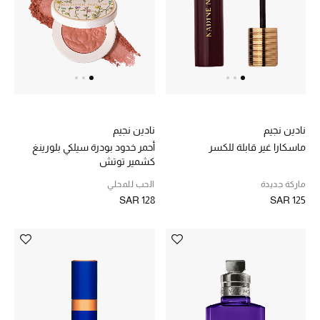
هدايا للنساء
ركن الفخامة
جميع الملابس النسائية
جميع الأحذية النسائية
نادين نجيم
نادين نجيم
ماسكارا غير قابلة للكسر
أحمر خدود بودرة سيلكي بلورينغ
جميع الحقائب النسائية
كشمير توتش
ماركة جديدة
الحب للمحلي
جميع الإكسسورات النسائية
SAR 128
SAR 125
موضة نسائية
تسوقوا للنساء
الحقائب