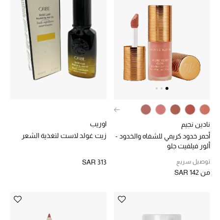
تسوقوا الحقائب
الأحذية
أمنيات تتلألأ مع النجوم
أحذية النسائية
تشكيلة الأحذية
اوريب
نادين نجيم
زيت غولد لاست لتغذية الشعر
أحمر خدود كريمي للشفاه والخدود -
الأحذية الرجالية
ألور فيلفيت جلو
توصيل سريع
SAR 313
أحذية للأطفال
من
SAR 142
أبرز المصممين
تشكيلة الأحذية