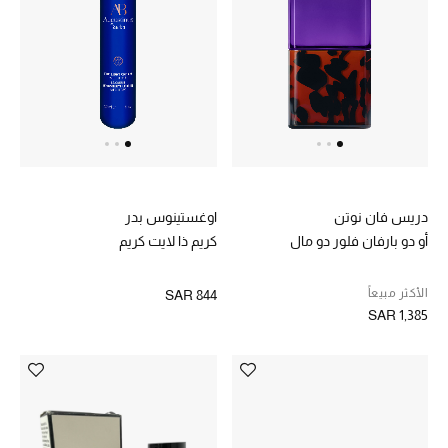
الموسم الجديد
الحقائب النسائية
دليل ملتزمات الحقائب
حقائب رجالية
دريس فان نوتن
اوغستينوس بدر
أو دو بارفان فلور دو مال
كريم ذا لايت كريم
حقائب الأطفال
الأكثر مبيعاً
SAR 844
أبرز المصممين
SAR 1,385
دليل ملتزمات الحقائب
أبرز الحقائب