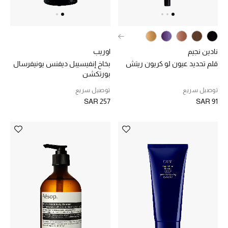
هدايا حسب الفئة
النساء
نادين نجيم
اوريب
الرجال
قلم تحديد عيون لو كريون ريتش
بخاخ إنفيسيبل ديفنس يونيفرسال
بورتكشن
الأطفال
توصيل سريع
توصيل سريع
المستلزمات المنزلية
SAR 257
SAR 91
هدايا حسب السعر
هدايا للجميع
تسوقوا الهدايا
المصممون