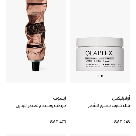
المكياج
العناية بالبشرة
مستحضرات العناية
مستحضرات الاستحمام والعناية بالجسم
العناية بالشعر
الصحة والعافية
هدايا
ايسوب
أولابليكس
مرطب ومجدد ومعطر لليدين
قناع خفيف مغذي للشعر
دليل مستلزمات الجمال
SAR 470
SAR 243
أبرز الماركات