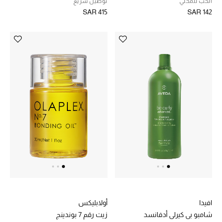
الحب للمحلي
توصيل سريع
SAR 415
SAR 142
الأطفال
عرض جميع المنتجات
عودة صغاركم للمدارس
الهدايا
الموسم الجديد
ما وصل حديثاً
ركن أناقة المنتجعات
افيدا
أولابليكس
هدايا للأطفال
شامبو بي كيرلي أدفانسد
زيت رقم 7 بوندينج