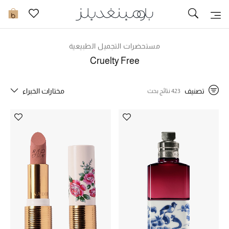
توصيل سريع
0
مستحضرات التجميل الطبيعية
ما وصلنا حديثاً
Cruelty Free
ما وصلنا حديثاً
تصنيف
مختارات الخبراء
423 نتائج بحث
الموسم الجديد
النساء
الحقائب النسائية
أحذية النسائية
الرجال