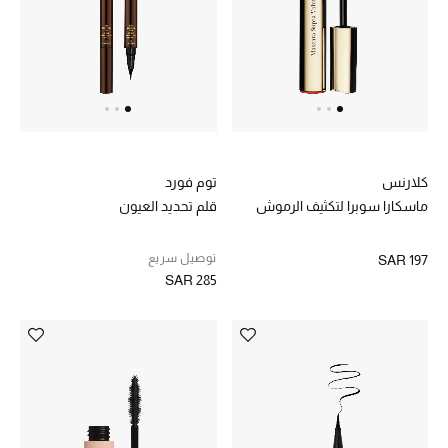
الهدايا
ما وصلنا حديثا
أبرز المصممين
كلارنس
توم فورد
غرفة الطعام
ماسكارا سوبرا لتكثيف الرموش
قلم تحديد العيون
الديكورات والإكسسوارات
توصيل سريع
SAR 197
SAR 285
الشراشف
الحمام
الشموع والعطور المنزلية