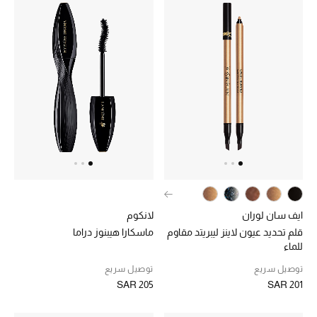
المصممون أ-ي
مصممون جدد
حصريات
الأزياء
الجمال
مستلزمات المنزل
ايف سان لوران
لانكوم
قلم تحديد عيون لاينز ليبريتد مقاوم
ماسكارا هيبنوز دراما
للماء
توتيمي
توصيل سريع
توصيل سريع
تعكس توتيمي فن الأناقة السهلة بقطع أساسية راقية
SAR 205
SAR 201
مصممة لتدوم وتتجاوز صيحات الموسم
تسوقوا توتيمي