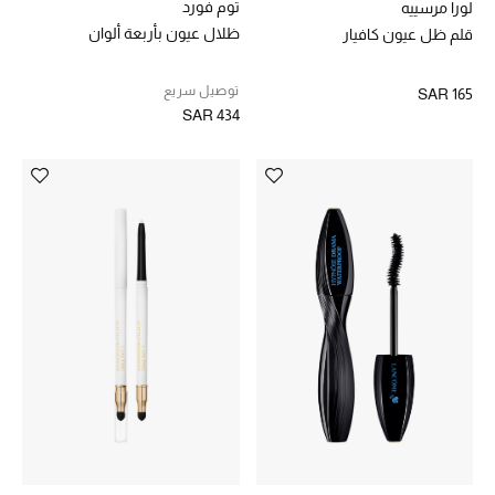
توم فورد
لورا مرسييه
المكياج
ظلال عيون بأربعة ألوان
قلم ظل عيون كافيار
العناية بالبشرة
توصيل سريع
SAR 165
SAR 434
مستحضرات العناية
مستحضرات الاستحمام والعناية بالجسم
العناية بالشعر
الصحة والعافية
هدايا
دليل مستلزمات الجمال
أبرز الماركات