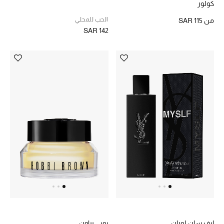
كولور
الحب للمحلي
من
SAR 115
SAR 142
ايف سان لوران
بوبي براون