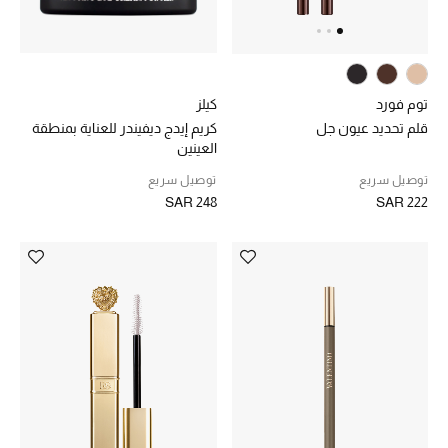
كيلز
توم فورد
كريم إيدج ديفيندر للعناية بمنطقة
قلم تحديد عيون جل
العينين
توصيل سريع
توصيل سريع
SAR 248
SAR 222