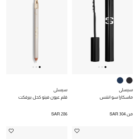
هدايا حسب الفئة
النساء
الرجال
الأطفال
المستلزمات المنزلية
هدايا حسب السعر
سيسلي
سيسلي
ماسكارا سو انتنس
قلم عيون فيتو كحل بيرفكت
هدايا للجميع
تسوقوا الهدايا
من
SAR 304
SAR 286
المصممون