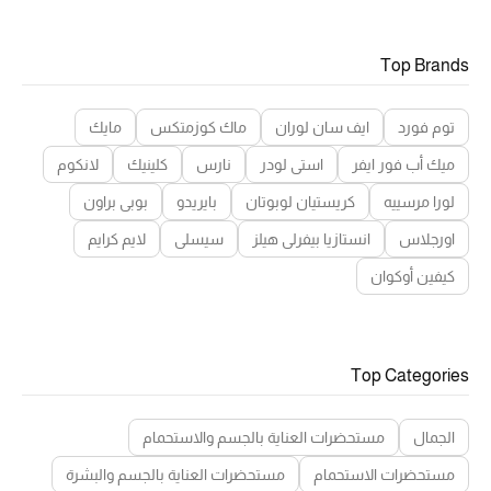
Top Brands
توم فورد
ايف سان لوران
ماك كوزمتكس
مايك
ميك أب فور ايفر
استي لودر
نارس
كلينيك
لانكوم
لورا مرسييه
كريستيان لوبوتان
بايريدو
بوبي براون
اورجلاس
انستازيا بيفرلي هيلز
سيسلي
لايم كرايم
كيفين أوكوان
Top Categories
الجمال
مستحضرات العناية بالجسم والاستحمام
مستحضرات الاستحمام
مستحضرات العناية بالجسم والبشرة