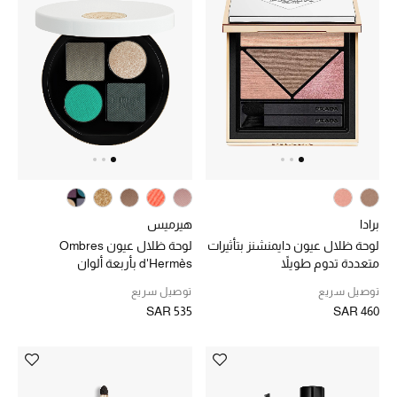
ساعات
هدايا مُعبرة
تسوقوا المجوهرات
الهدايا
برادا
هيرميس
تسوقوا جميع الهدايا
لوحة ظلال عيون دايمنشنز بتأثيرات
لوحة ظلال عيون Ombres
متعددة تدوم طويلاً
d'Hermès بأربعة ألوان
بطاقة الهدايا الإلكترونية
توصيل سريع
توصيل سريع
SAR 535
SAR 460
هدايا حسب المرسل إليه
هدايا حسب المناسبة