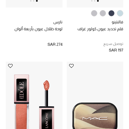
دليل مستلزمات الرجال
فالنتينو
نارس
أبرز المصممين
قلم تحديد عيون كولور غراف
لوحة ظلال عيون بأربعة ألوان
جميع الملابس الرجالية
توصيل سريع
SAR 274
SAR 197
الأحذية الرجالية
جميع الإكسسورات الرجالية
حقائب رجالية
العناية الشخصية بالرجال
صُممت للرجال
تسوقوا للرجال