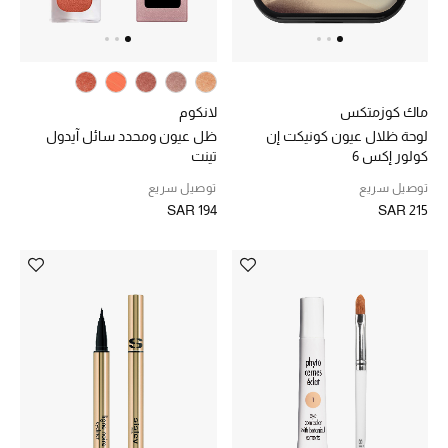
الأطفال
ماك كوزمتكس
لانكوم
عرض جميع المنتجات
لوحة ظلال عيون كونيكت إن
ظل عيون ومحدد سائل آيدول
كولور إكس 6
تينت
عودة صغاركم للمدارس
توصيل سريع
توصيل سريع
SAR 194
SAR 215
الهدايا
الموسم الجديد
ما وصل حديثاً
ركن أناقة المنتجعات
هدايا للأطفال