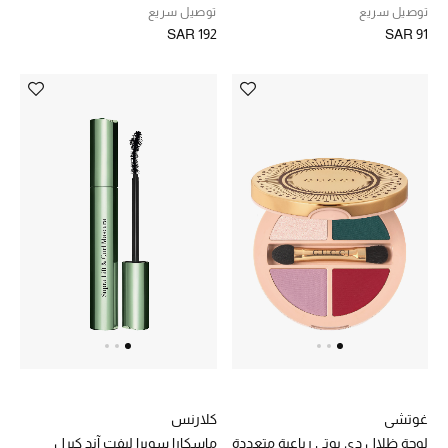
تسوقوا الحقائب
توصيل سريع
توصيل سريع
SAR 192
SAR 91
الأحذية
أمنيات تتلألأ مع النجوم
أحذية النسائية
تشكيلة الأحذية
الأحذية الرجالية
أحذية للأطفال
أبرز المصممين
غوتشي
كلارنس
تشكيلة الأحذية
لوحة ظلال دي بوتي رباعية متعددة
ماسكارا سوبرا ليفت آند كيرل