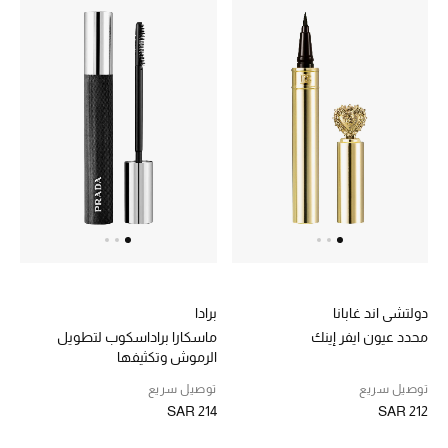
ركن أناقة المنتجعات
الموسم الجديد
حصريًا عبر الإنترنت
جميع إصدارتنا النسائية
تشكيلة المناسبات للنساء
الحب للمحلي
دولتشي اند غابانا
برادا
الملابس الرياضية النسائية
محدد عيون ايفر إينك
ماسكارا براداسكوب لتطويل
الرموش وتكثيفها
تشكيلة الأعراس
توصيل سريع
توصيل سريع
SAR 214
SAR 212
حقائب وأحذية متطابقة