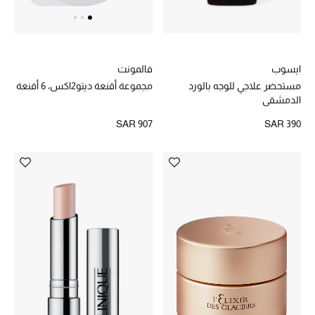
المصممون أ-ي
مصممون جدد
ايسوب
فالمونت
مستحضر علاجي للوجه بالورد
مجموعة أقنعة ديتو2اكس، 6 أقنعة
حصريات
الدمشقي
SAR 390
SAR 907
الأزياء
الجمال
مستلزمات المنزل
توتيمي
تعكس توتيمي فن الأناقة السهلة بقطع أساسية راقية
مصممة لتدوم وتتجاوز صيحات الموسم
تسوقوا توتيمي