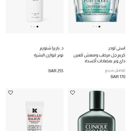
استي لودر
د. باربرا شتورم
كريم جل مرطب ومنعش للعين
تونر لتوازن البشرة
داي وير بمضادات أكسدة
توصيل سريع
SAR 255
SAR 170