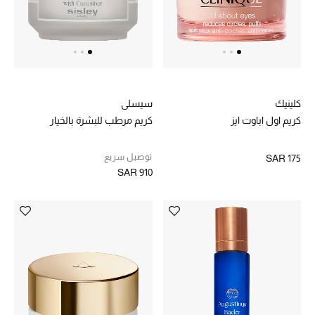
ركن أناقة المنتجعات
الموسم الجديد
حصريًا عبر الإنترنت
كلينيك
سيسلي
كريم اول اباوت ايز
كريم مرطب للبشرة بالخيار
جميع إصدارتنا النسائية
توصيل سريع
SAR 175
تشكيلة المناسبات للنساء
SAR 910
الحب للمحلي
الملابس الرياضية النسائية
تشكيلة الأعراس
حقائب وأحذية متطابقة