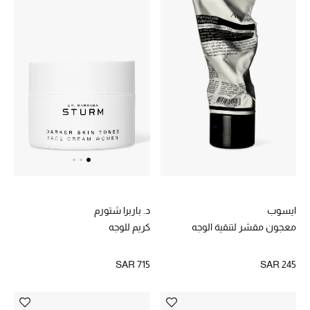
ايسوب
د. باربرا شتورم
معجون مقشر لتنقية الوجه
كريم للوجه
SAR 245
SAR 715