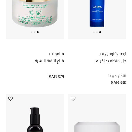
هدايا للنساء
ركن الفخامة
جميع الملابس النسائية
جميع الأحذية النسائية
اوغستينوس بدر
فالمونت
جل منظف ذا كريم
قناع لتنقية البشرة
جميع الحقائب النسائية
الأكثر مبيعاً
SAR 879
جميع الإكسسورات النسائية
SAR 330
موضة نسائية
تسوقوا للنساء
الحقائب