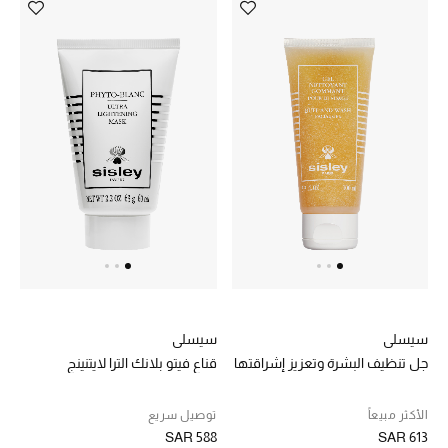
ماركات جديدة للجمال
تسوقوا أحدث الماركات
الرجال
عرض جميع المنتجات
الهدايا
الموسم الجديد
سيسلي
سيسلي
ما وصلنا حديثاً
جل تنظيف البشرة وتعزيز إشراقتها
قناع فيتو بلانك الترا لايتنينج
ركن أناقة المنتجعات
الأكثر مبيعاً
توصيل سريع
SAR 588
SAR 613
حصريًا عبر الإنترنت