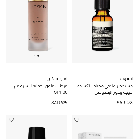
تسوقوا الحقائب
الأحذية
أمنيات تتلألأ مع النجوم
أحذية النسائية
تشكيلة الأحذية
ايسوب
ام زد سكين
مستحضر علاجي مضاد للأكسدة
مرطب ملون لحماية البشرة مع
الأحذية الرجالية
للوجه ببذور البقدونس
SPF 30
SAR 285
SAR 625
أحذية للأطفال
أبرز المصممين
تشكيلة الأحذية