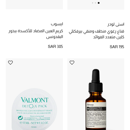
هدايا حسب الفئة
النساء
ايسوب
استي لودر
الرجال
كريم العين المضاد للأكسدة ببذور
قناع رغوي منظف ومنقي بيرفكتلي
البقدونس
كلين متعدد الفوائد
الأطفال
SAR 385
SAR 195
المستلزمات المنزلية
هدايا حسب السعر
هدايا للجميع
تسوقوا الهدايا
المصممون