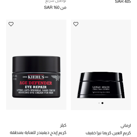
توصيل سريع
SAR 485
من
SAR 160
الأطفال
عرض جميع المنتجات
عودة صغاركم للمدارس
الهدايا
الموسم الجديد
ما وصل حديثاً
ركن أناقة المنتجعات
كيلز
ارماني
هدايا للأطفال
كريم إيدج ديفيندر للعناية بمنطقة
كريم العين كريما نيرا خفيف