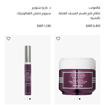
مستلزمات المنزل
فالمونت
د. باربرا شتورم
تسوقوا للمنزل
نظام تايم ماستر انتنسف للعناية
سيروم حمض الهيالورنيك
بالبشرة
SAR 6,403
SAR 1,240
المجوهرات
عرض كل التنزيلات
أبرز المصممين
مجوهرات فاخرة للنساء
مجوهرات عصرية للنساء
إكسسوارات للرجال
مجوهرات فاخرة للأطفال