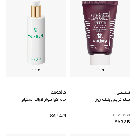
المكياج
العناية بالبشرة
مستحضرات العناية
مستحضرات الاستحمام والعناية بالجسم
العناية بالشعر
الصحة والعافية
سيسلي
فالمونت
هدايا
قناع كريمي بلاك روز
ماء أكوا فولز لإزالة المكياج
دليل مستلزمات الجمال
الأكثر مبيعاً
SAR 479
SAR 815
أبرز الماركات