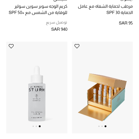
مرطب لحماية الشفاه مع عامل
كريم الوجه سوبر سوين سولير
الحماية SPF 30
للوقاية من الشمس مع +SPF 50
الهدايا
توصيل سريع
SAR 95
ما وصلنا حديثا
SAR 940
أبرز المصممين
غرفة الطعام
الديكورات والإكسسوارات
الشراشف
الحمام
الشموع والعطور المنزلية