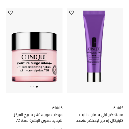
دليل مستلزمات الرجال
أبرز المصممين
جميع الملابس الرجالية
الأحذية الرجالية
جميع الإكسسورات الرجالية
حقائب رجالية
العناية الشخصية بالرجال
كلينيك
كلينيك
مستحضر ليلي سمارت نايت
مرطب مويستشر سيرج المركز
صُممت للرجال
كلينيكال إم دي لإصلاح متعدد
لتجديد دهون البشرة لمدة 72
تسوقوا للرجال
الأبعاد بالريتينول
ساعة