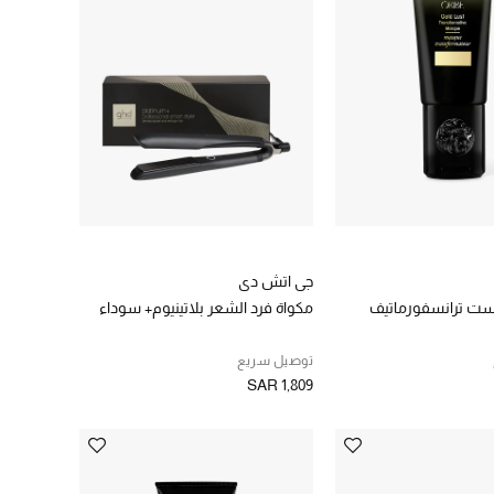
جي اتش دي
است ترانسفورماتيف
مكواة فرد الشعر بلاتينيوم+ سوداء
توصيل سريع
SAR 1,809