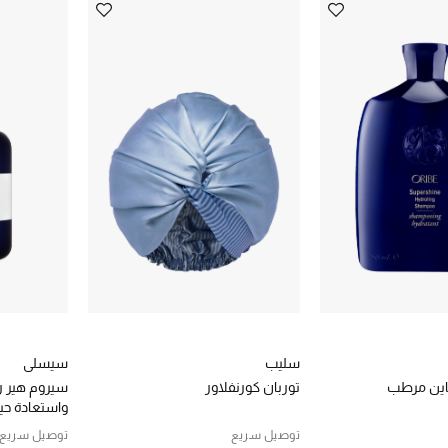
سليب
سيسلي
ين مرطب
توربان كورنفلاور
سيروم هير ري
واستعادة حي
توصيل سريع
توصيل سريع