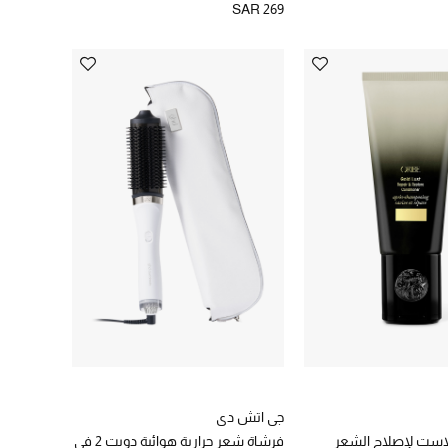
SAR 269
جي اتش دي
است لإصلاح الشعر
فرشاة شعر حرارية هوائية دويت 2 في