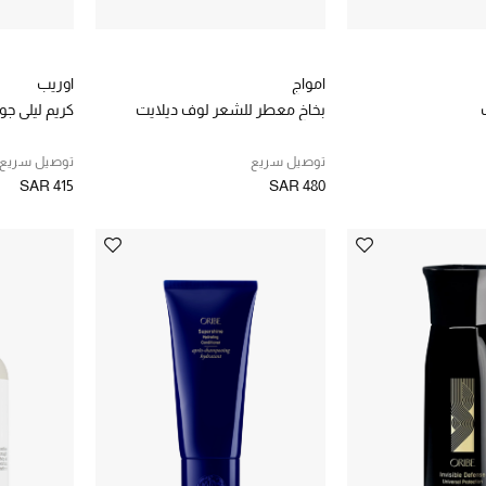
امواج
اوريب
بخاخ معطر للشعر لوف ديلايت
كريم ليلي ج
توصيل سريع
توصيل سريع
SAR 415
SAR 480