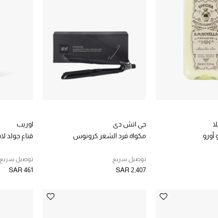
لا
جي اتش دي
اوريب
مكواة فرد الشعر كرونوس
قناع جولد ل
توصيل سريع
توصيل سريع
SAR 461
SAR 2,407