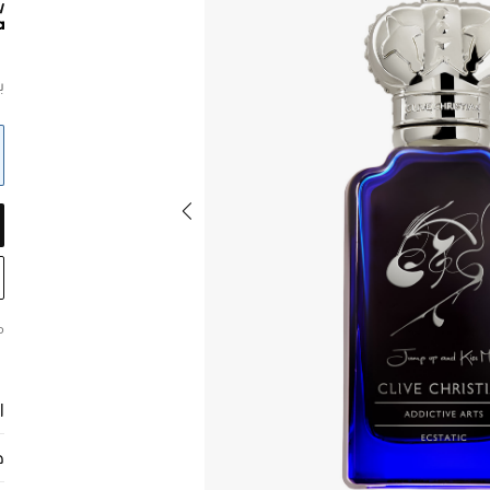
ب
م
ا
ح