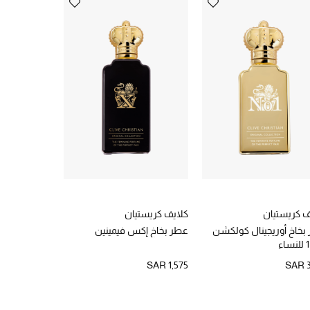
ف كريستيان
كلايف كريستيان
استي لودر
بخاخ أوريجينال كولكشن
عطر بخاخ إكس فيمينين
أو دو بارفان 
SAR 380
SAR 1,575
SAR 3