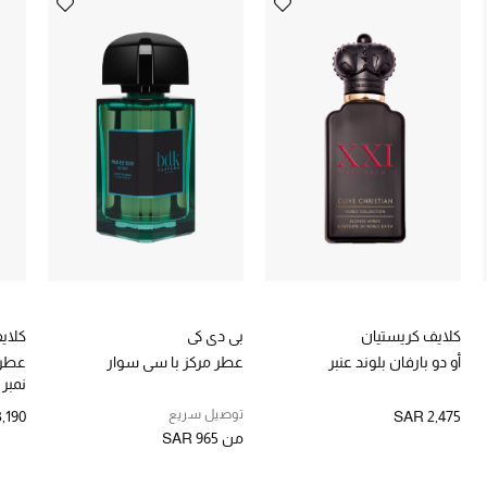
كلايف كريستيان
بي دي كى
كلاي
أو دو بارفان بلوند عنبر
عطر مركز با سي سوار
عطر 
نمبر 1 للنساء
توصيل سريع
,190
SAR 2,475
من
SAR 965