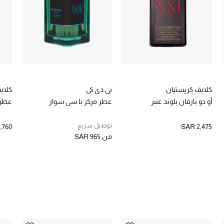
كلايف كريستيان
بي دي كى
كلاي
أو دو بارفان بلوند عنبر
عطر مركز با سي سوار
عطر ا
توصيل سريع
,760
SAR 2,475
من
SAR 965