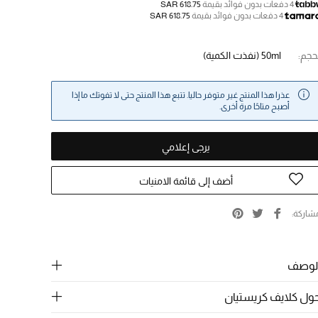
4 دفعات بدون فوائد بقيمة
SAR 618.75
4 دفعات بدون فوائد بقيمة
SAR 618.75
حجم:
50ml
(نفذت الكمية)
عذرا هذا المنتج غير متوفر حاليا. تتبع هذا المنتج حتى لا تفوتك ما إذا
أصبح متاحًا مرة أخرى.
يرجى إعلامي
أضف إلى قائمة الامنيات
شاركة
لوصف
ول كلايف كريستيان