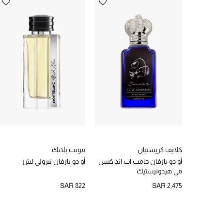
كلايف كريستيان
مونت بلانك
أو دو بارفان جامب اب اند كيس
أو دو بارفان نيرولي ليترز
مي هيدونيستيك
SAR 822
SAR 2,475