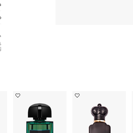
ط
م
ع
ك
أ