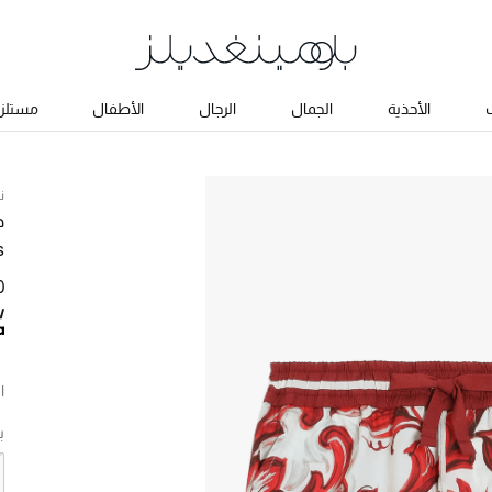
ب
الأحذية
الجمال
الرجال
الأطفال
مستلزم
ن
د
s
0
ا
ب