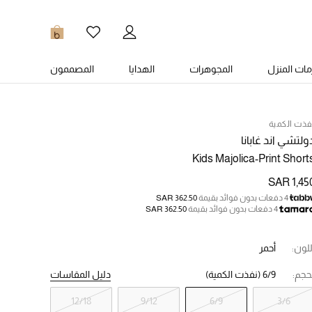
0
ات المنزل
المجوهرات
الهدايا
المصممون
فذت الكمية
ولتشي اند غابانا
Kids Majolica-Print Short
SAR 1,45
4 دفعات بدون فوائد بقيمة
SAR 362.50
4 دفعات بدون فوائد بقيمة
SAR 362.50
للون:
أحمر
حجم:
6/9
(نفذت الكمية)
دليل المقاسات
12/18
9/12
6/9
3/6