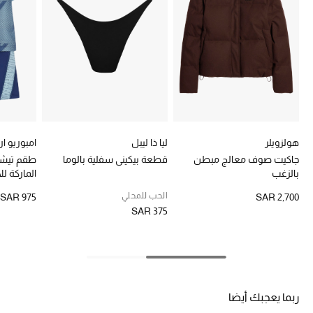
هدايا للنساء
ركن الفخامة
جميع الملابس النسائية
جميع الأحذية النسائية
جميع الحقائب النسائية
هولزويلر
ليا ذا ليبل
امبوريو ار
جاكيت صوف معالج مبطن
قطعة بيكيني سفلية بالوما
طقم تيش
بالزغب
الماركة ل
جميع الإكسسورات النسائية
الحب للمحلي
SAR 975
SAR 2,700
SAR 375
موضة نسائية
تسوقوا للنساء
الحقائب
ربما يعجبك أيضا