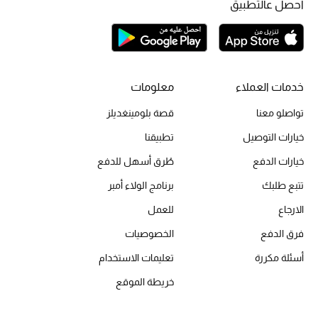
احصل عالتطبيق
العناية بالبشرة
مستحضرات العناية
مستحضرات الاستحمام والعناية بالجسم
خدمات العملاء
معلومات
تواصلو معنا
قصة بلومينغديلز
العناية بالشعر
خيارات التوصيل
تطبيقنا
الصحة والعافية
خيارات الدفع
طُرق أسهل للدفع
هدايا
تتبع طلبك
برنامج الولاء أمبر
الارجاع
للعمل
دليل مستلزمات الجمال
فرق الدفع
الخصوصيات
أبرز الماركات
أسئلة مكررة
تعليمات الاستخدام
خريطة الموقع
ماركات جديدة للجمال