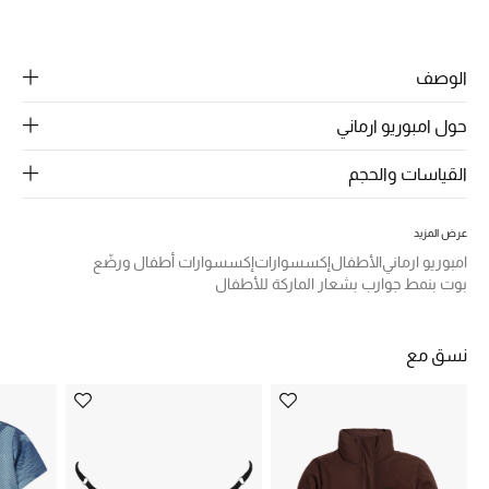
مشاركة
ركن أناقة المنتجعات
الوصف
الموسم الجديد
حول امبوريو ارماني
حصريًا عبر الإنترنت
القياسات والحجم
جميع إصدارتنا النسائية
عرض المزيد
تشكيلة المناسبات للنساء
امبوريو ارماني
الأطفال
إكسسوارات
إكسسوارات أطفال ورضّع
بوت بنمط جوارب بشعار الماركة للأطفال
الحب للمحلي
الملابس الرياضية النسائية
نسق مع
تشكيلة الأعراس
حقائب وأحذية متطابقة