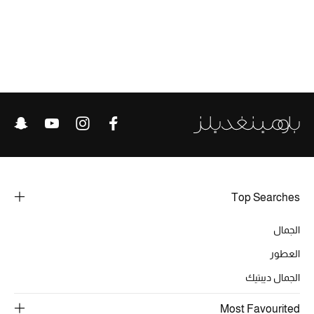
الأحذية
أمنيات تتلألأ مع النجوم
أحذية النسائية
تشكيلة الأحذية
الأحذية الرجالية
Top Searches
أحذية للأطفال
الجمال
أبرز المصممين
العطور
تشكيلة الأحذية
الجمال ديبتيك
Most Favourited