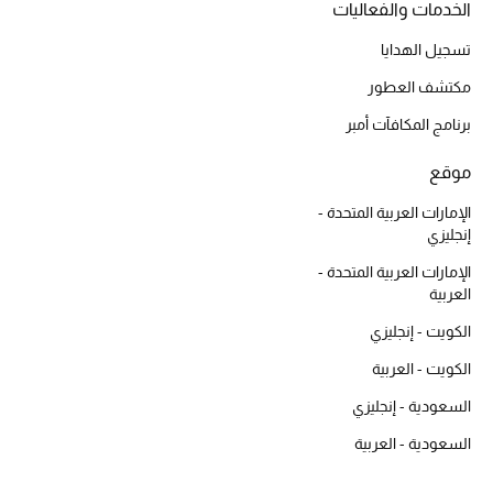
تسوقوا أحدث الماركات
الخدمات والفعاليات
تسجيل الهدايا
الرجال
مكتشف العطور
برنامج المكافآت أمبر
عرض جميع المنتجات
موقع
الهدايا
الإمارات العربية المتحدة -
إنجليزي
الموسم الجديد
الإمارات العربية المتحدة -
العربية
ما وصلنا حديثاً
الكويت - إنجليزي
ركن أناقة المنتجعات
الكويت - العربية
السعودية - إنجليزي
حصريًا عبر الإنترنت
السعودية - العربية
دليل مستلزمات الرجال