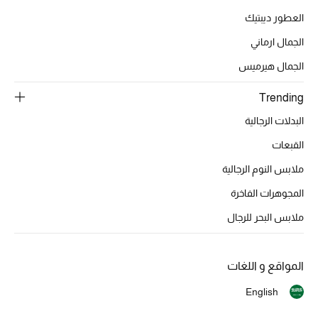
العطور ديبتيك
أحذية مختارة
تسوقوا الأحذية
الجمال ارماني
الجمال هيرميس
الجمال
Trending
البدلات الرجالية
جميع مستحضرات الجمال
القبعات
الجديد في عالم الجمال
ملابس النوم الرجالية
المجوهرات الفاخرة
الأكثر مبيعاً
ملابس البحر للرجال
العطور
مكتشف العطور
المواقع و اللغات
English
المكياج