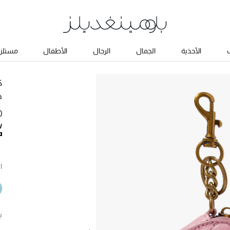
ب
الأحذية
الجمال
الرجال
الأطفال
مستلزم
ك
ح
0
ا
ب