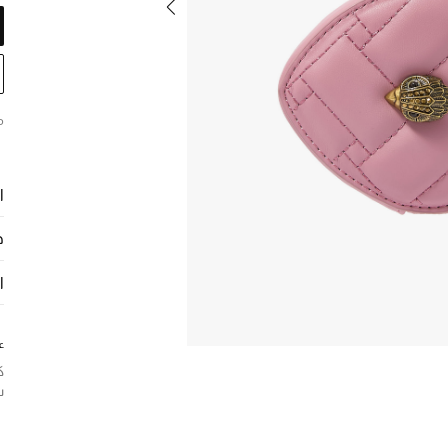
م
ا
ح
ا
ع
ك
س