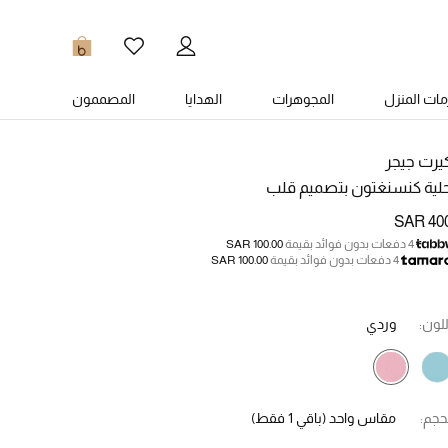
0
ات المنزل
المجوهرات
الهدايا
المصممون
يرت جيجر
لية كنسنغتون بتصميم قلب
SAR 40
4 دفعات بدون فوائد بقيمة
SAR 100.00
4 دفعات بدون فوائد بقيمة
SAR 100.00
للون:
وردي
حجم:
مقاس واحد
(باقي 1 فقط)