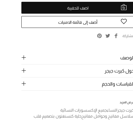
اضف للحقيبة
أضف إلى قائمة الامنيات
شاركة
لوصف
ول كيرت جيجر
لقياسات والحجم
رض المزيد
يرت جيجر
النساء
جميع الإكسسورات النسائية
لاسل مفاتيح وحوامل مفاتيح
حلية كنسنغتون بتصميم قلب