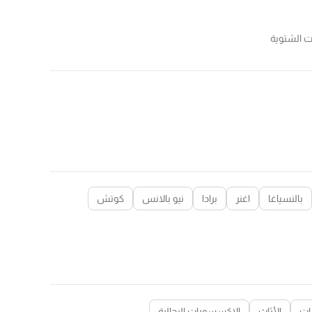
 الشتوية
بالنسياغا
اغنر
برادا
نيو بالانس
كوتش
ات
الأثاث
الإكسسورات الرجالية