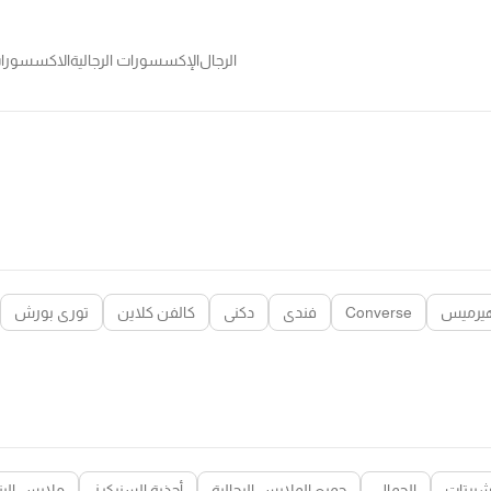
الرجال
الإكسسورات الرجالية
الاكسسورات
يرميس
Converse
فندي
دكني
كالفن كلاين
توري بورش
شيرتات
الجمال
جميع الملابس الرجالية
أحذية السنيكرز
ملابس البن