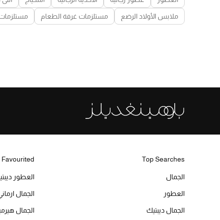
ملابس الأولاد الرضع
مستلزمات غرفة الطعام
مستلزمات 
 Favourited
Top Searches
الجمال
العطور ديبت
العطور
الجمال ارماني
الجمال ديبتيك
الجمال هير