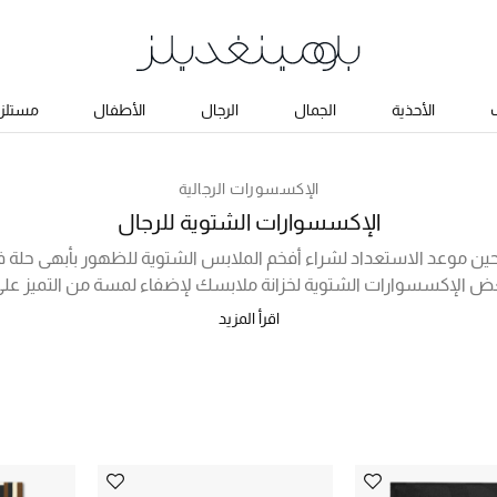
ب
الأحذية
الجمال
الرجال
الأطفال
مستلزم
الإكسسورات الرجالية
الإكسسوارات الشتوية للرجال
حين موعد الاستعداد لشراء أفخم الملابس الشتوية للظهور بأبهى حلة 
 الإكسسوارات الشتوية لخزانة ملابسك لإضفاء لمسة من التميز على
 لك تشكيلة إكسسوارات شتوية فاخرة متاحة للشراء أونلاين من أرقى المار
اقرأ المزيد
 وأضف له وشاحاً راقياً من غوتشي أو امبوريو ارماني، واختتم مجموعتك 
ارات الأخرى التي تأتيك من دور أزياء عالمية شهيرة وبتصاميم متنوعة تو