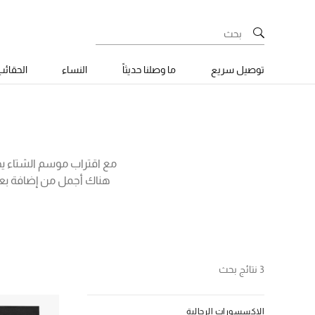
توصيل سريع
ما وصلنا حديثاً
النساء
الحقائ
مع اقتراب موسم الشتاء ي
هناك أجمل من إضافة بعض
موقع بلومينغديلز الذي يوفر
مع قفازات الصوف من مونكلر،
إلى جانب الكثير من الخي
3 نتائج بحث
الإكسسورات الرجالية