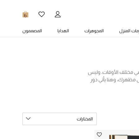
0
ات المنزل
المجوهرات
الهدايا
المصممون
في مختلف الأوقات، وليس
 مظهرك، وهنا يأتي دور
كات العالمية. انعم بالدفئ
بجوارب ناعمة من فالنتينو،
اكب أحدث صيحات الموضة.
المختارات