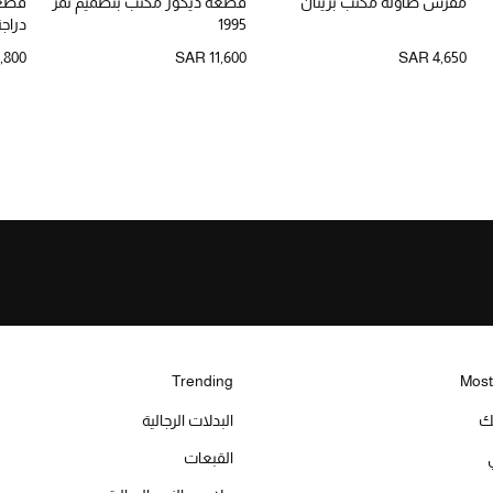
مفرش طاولة مكتب برينان
قطعة ديكور مكتب بتصميم نمر
قطعة
1995
دراجة
,800
SAR 11,600
SAR 4,650
Trending
Most
يك
البدلات الرجالية
القبعات