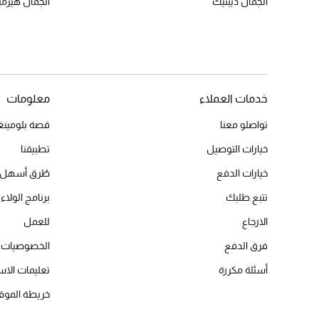
الجمال ديبتيك
الجمال هير
خدمات العملاء
معلومات
تواصلو معنا
قصة بلومينغد
خيارات التوصيل
تطبيقنا
خيارات الدفع
طُرق أسهل 
تتبع طلبك
برنامج الولاء 
الارجاع
للعمل
فرق الدفع
الخصوصيات
أسئلة مكررة
تعليمات الاس
خريطة الموق