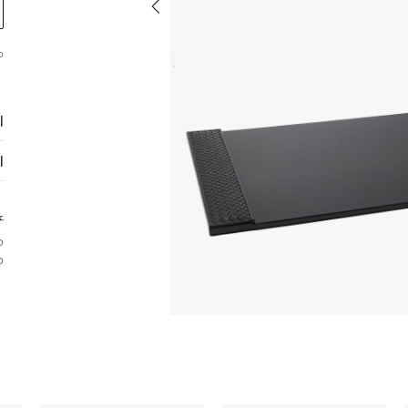
م
ا
ا
ع
م
م