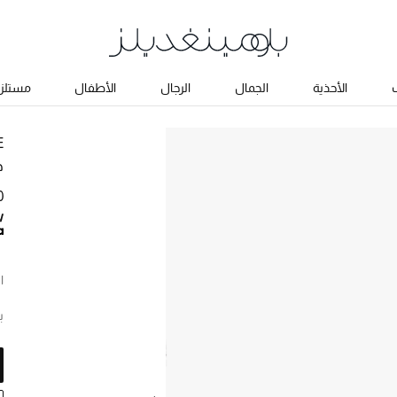
ب
الأحذية
الجمال
الرجال
الأطفال
مستلزم
E
ج
0
ا
ب