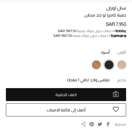
الجمال
سان لوران
الأطفال
حقيبة كاميرا لو جلد مبطن
SAR 7,950
مستلزمات المنزل
4 دفعات بدون فوائد بقيمة
SAR 1987.50
4 دفعات بدون فوائد بقيمة
SAR 1987.50
المجوهرات
اللون:
أسود
جديد لدينا
نسوقوا أحدث ما وصلنا
بحجم:
مقاس واحد
(باقي 1 فقط)
النساء
اضف للحقيبة
أضف إلى قائمة الامنيات
عرض جميع المنتجات
مشاركة
ما وصلنا حديثاً
مشاركة