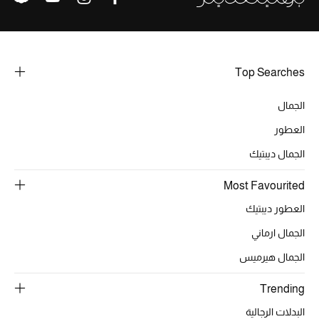
هدايا للنساء
ركن الفخامة
Top Searches
جميع الملابس النسائية
الجمال
جميع الأحذية النسائية
العطور
جميع الحقائب النسائية
الجمال ديبتيك
جميع الإكسسورات النسائية
Most Favourited
العطور ديبتيك
الجمال ارماني
موضة نسائية
تسوقوا للنساء
الجمال هيرميس
Trending
الحقائب
البدلات الرجالية