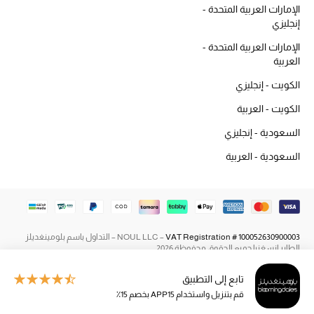
الإمارات العربية المتحدة -
أحذية مختارة
إنجليزي
تسوقوا الأحذية
الإمارات العربية المتحدة -
العربية
الجمال
الكويت - إنجليزي
الكويت - العربية
جميع مستحضرات الجمال
السعودية - إنجليزي
السعودية - العربية
الجديد في عالم الجمال
الأكثر مبيعاً
العطور
VAT Registration # 100052630900003
NOUL LLC –
– التداول باسم بلومينغديلز
الطاير إنسغنيا جميع الحقوق محفوظة 2026
مكتشف العطور
تابع إلى التطبيق
المكياج
قم بتنزيل واستخدام APP15 بخصم 15٪