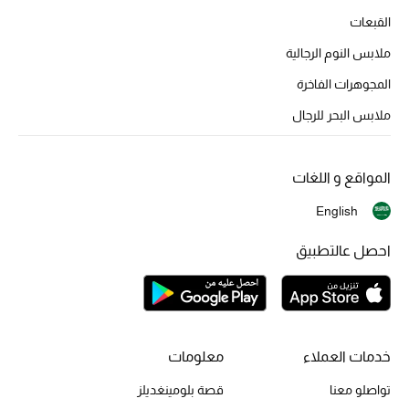
القبعات
الموسم الجديد
ملابس النوم الرجالية
الحقائب النسائية
المجوهرات الفاخرة
ملابس البحر للرجال
دليل ملتزمات الحقائب
حقائب رجالية
المواقع و اللغات
حقائب الأطفال
English
احصل عالتطبيق
أبرز المصممين
دليل ملتزمات الحقائب
خدمات العملاء
معلومات
أبرز الحقائب
تسوقوا الحقائب
تواصلو معنا
قصة بلومينغديلز