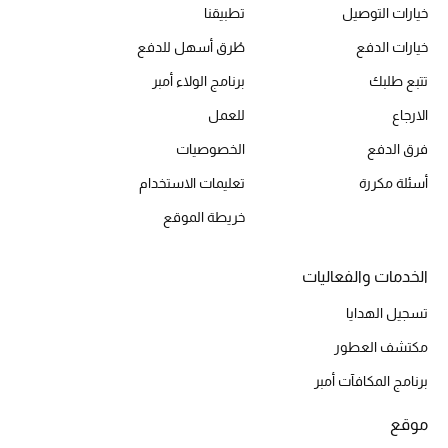
خيارات التوصيل
تطبيقنا
الأحذية
خيارات الدفع
طُرق أسهل للدفع
تتبع طلبك
برنامج الولاء أمبر
أمنيات تتلألأ مع النجوم
الارجاع
للعمل
فرق الدفع
الخصوصيات
أحذية النسائية
أسئلة مكررة
تعليمات الاستخدام
تشكيلة الأحذية
خريطة الموقع
الأحذية الرجالية
الخدمات والفعاليات
أحذية للأطفال
تسجيل الهدايا
أبرز المصممين
مكتشف العطور
برنامج المكافآت أمبر
تشكيلة الأحذية
موقع