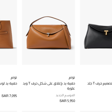
توتم
توتم
يم حرف T جلد
حقيبة يد بإغلاق على شكل حرف T ويد
حقيبة يد لون
علوية
الموسم الجديد
SAR 7,095
SAR 5,950