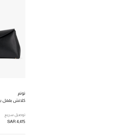
توتم
كلاتش بقفل بتصم
توصيل سريع
SAR 4,415