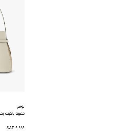
توتم
حقيبة باكيت بحز
SAR 5,365