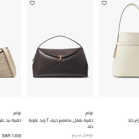
توتم
توتم
ام جلد
حقيبة بقفل بتصميم حرف T ويد علوية
حقيبة بيد علوية وق
جلد
توصيل سريع
SAR 7,430