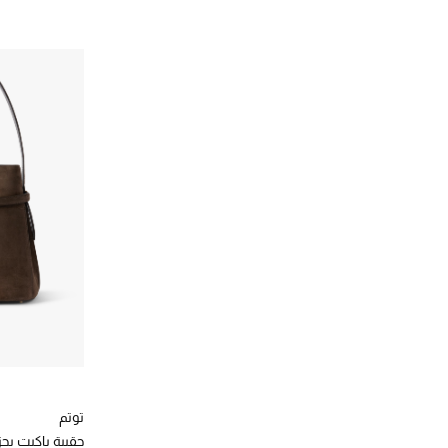
توتم
حقيبة باكيت بح