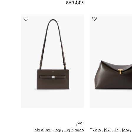
SAR 4,415
توتم
حقيبة كلاتش بقفل على شكل حرف T
حقيبة كروس بودي بحمالة جلد