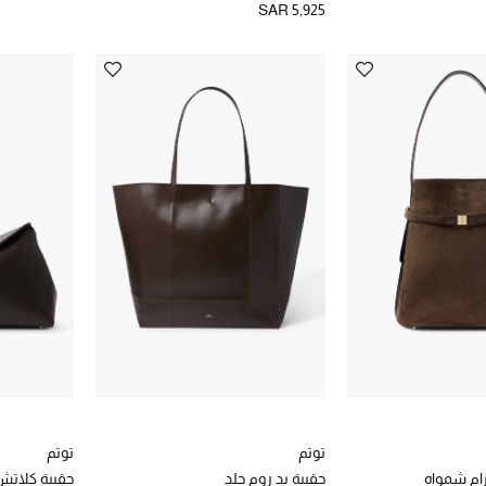
SAR 5,925
توتم
توتم
زام شمواه
حقيبة يد روم جلد