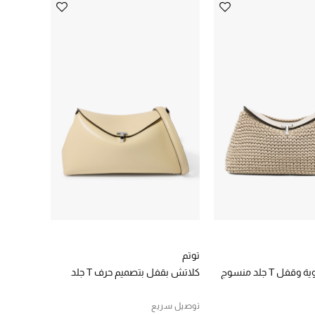
توتم
فل T جلد منسوج
كلاتش بقفل بتصميم حرف T جلد
توصيل سريع