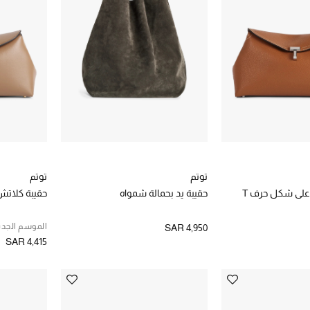
توتم
توتم
على شكل حرف T
حقيبة يد بحمالة شمواه
حقيبة كلاتش
الموسم الجدي
SAR 4,950
SAR 4,415