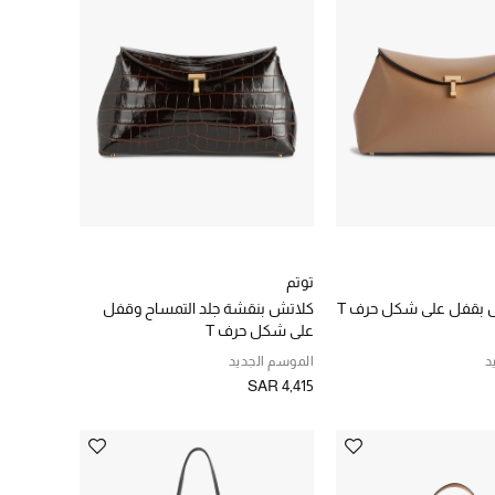
توتم
 بقفل على شكل حرف T
كلاتش بنقشة جلد التمساح وقفل
على شكل حرف T
د
الموسم الجديد
SAR 4,415