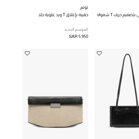
توتم
صميم حرف T شمواه
حقيبة بإغلاق T ويد علوية جلد
الموسم الجديد
SAR 5,950