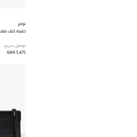
توتم
حقيبة كتف بقف
توصيل سريع
SAR 5,475