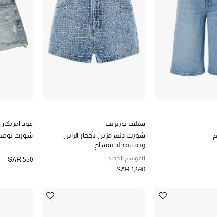
سيلف بورتريت
غود امريكان
م
شورت دنيم مزين بأحجار الراين
شورت بومب
ونقشة جلد تمساح
الموسم الجديد
SAR 550
SAR 1,690