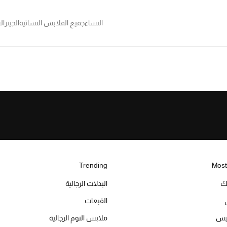
النساء
جميع الملابس النسائية
الجينز
ال
Trending
Most
يك
البدلات الرجالية
القبعات
ميس
ملابس النوم الرجالية