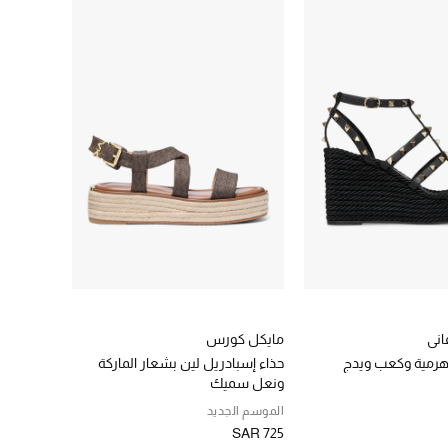
فاني
مايكل كورس
هرمية وكعب ويدج
حذاء إسبادريل لين بشعار الماركة
ونعل سميك
الموسم الجديد
SAR 725