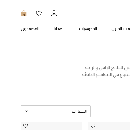
0
ات المنزل
المجوهرات
الهدايا
المصممون
ن الطابع الراقي والراحة
سبوع في المواسم الدافئة.
يلا مكارتني، كوتش، قوتشي،
العضوي أو قماش القنب أو
قي أونلاين في السعودية
كل يوم!
المختارات