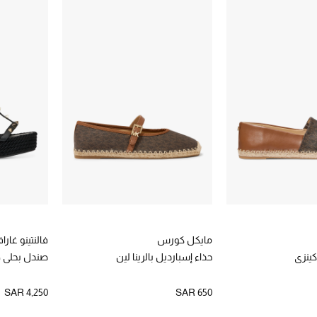
مايكل كورس
فالنتينو غارا
كينزي
حذاء إسبارديل بالرينا لين
صندل بحلي 
SAR 4,250
SAR 650