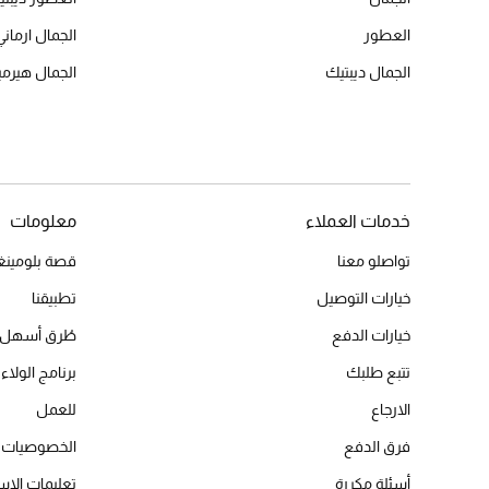
العطور
الجمال ارماني
الجمال ديبتيك
الجمال هير
خدمات العملاء
معلومات
تواصلو معنا
قصة بلومينغد
خيارات التوصيل
تطبيقنا
خيارات الدفع
طُرق أسهل 
تتبع طلبك
برنامج الولاء 
الارجاع
للعمل
فرق الدفع
الخصوصيات
أسئلة مكررة
تعليمات الاس