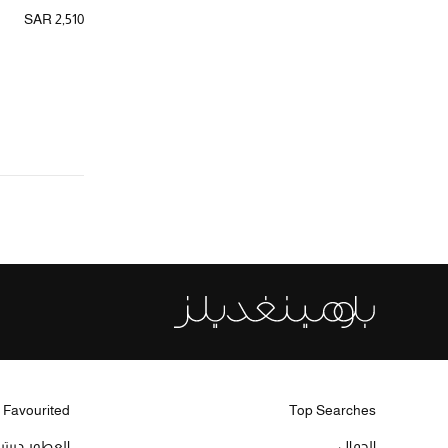
الترتيب حسب المقاس: 41
SAR 2,510
 Favourited
Top Searches
الجمال
العطور ديبت