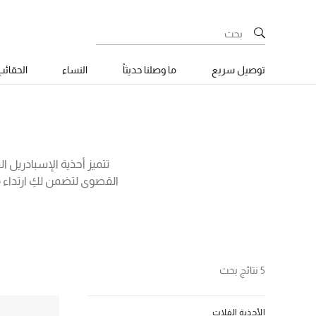
توصيل سريع
ما وصلنا حديثاً
النساء
الحقائ
تتميز أحذية الإسبادريل ا
القصوى لتضمن لكِ ارتداء م
تنتظركِ أدناه أحذية إسبادر
والمزيد من العلامات التج
الجلد، ستجدين موديلات ع
واختاري 
5 نتائج بحث
الأحذية الفلات