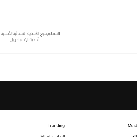
النساء
جميع الأحذية النسائية
الأحذية 
أحذية الإسبادريل
Trending
Most
يك
البدلات الرجالية