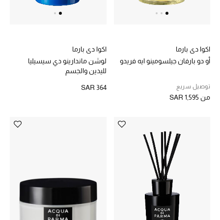
هدايا للنساء
ركن الفخامة
اكوا دي بارما
اكوا دي بارما
جميع الملابس النسائية
أو دو بارفان جيلسومينو ايه فريدو
لوشن ماندارينو دي سيسيليا
لليدين والجسم
جميع الأحذية النسائية
توصيل سريع
SAR 364
من
SAR 1,595
جميع الحقائب النسائية
جميع الإكسسورات النسائية
موضة نسائية
تسوقوا للنساء
الحقائب