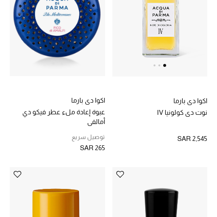
اكوا دي بارما
اكوا دي بارما
عبوة إعادة ملء عطر فيكو دي
نوت دي كولونيا IV
أمالفي
توصيل سريع
SAR 2,545
SAR 265