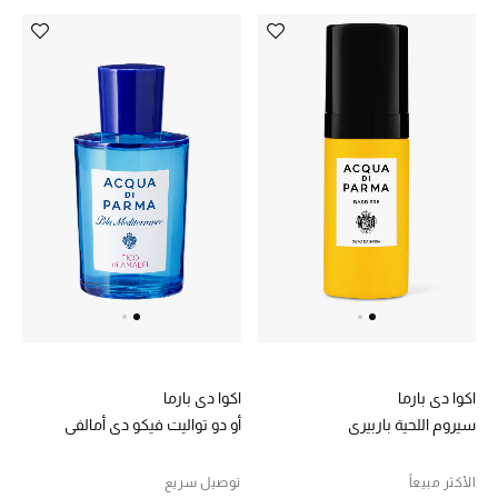
الهدايا
ما وصلنا حديثا
أبرز المصممين
غرفة الطعام
الديكورات والإكسسوارات
الشراشف
الحمام
اكوا دي بارما
اكوا دي بارما
الشموع والعطور المنزلية
أو دو تواليت فيكو دي أمالفي
سيروم اللحية باربيري
توصيل سريع
الأكثر مبيعاً