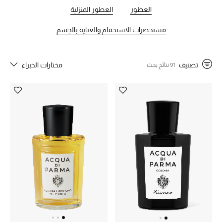
الجمال
بالحيوية والفخامة.
العطور
العطور المنزلية
الأطفال
مستحضرات الاستحمام والعناية بالجسم
مستلزمات المنزل
تصنيف
مختارات الخبراء
91 نتائج بحث
المجوهرات
جديد لدينا
نسوقوا أحدث ما وصلنا
النساء
عرض جميع المنتجات
ما وصلنا حديثاً