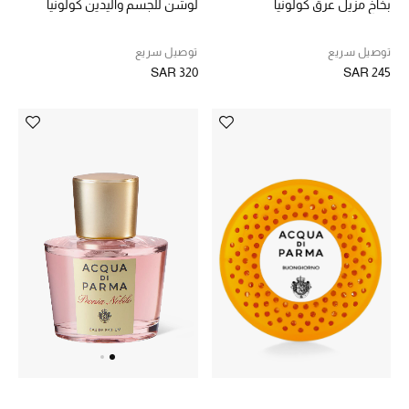
بخاخ مزيل عرق كولونيا
لوشن للجسم واليدين كولونيا
هدايا حسب الفئة
النساء
توصيل سريع
توصيل سريع
SAR 320
SAR 245
الرجال
الأطفال
المستلزمات المنزلية
هدايا حسب السعر
هدايا للجميع
تسوقوا الهدايا
المصممون