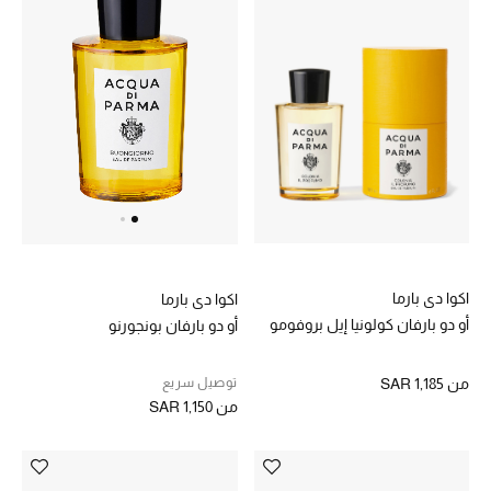
دليل مستلزمات الرجال
أبرز المصممين
جميع الملابس الرجالية
الأحذية الرجالية
جميع الإكسسورات الرجالية
اكوا دي بارما
اكوا دي بارما
حقائب رجالية
أو دو بارفان كولونيا إيل بروفومو
أو دو بارفان بونجورنو
العناية الشخصية بالرجال
توصيل سريع
من
SAR 1,185
من
SAR 1,150
صُممت للرجال
تسوقوا للرجال