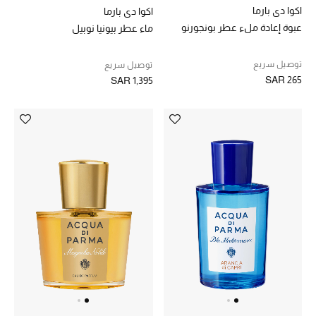
اكوا دي بارما
اكوا دي بارما
عبوة إعادة ملء عطر بونجورنو
ماء عطر بيونيا نوبيل
المصممون أ-ي
مصممون جدد
توصيل سريع
توصيل سريع
SAR 265
SAR 1,395
حصريات
الأزياء
الجمال
مستلزمات المنزل
توتيمي
تعكس توتيمي فن الأناقة السهلة بقطع أساسية راقية
مصممة لتدوم وتتجاوز صيحات الموسم
تسوقوا توتيمي