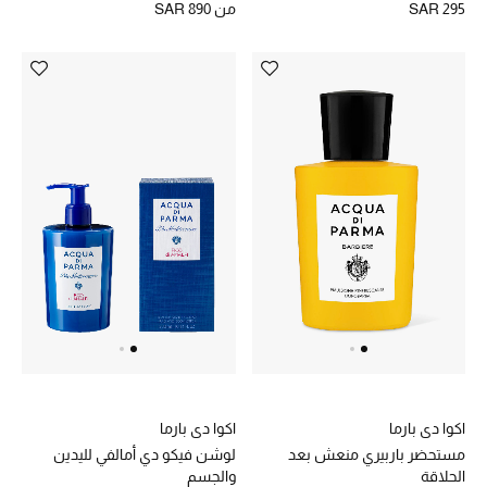
من
SAR 890
SAR 295
مستلزمات المنزل
تسوقوا للمنزل
المجوهرات
عرض كل التنزيلات
أبرز المصممين
مجوهرات فاخرة للنساء
مجوهرات عصرية للنساء
إكسسوارات للرجال
اكوا دي بارما
اكوا دي بارما
لوشن فيكو دي أمالفي لليدين
مستحضر باربيري منعش بعد
مجوهرات فاخرة للأطفال
والجسم
الحلاقة