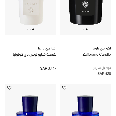
أحذية مختارة
تسوقوا الأحذية
الجمال
اكوا دي بارما
اكوا دي بارما
Zafferano Candle
شمعة شابو لوس دي كولونيا
جميع مستحضرات الجمال
توصيل سريع
SAR 3,447
الجديد في عالم الجمال
SAR 520
الأكثر مبيعاً
العطور
مكتشف العطور