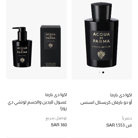
الأطفال
عرض جميع المنتجات
عودة صغاركم للمدارس
الهدايا
الموسم الجديد
اكوا دي بارما
اكوا دي بارما
ما وصل حديثاً
غسول لليدين والجسم لوتشي دي
أو دو بارفان كريستال انسنس
روزا
ركن أناقة المنتجعات
توصيل سريع
حصرياً
SAR 360
من
SAR 1,553
هدايا للأطفال