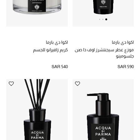
الموسم الجديد
الحقائب النسائية
اكوا دي بارما
اكوا دي بارما
دليل ملتزمات الحقائب
كريم زافيرانو للجسم
موزع عطر سيجنتشرز اوف ذا صن
جلسومينو
حقائب رجالية
SAR 540
SAR 590
حقائب الأطفال
أبرز المصممين
دليل ملتزمات الحقائب
أبرز الحقائب