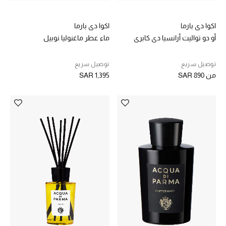
اكوا دي بارما
اكوا دي بارما
أو دو تواليت أرانسيا دي كابري
ماء عطر ماغنوليا نوبيل
توصيل سريع
توصيل سريع
من
SAR 890
SAR 1,395