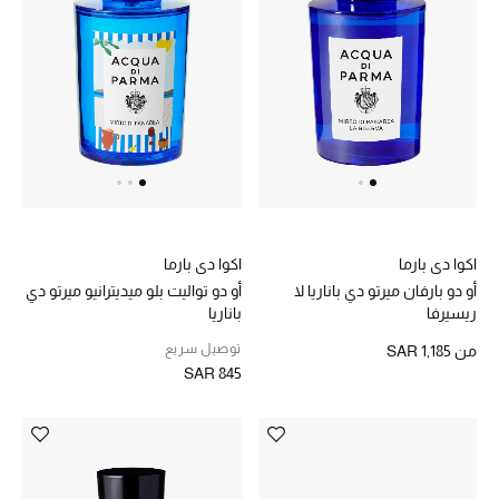
ماركات جديدة للجمال
تسوقوا أحدث الماركات
الرجال
عرض جميع المنتجات
اكوا دي بارما
اكوا دي بارما
الهدايا
أو دو بارفان ميرتو دي باناريا لا
أو دو تواليت بلو ميديترانيو ميرتو دي
ريسيرفا
باناريا
الموسم الجديد
توصيل سريع
من
SAR 1,185
SAR 845
ما وصلنا حديثاً
ركن أناقة المنتجعات
حصريًا عبر الإنترنت