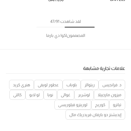
لقد شاهدت 47/91
المصممون
اكوا دي بارما
علامات تجارية مشابهة
د. فرانجيس
ريتوالز
باوباب
عطور لويفي
هنري كريد
ميزون مارجييلا
لوشربر
غوالي
نويا
لو لابو
كالتي
تياترو
كوريج
لورينزو فيلوريسي
إيديشنز دو بارفان فريدريك مال