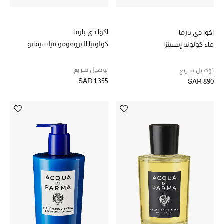
ركن أناقة المنتجعات
اكوا دي بارما
اكوا دي بارما
الموسم الجديد
كولونيا Il بروفومو ميلسيماتو
ماء كولونيا إيسينزا
حصريًا عبر الإنترنت
توصيل سريع
توصيل سريع
SAR 1,355
SAR 890
جميع إصدارتنا النسائية
تشكيلة المناسبات للنساء
الحب للمحلي
الملابس الرياضية النسائية
تشكيلة الأعراس
حقائب وأحذية متطابقة