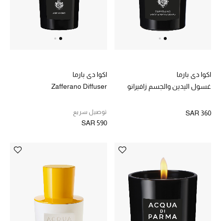
تسوقوا الحقائب
الأحذية
أمنيات تتلألأ مع النجوم
اكوا دي بارما
اكوا دي بارما
غسول اليدين والجسم زافيرانو
Zafferano Diffuser
أحذية النسائية
توصيل سريع
SAR 360
تشكيلة الأحذية
SAR 590
الأحذية الرجالية
أحذية للأطفال
أبرز المصممين
تشكيلة الأحذية