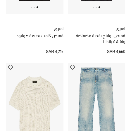
أحذية مختارة
تسوقوا الأحذية
اميري
اميري
قميص بولينج بقصة فضفاضة
قميص كامب بطبعة هوليود
ونقشة باندانا
الجمال
SAR 4,215
SAR 4,660
جميع مستحضرات الجمال
الجديد في عالم الجمال
الأكثر مبيعاً
العطور
مكتشف العطور