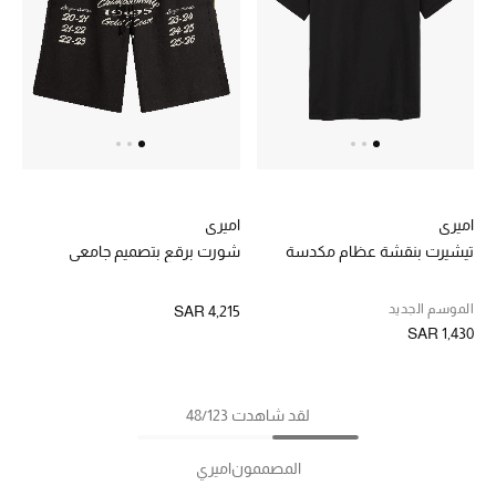
اميري
اميري
تيشيرت بنقشة عظام مكدسة
شورت برقع بتصميم جامعي
الموسم الجديد
SAR 4,215
SAR 1,430
لقد شاهدت 48/123
المصممون
اميري