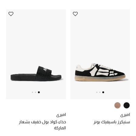
هدايا حسب الفئة
النساء
الرجال
الأطفال
المستلزمات المنزلية
هدايا حسب السعر
هدايا للجميع
تسوقوا الهدايا
اميري
اميري
سنيكرز باسيفيك بونز
حذاء كواد بول خفيف بشعار
الماركة
المصممون