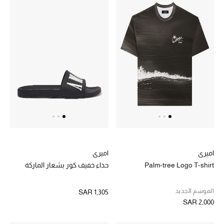
مستلزمات المنزل
تسوقوا للمنزل
المجوهرات
عرض كل التنزيلات
أبرز المصممين
مجوهرات فاخرة للنساء
اميري
اميري
مجوهرات عصرية للنساء
Palm-tree Logo T-shirt
حذاء خفيف كور بشعار الماركة
إكسسوارات للرجال
الموسم الجديد
SAR 1,305
SAR 2,000
مجوهرات فاخرة للأطفال