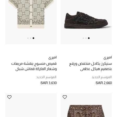
الأطفال
عرض جميع المنتجات
عودة صغاركم للمدارس
الهدايا
اميري
اميري
سنيكرز بكاحل منخفض ورقع
قميص منسوج بنقشة مربعات
بتصميم هيكل عظمي
وشعار الماركة قماش شبكي
الموسم الجديد
الموسم الجديد
الموسم الجديد
ما وصل حديثاً
SAR 3,630
SAR 2,660
ركن أناقة المنتجعات
هدايا للأطفال