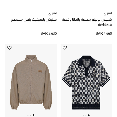
اميري
اميري
قميص بولينغ بطبعة باندانا وقصة
سنيكرز باسيفيك بنعل مسطح
فضفاضة
SAR 2,630
SAR 4,660