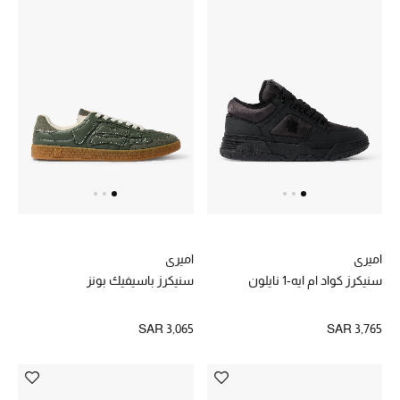
الهدايا
ما وصلنا حديثا
أبرز المصممين
غرفة الطعام
الديكورات والإكسسوارات
الشراشف
اميري
اميري
سنيكرز كواد ام ايه-1 نايلون
سنيكرز باسيفيك بونز
الحمام
SAR 3,065
SAR 3,765
الشموع والعطور المنزلية