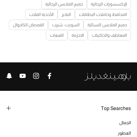
الإكسسورات الرجالية
جميع الملابس الرجالية
المحافظ وحاملات البطاقات
البلايز
الأحذية الفلات
جميع الملابس النسائية
السويت- شيرت
القمصان الكاجوال
المعاطف والجاكيتات
الاحزمة
القبعات
Top Searches
الجمال
العطور