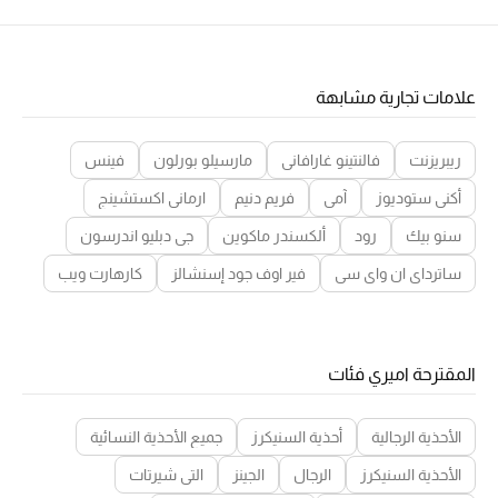
علامات تجارية مشابهة
ريبريزنت
فالنتينو غارافاني
مارسيلو بورلون
فينس
أكني ستوديوز
آمي
فريم دنيم
ارماني اكستشينج
سنو بيك
رود
ألكسندر ماكوين
جي دبليو اندرسون
ساترداي ان واي سي
فير اوف جود إسنشالز
كارهارت ويب
المقترحة اميري فئات
الأحذية الرجالية
أحذية السنيكرز
جميع الأحذية النسائية
الأحذية السنيكرز
الرجال
الجينز
التي شيرتات