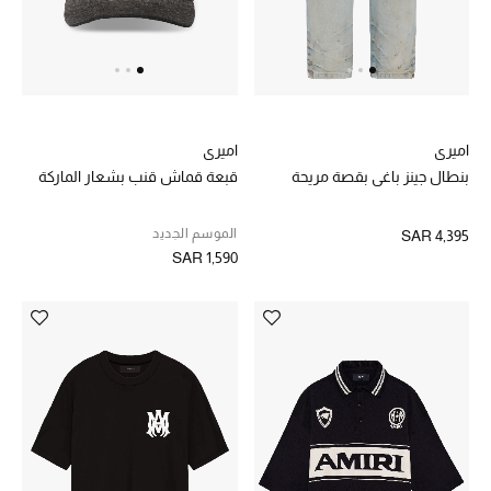
اميري
اميري
بنطال جينز باغي بقصة مريحة
قبعة قماش قنب بشعار الماركة
الموسم الجديد
SAR 4,395
SAR 1,590