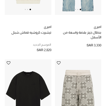
المكياج
العناية بالبشرة
اميري
اميري
مستحضرات العناية
بنطال جينز بقصة واسعة من
تيشيرت كروشيه قماش شبكي
الأسفل
مستحضرات الاستحمام والعناية بالجسم
الموسم الجديد
SAR 3,330
العناية بالشعر
SAR 2,820
الصحة والعافية
هدايا
دليل مستلزمات الجمال
أبرز الماركات