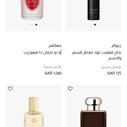
المصممون أ-ي
مصممون جدد
حصريات
ريتوالز
بنهالغنز
بخاخ فيلفيت عود معطر للشعر
أو دو بارفان ذا فيفوريت
الأزياء
والجسم
الجمال
توصيل سريع
الأكثر مبيعاً
SAR 1,040
SAR 125
مستلزمات المنزل
توتيمي
تعكس توتيمي فن الأناقة السهلة بقطع أساسية راقية
مصممة لتدوم وتتجاوز صيحات الموسم
تسوقوا توتيمي