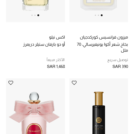
هدايا حسب الفئة
النساء
الرجال
ميزون فرانسيس كوركدجيان
اكس نيلو
بخاخ شعر أكوا يونيفيرسالي، 70
أو دو بارفان ستيلر دريمرز
الأطفال
ملل
المستلزمات المنزلية
توصيل سريع
الأكثر مبيعاً
SAR 1,468
SAR 390
هدايا حسب السعر
هدايا للجميع
تسوقوا الهدايا
المصممون