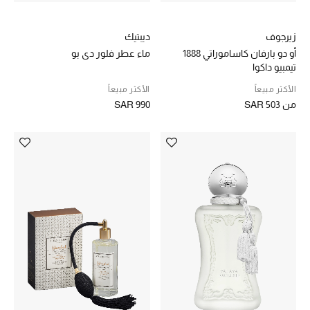
مستلزمات المنزل
تسوقوا للمنزل
زيرجوف
ديبتيك
أو دو بارفان كاساموراتي 1888
ماء عطر فلور دي بو
تيمبيو داكوا
المجوهرات
الأكثر مبيعاً
الأكثر مبيعاً
من
SAR 503
SAR 990
عرض كل التنزيلات
أبرز المصممين
مجوهرات فاخرة للنساء
مجوهرات عصرية للنساء
إكسسوارات للرجال
مجوهرات فاخرة للأطفال