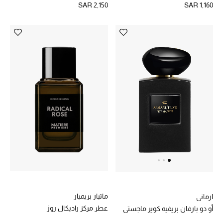
SAR 2,150
SAR 1,160
دليل مستلزمات الرجال
أبرز المصممين
جميع الملابس الرجالية
الأحذية الرجالية
جميع الإكسسورات الرجالية
حقائب رجالية
العناية الشخصية بالرجال
ماتيار بريميار
ارماني
صُممت للرجال
عطر مركز راديكال روز
أو دو بارفان بريفيه كوير ماجستي
تسوقوا للرجال