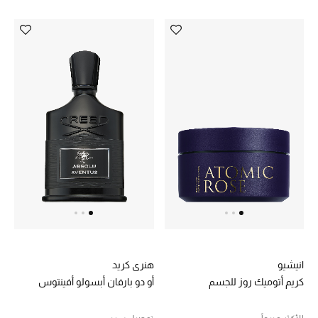
انيشيو
هنري كريد
كريم أتوميك روز للجسم
أو دو بارفان أبسولو أفينتوس