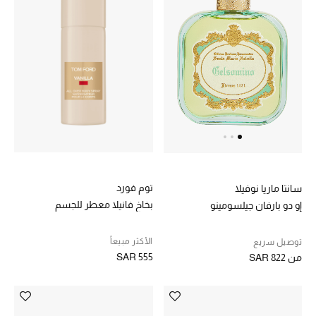
توم فورد
سانتا ماريا نوفيلا
بخاخ فانيلا معطر للجسم
إو دو بارفان جيلسومينو
الأكثر مبيعاً
توصيل سريع
SAR 555
من
SAR 822