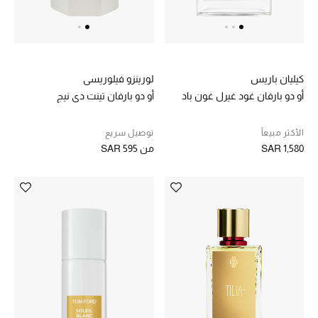
الجمال
الأطفال
مستلزمات المنزل
كيليان باريس
لورينزو فيلوريسي
أو دو بارفان غود غيرل غون باد
أو دو بارفان تينت دي نيج
المجوهرات
الأكثر مبيعاً
توصيل سريع
SAR 1,580
من
SAR 595
جديد لدينا
نسوقوا أحدث ما وصلنا
النساء
عرض جميع المنتجات
ما وصلنا حديثاً