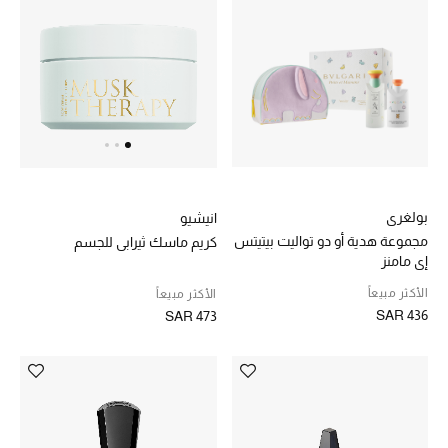
الموسم الجديد
الحقائب النسائية
دليل ملتزمات الحقائب
حقائب رجالية
بولغري
انيشيو
مجموعة هدية أو دو تواليت بيتيتس
كريم ماسك ثيرابي للجسم
حقائب الأطفال
إي مامنز
الأكثر مبيعاً
الأكثر مبيعاً
أبرز المصممين
SAR 436
SAR 473
دليل ملتزمات الحقائب
أبرز الحقائب