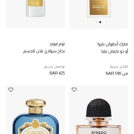
ركن أناقة المنتجعات
الموسم الجديد
حصريًا عبر الإنترنت
توم فورد
مارك أنطوان باروا
بخاخ سولاي بلان للجسم
أو دو بارفان تيليا
جميع إصدارتنا النسائية
توصيل سريع
الأكثر مبيعاً
تشكيلة المناسبات للنساء
SAR 425
من
SAR 590
الحب للمحلي
الملابس الرياضية النسائية
تشكيلة الأعراس
حقائب وأحذية متطابقة