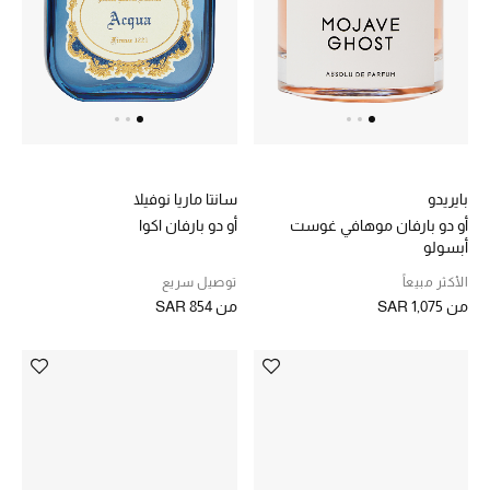
هدايا للنساء
ركن الفخامة
جميع الملابس النسائية
جميع الأحذية النسائية
بايريدو
سانتا ماريا نوفيلا
أو دو بارفان موهافي غوست
أو دو بارفان اكوا
جميع الحقائب النسائية
أبسولو
الأكثر مبيعاً
توصيل سريع
جميع الإكسسورات النسائية
من
SAR 1,075
من
SAR 854
موضة نسائية
تسوقوا للنساء
الحقائب