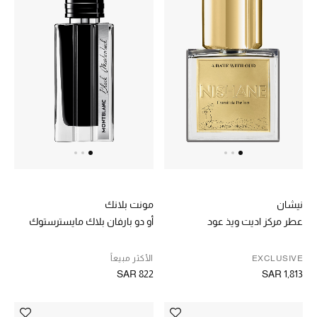
أحذية مختارة
تسوقوا الأحذية
الجمال
جميع مستحضرات الجمال
الجديد في عالم الجمال
نيشان
مونت بلانك
عطر مركز اديت ويذ عود
أو دو بارفان بلاك مايسترستوك
الأكثر مبيعاً
EXCLUSIVE
الأكثر مبيعاً
العطور
SAR 822
SAR 1,813
مكتشف العطور