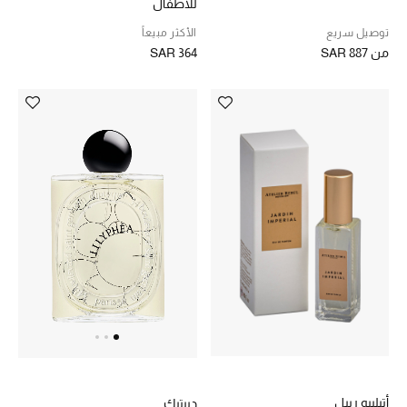
للأطفال
توصيل سريع
الأكثر مبيعاً
من
SAR 887
SAR 364
أتيلييه ريبل
ديبتيك