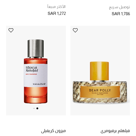
الأكثر مبيعاً
توصيل سريع
SAR 1,272
SAR 1,786
الأطفال
عرض جميع المنتجات
عودة صغاركم للمدارس
الهدايا
الموسم الجديد
ما وصل حديثاً
ركن أناقة المنتجعات
هدايا للأطفال
فيلهلم برفيومري
ميزون كريفيلي