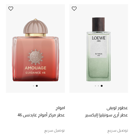
ماركات جديدة للجمال
تسوقوا أحدث الماركات
الرجال
عرض جميع المنتجات
الهدايا
الموسم الجديد
ما وصلنا حديثاً
عطور لويفي
امواج
عطر آري سوتيليزا إليكسير
عطر مركز أمواج غايدنس 46
ركن أناقة المنتجعات
توصيل سريع
توصيل سريع
حصريًا عبر الإنترنت