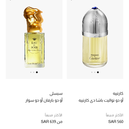
المكياج
العناية بالبشرة
مستحضرات العناية
مستحضرات الاستحمام والعناية بالجسم
العناية بالشعر
الصحة والعافية
هدايا
كارتييه
سيسلي
أو دو تواليت باشا دي كارتييه
أو دو بارفان أو دو سوار
دليل مستلزمات الجمال
الأكثر مبيعاً
الأكثر مبيعاً
أبرز الماركات
SAR 560
من
SAR 639