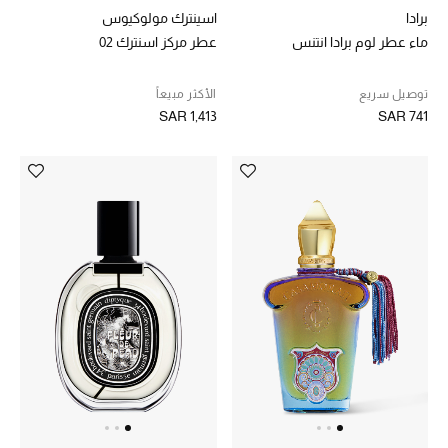
برادا
اسينترك مولوكيوس
ماء عطر لوم برادا انتنس
عطر مركز اسنترك 02
الهدايا
ما وصلنا حديثا
توصيل سريع
الأكثر مبيعاً
SAR 1,413
SAR 741
أبرز المصممين
غرفة الطعام
الديكورات والإكسسوارات
الشراشف
الحمام
الشموع والعطور المنزلية