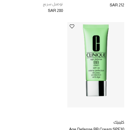
تقدم السن
توصيل سريع
SAR 212
SAR 280
دليل مستلزمات الرجال
أبرز المصممين
جميع الملابس الرجالية
الأحذية الرجالية
جميع الإكسسورات الرجالية
حقائب رجالية
العناية الشخصية بالرجال
صُممت للرجال
كلينيك
تسوقوا للرجال
Age Defense BB Cream SPF30