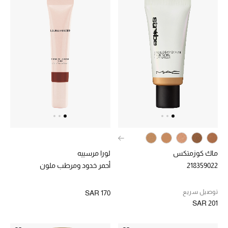
تسوقوا الحقائب
الأحذية
أمنيات تتلألأ مع النجوم
أحذية النسائية
تشكيلة الأحذية
الأحذية الرجالية
ماك كوزمتكس
لورا مرسييه
218359022
أحمر خدود ومرطب ملون
أحذية للأطفال
توصيل سريع
SAR 170
أبرز المصممين
SAR 201
تشكيلة الأحذية