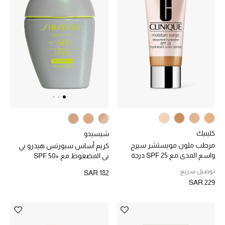
الموسم الجديد
الحقائب النسائية
دليل ملتزمات الحقائب
حقائب رجالية
حقائب الأطفال
كلينيك
شيسيدو
مرطب ملون مويستشر سيرج
كريم أساس سبورتس هيدرو بي
أبرز المصممين
واسع المدى مع SPF 25 درجة
بي المضغوط مع +SPF 50
فاتحة جدًا
توصيل سريع
SAR 182
دليل ملتزمات الحقائب
SAR 229
أبرز الحقائب