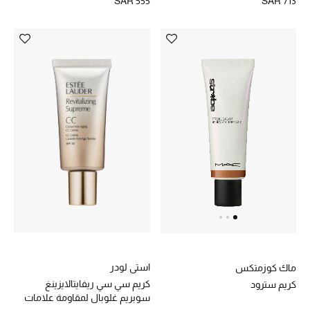
SAR 555
SAR 713
ماركات جديدة للجمال
تسوقوا أحدث الماركات
الرجال
عرض جميع المنتجات
الهدايا
الموسم الجديد
ما وصلنا حديثاً
استي لودر
ماك كوزمتكس
ركن أناقة المنتجعات
كريم سي سي ريفايتالايزينغ
كريم سترود
سوبريم غلوبال لمقاومة علامات
حصريًا عبر الإنترنت