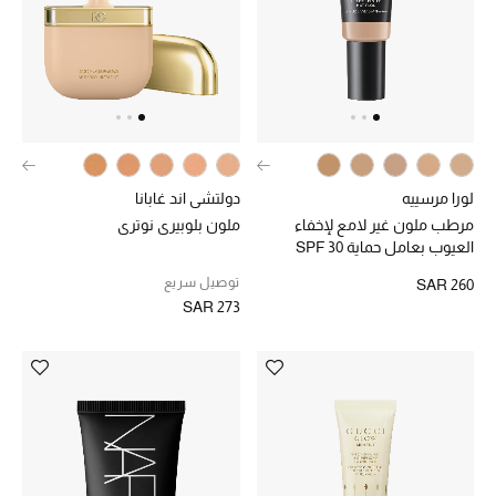
الجمال
الأطفال
مستلزمات المنزل
المجوهرات
لورا مرسييه
دولتشي اند غابانا
مرطب ملون غير لامع لإخفاء
ملون بلوبيري نوتري
العيوب بعامل حماية SPF 30
جديد لدينا
نسوقوا أحدث ما وصلنا
توصيل سريع
SAR 260
SAR 273
النساء
عرض جميع المنتجات
ما وصلنا حديثاً