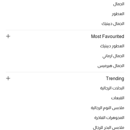
تشكيلة مستلزمات الأطفال
الجمال
العطور
مستلزمات الأطفال الرضع
الجمال ديبتيك
مستلزمات البنات (2 - 14 سنة)
Most Favourited
مستلزمات الأولاد (2 - 14 سنة)
العطور ديبتيك
الجمال ارماني
أبرز المصممين
الجمال هيرميس
Trending
العودة إلى المدرسة
البدلات الرجالية
تسوقوا التشكيلة
القبعات
ملابس النوم الرجالية
مستلزمات المنزل
المجوهرات الفاخرة
ملابس البحر للرجال
عرض جميع المنتجات