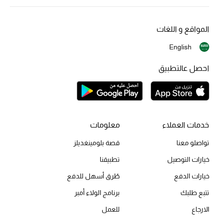
الهدايا
المواقع و اللغات
ما وصلنا حديثا
English
احصل عالتطبيق
أبرز المصممين
غرفة الطعام
الديكورات والإكسسوارات
خدمات العملاء
معلومات
الشراشف
تواصلو معنا
قصة بلومينغديلز
خيارات التوصيل
تطبيقنا
الحمام
خيارات الدفع
طُرق أسهل للدفع
الشموع والعطور المنزلية
تتبع طلبك
برنامج الولاء أمبر
الارجاع
للعمل