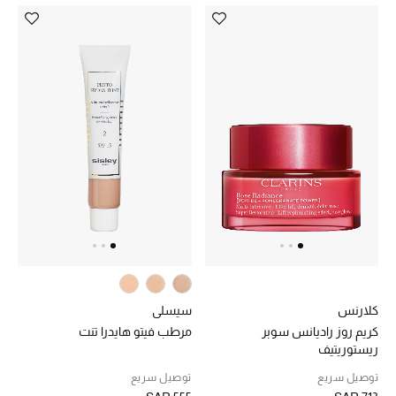
المكياج
العناية بالبشرة
مستحضرات العناية
مستحضرات الاستحمام والعناية بالجسم
العناية بالشعر
الصحة والعافية
هدايا
كلارنس
سيسلي
دليل مستلزمات الجمال
كريم روز راديانس سوبر
مرطب فيتو هايدرا تنت
ريستوريتيف
أبرز الماركات
توصيل سريع
توصيل سريع