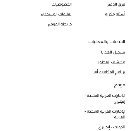
فرق الدفع
الخصوصيات
مستلزمات المنزل
تسوقوا للمنزل
أسئلة مكررة
تعليمات الاستخدام
خريطة الموقع
المجوهرات
الخدمات والفعاليات
تسجيل الهدايا
عرض كل التنزيلات
مكتشف العطور
أبرز المصممين
برنامج المكافآت أمبر
مجوهرات فاخرة للنساء
موقع
مجوهرات عصرية للنساء
الإمارات العربية المتحدة -
إنجليزي
إكسسوارات للرجال
الإمارات العربية المتحدة -
العربية
مجوهرات فاخرة للأطفال
الكويت - إنجليزي