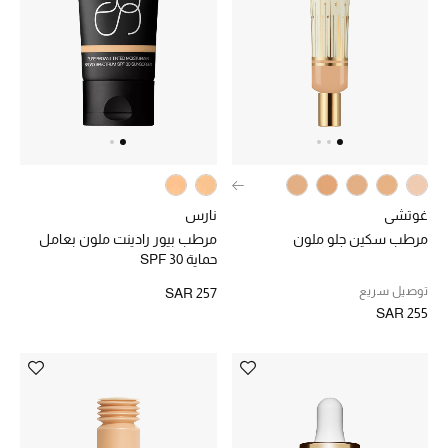
ركن أناقة المنتجعات
الموسم الجديد
حصريًا عبر الإنترنت
جميع إصدارتنا النسائية
غوتشي
نارس
تشكيلة المناسبات للنساء
مرطب سكين جلو ملون
مرطب بيور رادينت ملون بعامل
حماية SPF 30
الحب للمحلي
توصيل سريع
SAR 257
SAR 255
الملابس الرياضية النسائية
تشكيلة الأعراس
حقائب وأحذية متطابقة