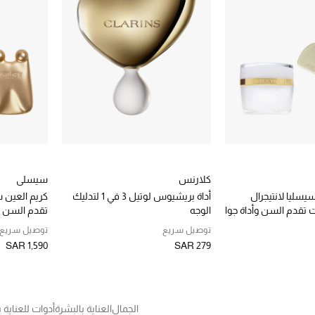
كلارنس
سيسلي
يسليا لانتيجرال
أداة بريشيوس لوتيل 3 في 1 لتدليك
كريم العين 
 تقدم السن وأداة جوا
الوجه
تقدم السن
ق الجنكة
توصيل سريع
توصيل سريع
SAR 1,590
SAR 279
الجمال
العناية بالبشرة
أدوات للعناية 