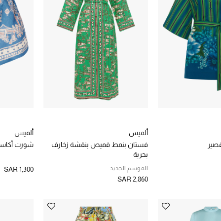
ألميس
ألميس
صير
فستان بنمط قميص بنقشة زخارف
شورت أكاسي
بحرية
الموسم الجديد
SAR 1,300
SAR 2,860