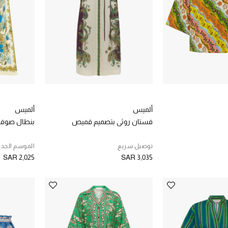
ألميس
ألميس
فستان روثي بتصميم قميص
بنطال صوفي
توصيل سريع
الموسم الجدي
SAR 2,025
SAR 3,035