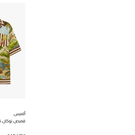
ألميس
قميص توكان تا