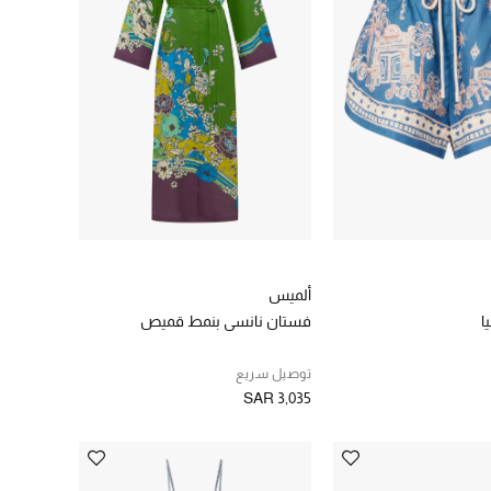
ألميس
ا
فستان نانسي بنمط قميص
توصيل سريع
SAR 3,035