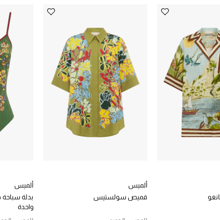
ألميس
ألميس
نغو
قميص سولستيس
بدلة سباحة
واحدة