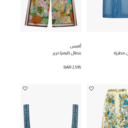
ألميس
ن مطرزة
بنطال كليمنزا حرير
SAR 2,595