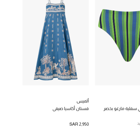
ألميس
 سفلية مارغو بخصر
فستان أكاسيا صيفي
د
SAR 2,950