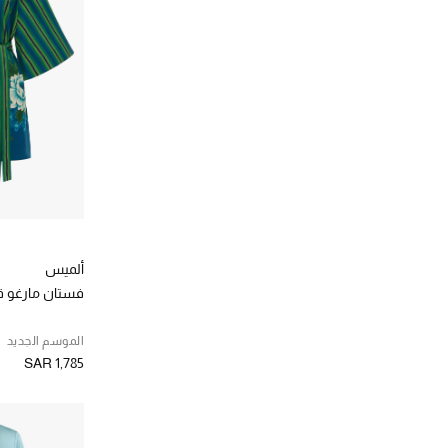
ألميس
فستان مارغو ق
الموسم الجديد
SAR 1,785