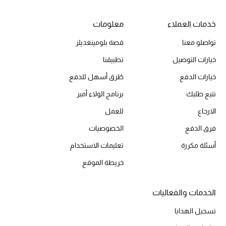
خدمات العملاء
معلومات
الموسم الجديد
تواصلو معنا
قصة بلومينغديلز
الحقائب النسائية
خيارات التوصيل
تطبيقنا
خيارات الدفع
طُرق أسهل للدفع
دليل ملتزمات الحقائب
تتبع طلبك
برنامج الولاء أمبر
حقائب رجالية
الارجاع
للعمل
حقائب الأطفال
فرق الدفع
الخصوصيات
أسئلة مكررة
تعليمات الاستخدام
أبرز المصممين
خريطة الموقع
دليل ملتزمات الحقائب
الخدمات والفعاليات
تسجيل الهدايا
أبرز الحقائب