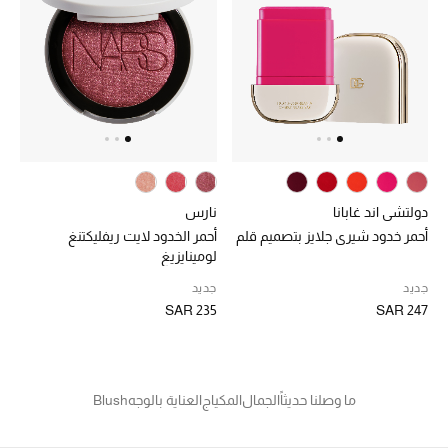
الجمال
الأطفال
مستلزمات المنزل
المجوهرات
دولتشي اند غابانا
نارس
جديد لدينا
أحمر خدود شيري جلايز بتصميم قلم
أحمر الخدود لايت ريفليكتنغ
نسوقوا أحدث ما وصلنا
لومينايزيغ
جديد
جديد
SAR 235
SAR 247
النساء
عرض جميع المنتجات
ما وصلنا حديثاً
الجمال
المكياج
العناية بالوجه
Blush
ما وصلنا حديثاً