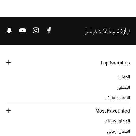
ركن أناقة المنتجعات
الموسم الجديد
حصريًا عبر الإنترنت
جميع إصدارتنا النسائية
Top Searches
تشكيلة المناسبات للنساء
الجمال
الحب للمحلي
العطور
الجمال ديبتيك
الملابس الرياضية النسائية
Most Favourited
تشكيلة الأعراس
العطور ديبتيك
حقائب وأحذية متطابقة
الجمال ارماني