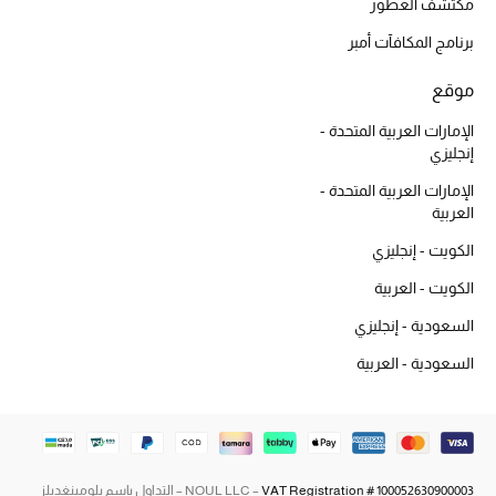
مكتشف العطور
تسوقوا الحقائب
برنامج المكافآت أمبر
الأحذية
موقع
الإمارات العربية المتحدة -
إنجليزي
أمنيات تتلألأ مع النجوم
الإمارات العربية المتحدة -
أحذية النسائية
العربية
الكويت - إنجليزي
تشكيلة الأحذية
الكويت - العربية
الأحذية الرجالية
السعودية - إنجليزي
السعودية - العربية
أحذية للأطفال
أبرز المصممين
تشكيلة الأحذية
VAT Registration # 100052630900003
NOUL LLC –
– التداول باسم بلومينغديلز