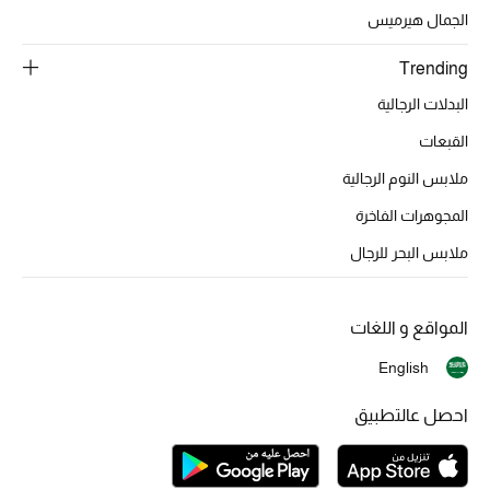
الجمال هيرميس
هدايا للنساء
Trending
ركن الفخامة
البدلات الرجالية
جميع الملابس النسائية
القبعات
ملابس النوم الرجالية
جميع الأحذية النسائية
المجوهرات الفاخرة
جميع الحقائب النسائية
ملابس البحر للرجال
جميع الإكسسورات النسائية
المواقع و اللغات
English
موضة نسائية
تسوقوا للنساء
احصل عالتطبيق
الحقائب