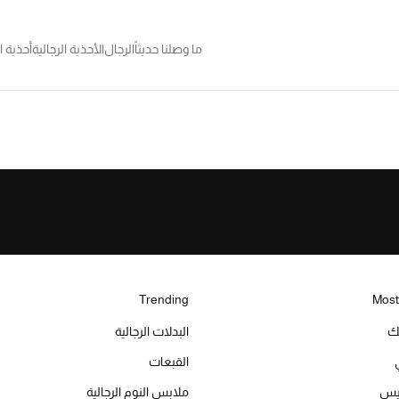
ما وصلنا حديثاً
الرجال
الأحذية الرجالية
أحذية ا
Trending
Most
يك
البدلات الرجالية
القبعات
ميس
ملابس النوم الرجالية