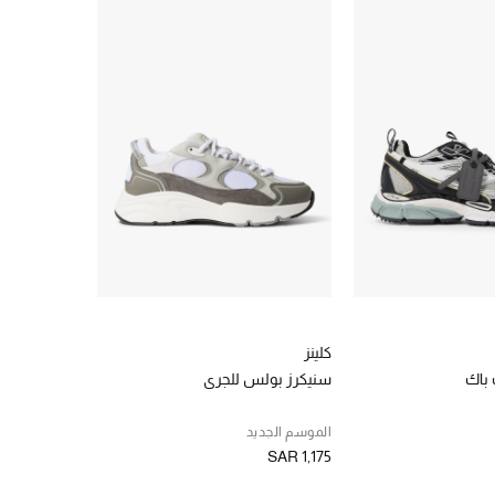
كلينز
 باك
سنيكرز بولس للجري
الموسم الجديد
SAR 1,175