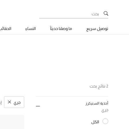
توصيل سريع
ما وصلنا حديثاً
النساء
الحقائ
2 نتائج بحث
جري
إز
أحذية السنيكرز
مسح نتائج
جري
الكل
المختارة الكل