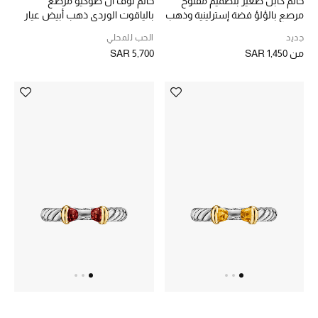
خاتم كابل صغير بتصميم مفتوح
خاتم لوف ان طوكيو مرصع
مرصع بالؤلؤ فضة إسترلينية وذهب
بالياقوت الوردي ذهب أبيض عيار
أصفر عيار 14
18
ماركات جديدة للجمال
جديد
الحب للمحلي
تسوقوا أحدث الماركات
من
SAR 1,450
SAR 5,700
الرجال
عرض جميع المنتجات
الهدايا
الموسم الجديد
ما وصلنا حديثاً
ركن أناقة المنتجعات
حصريًا عبر الإنترنت