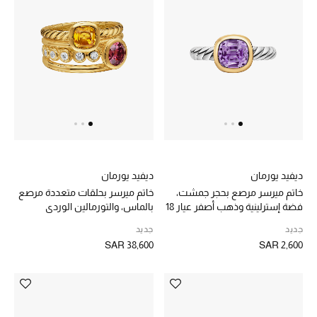
ركن أناقة المنتجعات
الموسم الجديد
حصريًا عبر الإنترنت
جميع إصدارتنا النسائية
تشكيلة المناسبات للنساء
ديفيد يورمان
ديفيد يورمان
خاتم ميرسر مرصع بحجر جمشت،
خاتم ميرسر بحلقات متعددة مرصع
الحب للمحلي
فضة إسترلينية وذهب أصفر عيار 18
بالماس، والتورمالين الوردي
والسترين، ذهب أصفر عيار 18
جديد
جديد
الملابس الرياضية النسائية
SAR 38,600
SAR 2,600
تشكيلة الأعراس
حقائب وأحذية متطابقة