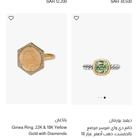
SAR 12,200
SAR 38,500
أحذية مختارة
تسوقوا الأحذية
الجمال
جميع مستحضرات الجمال
الجديد في عالم الجمال
الأكثر مبيعاً
العطور
ياتاغان
ديفيد يورمان
Ginea Ring, 22K & 18K Yellow
خاتم دي واي ميرسر مرصع
مكتشف العطور
Gold with Diamonds
بالجمشت، ذهب أصفر عيار 18