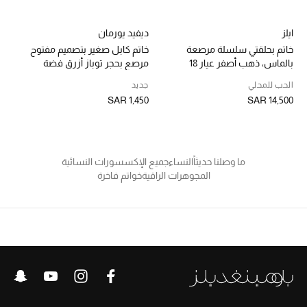
ايلز
ديفيد يورمان
الأطفال
خاتم بحلقتي سلسلة مرصعة
خاتم كابل صغير بتصميم مفتوح
بالماس، ذهب أصفر عيار 18
مرصع بحجر توباز أزرق فضة
إسترلينية ذهب أصفر عيار 14
عرض جميع المنتجات
الحب للمحلي
جديد
SAR 1,450
SAR 14,500
عودة صغاركم للمدارس
الهدايا
ما وصلنا حديثاً
النساء
جميع الإكسسورات النسائية
المجوهرات الراقية
خواتم فاخرة
الموسم الجديد
ما وصل حديثاً
ركن أناقة المنتجعات
هدايا للأطفال