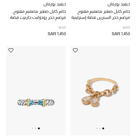
ديفيد يورمان
ديفيد يورمان
خاتم كابل صغير بتصميم مفتوح
خاتم كابل صغير بتصميم مفتوح،
دليل مستلزمات الرجال
مرصع حجر السترين فضة إسترلينية
مرصع حجر رودوليت جارنيت فضة
وذهب أصفر عيار 14
إسترلينية ذهب أصفر عيار 14
أبرز المصممين
جديد
جديد
SAR 1,450
SAR 1,450
جميع الملابس الرجالية
الأحذية الرجالية
جميع الإكسسورات الرجالية
حقائب رجالية
العناية الشخصية بالرجال
صُممت للرجال
تسوقوا للرجال