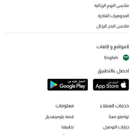
ملابس النوم الرجالية
الهدايا
المجوهرات الفاخرة
ملابس البحر للرجال
ما وصلنا حديثا
أبرز المصممين
المواقع و اللغات
غرفة الطعام
English
احصل عالتطبيق
الديكورات والإكسسوارات
الشراشف
الحمام
خدمات العملاء
معلومات
الشموع والعطور المنزلية
تواصلو معنا
قصة بلومينغديلز
خيارات التوصيل
تطبيقنا