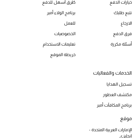
خيارات الدفع
طُرق أسهل للدفع
مستلزمات المنزل
تتبع طلبك
برنامج الولاء أمبر
تسوقوا للمنزل
الارجاع
للعمل
فرق الدفع
الخصوصيات
المجوهرات
أسئلة مكررة
تعليمات الاستخدام
خريطة الموقع
عرض كل التنزيلات
أبرز المصممين
الخدمات والفعاليات
تسجيل الهدايا
مجوهرات فاخرة للنساء
مكتشف العطور
مجوهرات عصرية للنساء
برنامج المكافآت أمبر
إكسسوارات للرجال
موقع
مجوهرات فاخرة للأطفال
الإمارات العربية المتحدة -
إنجليزي