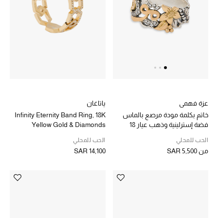
الجمال
الأطفال
مستلزمات المنزل
المجوهرات
ياتاغان
عزة فهمي
جديد لدينا
Infinity Eternity Band Ring, 18K
خاتم بكلمة مودة مرصع بالماس
نسوقوا أحدث ما وصلنا
Yellow Gold & Diamonds
فضة إسترلينية وذهب عيار 18
الحب للمحلي
الحب للمحلي
SAR 14,100
من
SAR 5,500
النساء
عرض جميع المنتجات
ما وصلنا حديثاً