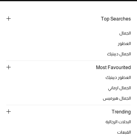
تشكيلة مستلزمات الأطفال
مستلزمات الأطفال الرضع
Top Searches
مستلزمات البنات (2 - 14 سنة)
الجمال
العطور
مستلزمات الأولاد (2 - 14 سنة)
الجمال ديبتيك
أبرز المصممين
Most Favourited
العطور ديبتيك
الجمال ارماني
العودة إلى المدرسة
تسوقوا التشكيلة
الجمال هيرميس
Trending
مستلزمات المنزل
البدلات الرجالية
القبعات
عرض جميع المنتجات