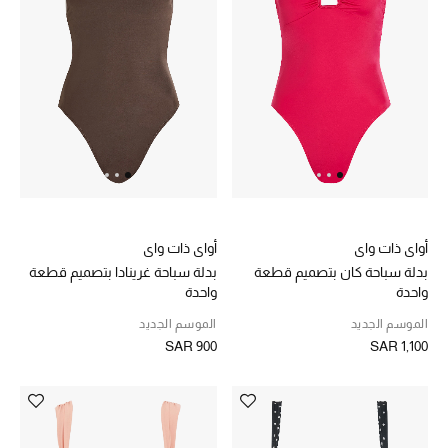
ركن أناقة المنتجعات
الموسم الجديد
حصريًا عبر الإنترنت
جميع إصدارتنا النسائية
تشكيلة المناسبات للنساء
أواي ذات واي
أواي ذات واي
بدلة سباحة كان بتصميم قطعة
بدلة سباحة غرينادا بتصميم قطعة
الحب للمحلي
واحدة
واحدة
الموسم الجديد
الموسم الجديد
الملابس الرياضية النسائية
SAR 900
SAR 1,100
تشكيلة الأعراس
حقائب وأحذية متطابقة