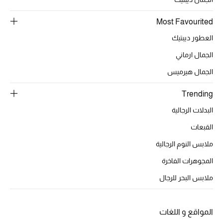
Most Favourited
أحذية مختارة
العطور ديبتيك
تسوقوا الأحذية
الجمال ارماني
الجمال هيرميس
الجمال
Trending
البدلات الرجالية
جميع مستحضرات الجمال
القبعات
الجديد في عالم الجمال
ملابس النوم الرجالية
الأكثر مبيعاً
المجوهرات الفاخرة
ملابس البحر للرجال
العطور
مكتشف العطور
المواقع و اللغات