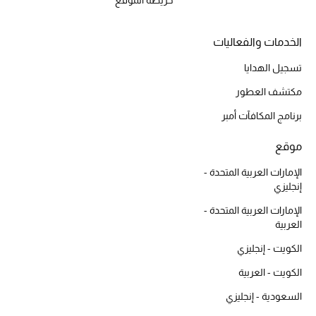
ماركات جديدة للجمال
الخدمات والفعاليات
تسوقوا أحدث الماركات
تسجيل الهدايا
مكتشف العطور
الرجال
برنامج المكافآت أمبر
عرض جميع المنتجات
موقع
الإمارات العربية المتحدة -
الهدايا
إنجليزي
الموسم الجديد
الإمارات العربية المتحدة -
العربية
ما وصلنا حديثاً
الكويت - إنجليزي
الكويت - العربية
ركن أناقة المنتجعات
السعودية - إنجليزي
حصريًا عبر الإنترنت