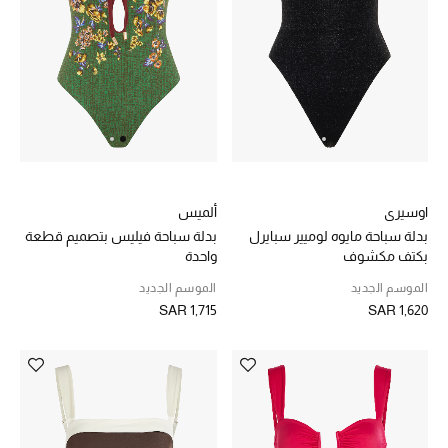
الجمال
الأطفال
مستلزمات المنزل
المجوهرات
اوسيري
ألميس
جديد لدينا
بدلة سباحة مايوه لوميير سبايرل
بدلة سباحة فيليس بتصميم قطعة
نسوقوا أحدث ما وصلنا
بكتف مكشوف
واحدة
الموسم الجديد
الموسم الجديد
SAR 1,715
SAR 1,620
النساء
عرض جميع المنتجات
ما وصلنا حديثاً