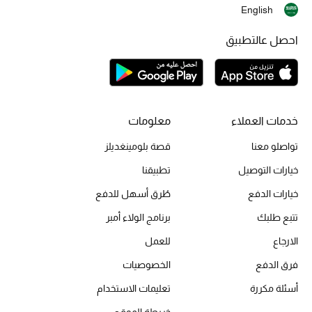
English
المكياج
احصل عالتطبيق
العناية بالبشرة
مستحضرات العناية
مستحضرات الاستحمام والعناية بالجسم
خدمات العملاء
معلومات
تواصلو معنا
قصة بلومينغديلز
العناية بالشعر
خيارات التوصيل
تطبيقنا
الصحة والعافية
خيارات الدفع
طُرق أسهل للدفع
هدايا
تتبع طلبك
برنامج الولاء أمبر
الارجاع
للعمل
دليل مستلزمات الجمال
فرق الدفع
الخصوصيات
أبرز الماركات
أسئلة مكررة
تعليمات الاستخدام
خريطة الموقع