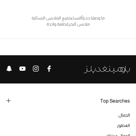
تسوقوا الحقائب
ما وصلنا حديثاً
النساء
جميع الملابس النسائية
ملابس البحر
قطعة واحدة
الأحذية
أمنيات تتلألأ مع النجوم
أحذية النسائية
تشكيلة الأحذية
الأحذية الرجالية
Top Searches
أحذية للأطفال
الجمال
أبرز المصممين
العطور
تشكيلة الأحذية
الجمال ديبتيك