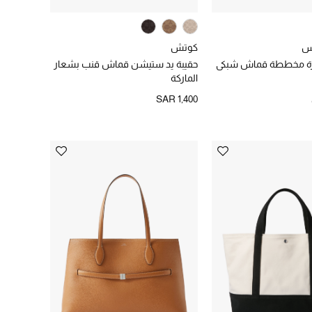
س
كوتش
بيرة مخططة قماش شبكي
حقيبة يد ستيشن قماش قنب بشعار
الماركة
SAR 1,400