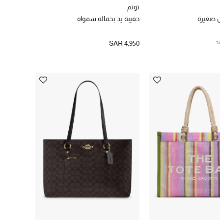
توتم
ن صغيرة
حقيبة يد بحمالة شمواه
د
SAR 4,950