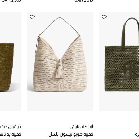
SAR 2,905
SAR 2,515
آنيا هندمارش
دراغون ديفي
رة
حقيبة هوبو نيسون تاسل
حقيبة يد نانت