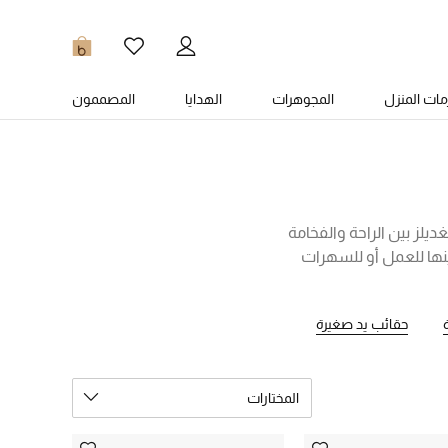
0
ات المنزل
المجوهرات
الهدايا
المصممون
ديلز بين الراحة والفخامة
ينها للعمل أو للسهرات
حبينها، بما في ذلك كوتش،
ذوقكِ الرفيع وتواكب أحدث
حقائب يد صغيرة
المختارات