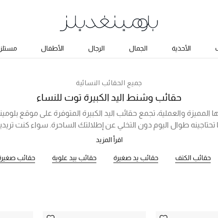
ب
الأحذية
الجمال
الرجال
الأطفال
مستلزم
جميع الحقائب النسائية
حقائب وشنط اليد الكبيرة توت للنساء
ا المميزة والعملية، تجمع حقائب اليد الكبيرة المتوفرة على موقع بلومينغ
تحتاجينه طوال اليوم دون التخلي عن إطلالتك الساحرة. سواء كنت تريد
يمكنك شراء حقائب يد كبيرة أونلاين من أشهر الماركات العالمية التي ت
اقرأ المزيد
وقد جئنا لكِ بأنواع عديدة من الجلد والقماش وبألوان متنوعة تناسب 
حقائب الكتف
حقائب يد صغيرة
حقائب بيد علوية
حقائب صغيرة
صيحات الموضة في العالم!