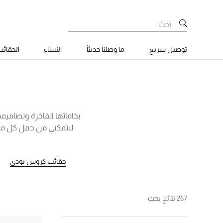
توصيل سريع
ما وصلنا حديثاً
النساء
الحقائ
بخاماتها الفاخرة وتصاميمه
لتتمكني من حمل كل ما 
والحفلات أو لعطلة قصيرة، 
غوتشي، سان لوران وغيرها، 
حقائب كروس بودي
267 نتائج بحث