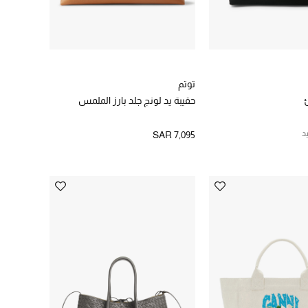
توتم
حقيبة يد لونج جلد بارز الملمس
د
SAR 7,095