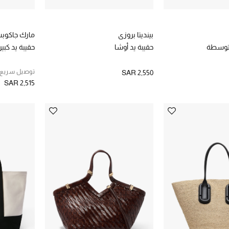
بينديتا بروزي
مارك جاكوب
متوسطة
حقيبة يد أوشا
حقيبة يد ك
توصيل سريع
SAR 2,550
SAR 2,515