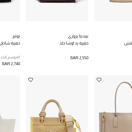
بينديتا بروزي
توتم
ل قش
حقيبة يد اوشا جلد
حقيبة شاطئ
الموسم الجدي
SAR 2,550
SAR 2,740