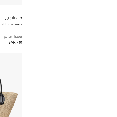
جي دبليو بي
حقيبة يد هانا 
توصيل سريع
SAR 740