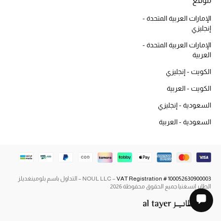
موقع
تسوقوا الحقائب
الإمارات العربية المتحدة -
إنجليزي
الأحذية
الإمارات العربية المتحدة -
العربية
أمنيات تتلألأ مع النجوم
الكويت - إنجليزي
الكويت - العربية
أحذية النسائية
السعودية - إنجليزي
تشكيلة الأحذية
السعودية - العربية
الأحذية الرجالية
أحذية للأطفال
VAT Registration # 100052630900003
NOUL LLC –
– التداول باسم بلومينغديلز
الطاير إنسغنيا جميع الحقوق محفوظة 2026
أبرز المصممين
تشكيلة الأحذية