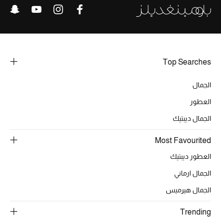
ركن أناقة المنتجعات
الموسم الجديد
Top Searches
حصريًا عبر الإنترنت
الجمال
جميع إصدارتنا النسائية
العطور
تشكيلة المناسبات للنساء
الجمال ديبتيك
الحب للمحلي
Most Favourited
العطور ديبتيك
الملابس الرياضية النسائية
الجمال ارماني
تشكيلة الأعراس
الجمال هيرميس
حقائب وأحذية متطابقة
Trending