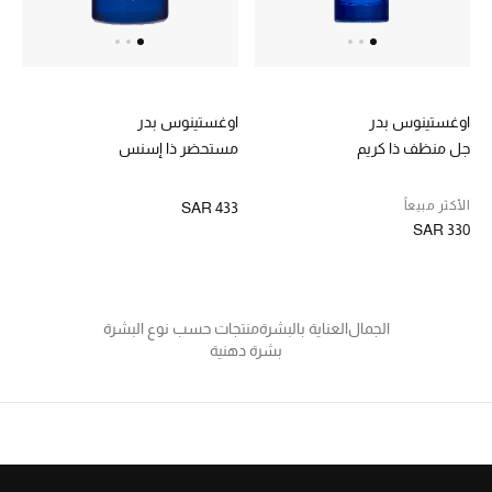
الجمال
الأطفال
مستلزمات المنزل
اوغستينوس بدر
اوغستينوس بدر
جل منظف ذا كريم
مستحضر ذا إسنس
المجوهرات
الأكثر مبيعاً
SAR 433
SAR 330
جديد لدينا
نسوقوا أحدث ما وصلنا
الجمال
العناية بالبشرة
منتجات حسب نوع البشرة
بشرة دهنية
النساء
عرض جميع المنتجات
ما وصلنا حديثاً