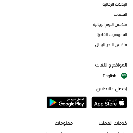
البدلات الرجالية
هدايا للنساء
القبعات
ركن الفخامة
ملابس النوم الرجالية
المجوهرات الفاخرة
جميع الملابس النسائية
ملابس البحر للرجال
جميع الأحذية النسائية
جميع الحقائب النسائية
المواقع و اللغات
English
جميع الإكسسورات النسائية
احصل عالتطبيق
موضة نسائية
تسوقوا للنساء
خدمات العملاء
معلومات
الحقائب