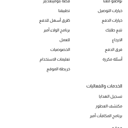
تواصلو معنا
قصة بلومينغديلز
خيارات التوصيل
تطبيقنا
الموسم الجديد
خيارات الدفع
طُرق أسهل للدفع
تتبع طلبك
برنامج الولاء أمبر
الحقائب النسائية
الارجاع
للعمل
دليل ملتزمات الحقائب
فرق الدفع
الخصوصيات
حقائب رجالية
أسئلة مكررة
تعليمات الاستخدام
خريطة الموقع
حقائب الأطفال
أبرز المصممين
الخدمات والفعاليات
تسجيل الهدايا
دليل ملتزمات الحقائب
مكتشف العطور
برنامج المكافآت أمبر
أبرز الحقائب