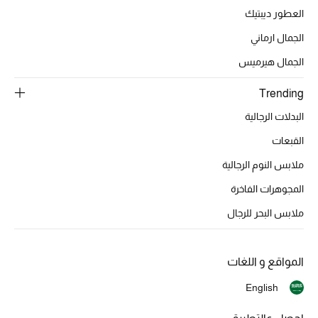
العطور ديبتيك
الأحذية
الجمال ارماني
الجمال هيرميس
أمنيات تتلألأ مع النجوم
Trending
أحذية النسائية
البدلات الرجالية
القبعات
تشكيلة الأحذية
ملابس النوم الرجالية
الأحذية الرجالية
المجوهرات الفاخرة
أحذية للأطفال
ملابس البحر للرجال
أبرز المصممين
المواقع و اللغات
تشكيلة الأحذية
English