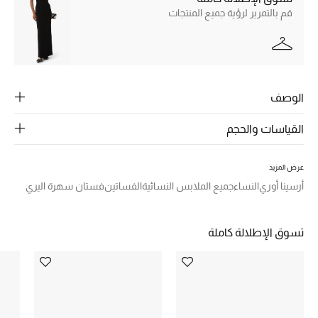
قم بالتمرير لرؤية جميع المنتجات
ركن أناقة المنتجعات
الموسم الجديد
حصريًا عبر الإنترنت
الوصف
جميع إصدارتنا النسائية
القياسات والحجم
تشكيلة المناسبات للنساء
عرض المزيد
أرسينا أوري
النساء
جميع الملابس النسائية
الفساتين
فستان سهرة اليري
الحب للمحلي
الملابس الرياضية النسائية
تسوق الإطلالة كاملة
تشكيلة الأعراس
حقائب وأحذية متطابقة