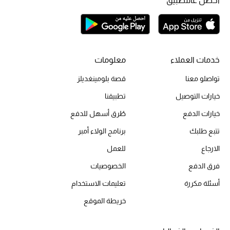
احصل عالتطبيق
أحذية مختارة
تسوقوا الأحذية
خدمات العملاء
معلومات
الجمال
تواصلو معنا
قصة بلومينغديلز
جميع مستحضرات الجمال
خيارات التوصيل
تطبيقنا
خيارات الدفع
طُرق أسهل للدفع
الجديد في عالم الجمال
تتبع طلبك
برنامج الولاء أمبر
الأكثر مبيعاً
الارجاع
للعمل
العطور
فرق الدفع
الخصوصيات
أسئلة مكررة
تعليمات الاستخدام
مكتشف العطور
خريطة الموقع
المكياج