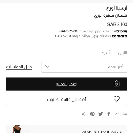
الجمال
أرسينا أوري
الأطفال
فستان سهرة اليري
SAR 2,100
مستلزمات المنزل
4 دفعات بدون فوائد بقيمة
SAR 525.00
4 دفعات بدون فوائد بقيمة
SAR 525.00
المجوهرات
اللون:
أسود
أختر بحجم
دليل المقاسات
جديد لدينا
نسوقوا أحدث ما وصلنا
اضف للحقيبة
النساء
أضف إلى قائمة الامنيات
عرض جميع المنتجات
مشاركة
مشاركة
ما وصلنا حديثاً
تسوق الإطلالة كاملة