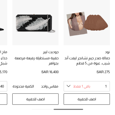
هدايا للنساء
ركن الفخامة
جميع الملابس النسائية
جميع الأحذية النسائية
نود
جوديث ليبر
ماخ ا
جميع الحقائب النسائية
حمالة صدر جيم تشانجر ليفت آند
حقيبة مستطيلة رفيعة مرصعة
شيب، عبوة من 5 قطع
بجواهر
شبكي
جميع الإكسسورات النسائية
5,170
SAR 16,400
SAR 275
موضة نسائية
1
باقي 1 فقط
مقاس واحد
الكمية محدودة
 40
تسوقوا للنساء
اضف للحقيبة
اضف للحقيبة
الحقائب