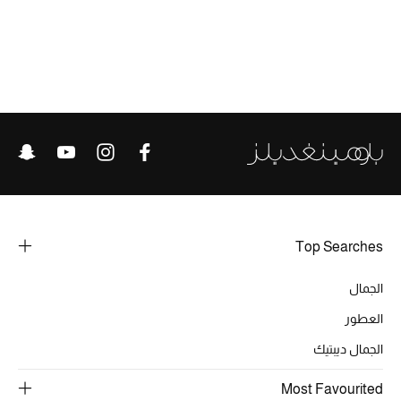
الموسم الجديد
الحقائب النسائية
دليل ملتزمات الحقائب
حقائب رجالية
حقائب الأطفال
أبرز المصممين
Top Searches
الجمال
دليل ملتزمات الحقائب
العطور
الجمال ديبتيك
أبرز الحقائب
تسوقوا الحقائب
Most Favourited