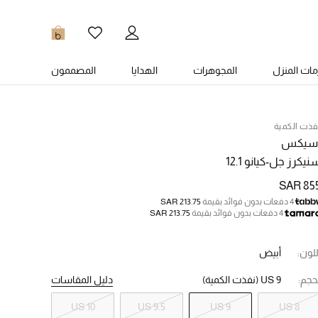
0
ات المنزل
المجوهرات
الهدايا
المصممون
فذت الكمية
سيكس
نيكرز جل-كيانو 12.1
SAR 85
4 دفعات بدون فوائد بقيمة
SAR 213.75
4 دفعات بدون فوائد بقيمة
SAR 213.75
للون:
أبيض
حجم:
US 9
(نفذت الكمية)
دليل المقاسات
US 10
US 9.5
US 9
US 8