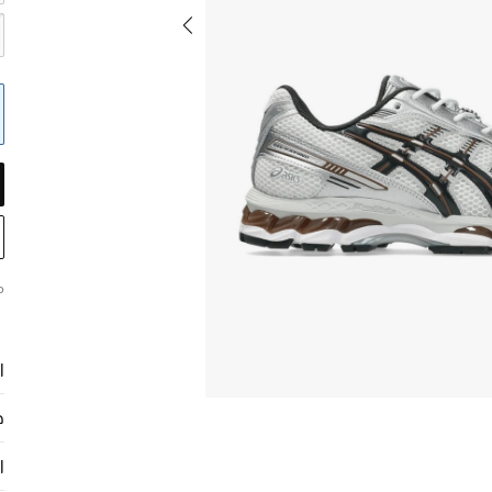
م
ا
ح
ا