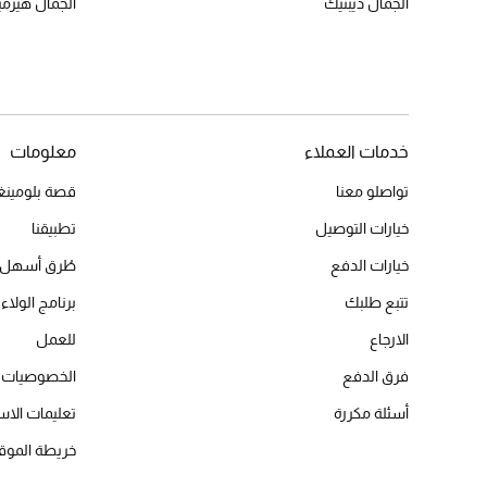
الجمال ديبتيك
الجمال هير
خدمات العملاء
معلومات
تواصلو معنا
قصة بلومينغد
خيارات التوصيل
تطبيقنا
خيارات الدفع
طُرق أسهل 
تتبع طلبك
برنامج الولاء 
الارجاع
للعمل
فرق الدفع
الخصوصيات
أسئلة مكررة
تعليمات الاس
خريطة الموق