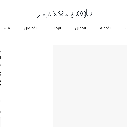
ب
الأحذية
الجمال
الرجال
الأطفال
مستلزم
ن
ا
س
5
ا
ب