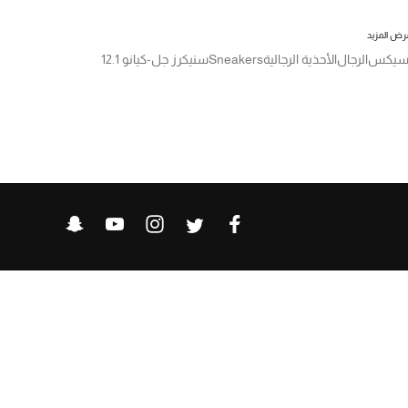
رض المزيد
سيكس
الرجال
الأحذية الرجالية
Sneakers
سنيكرز جل-كيانو 12.1