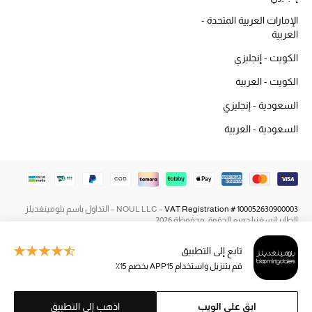
أحذية مختارة
الإمارات العربية المتحدة -
تسوقوا الأحذية
العربية
الكويت - إنجليزي
الجمال
الكويت - العربية
السعودية - إنجليزي
جميع مستحضرات الجمال
السعودية - العربية
الجديد في عالم الجمال
الأكثر مبيعاً
VAT Registration # 100052630900003
NOUL LLC –
– التداول باسم بلومينغديلز
الطاير إنسغنيا جميع الحقوق محفوظة 2026
العطور
تابع إلى التطبيق
مكتشف العطور
قم بتنزيل واستخدام APP15 بخصم 15٪
المكياج
ابق على الويب
اذهب إلى التطبيق