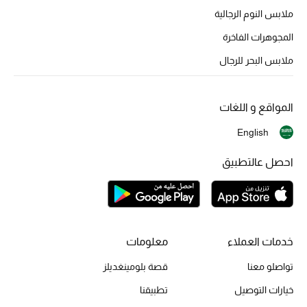
ملابس النوم الرجالية
الموسم الجديد
المجوهرات الفاخرة
الحقائب النسائية
ملابس البحر للرجال
دليل ملتزمات الحقائب
المواقع و اللغات
حقائب رجالية
English
حقائب الأطفال
احصل عالتطبيق
أبرز المصممين
دليل ملتزمات الحقائب
خدمات العملاء
معلومات
تواصلو معنا
قصة بلومينغديلز
أبرز الحقائب
خيارات التوصيل
تطبيقنا
تسوقوا الحقائب