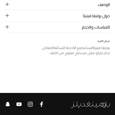
الوصف
ركن أناقة المنتجعات
حول بوتيغا فينيتا
الموسم الجديد
القياسات والحجم
حصريًا عبر الإنترنت
عرض المزيد
جميع إصدارتنا النسائية
بوتيغا فينيتا
النساء
جميع الأحذية النسائية
الصنادل
حذاء باركو بنعل مسطح مفتوح من الخلف
تشكيلة المناسبات للنساء
الحب للمحلي
الملابس الرياضية النسائية
تشكيلة الأعراس
حقائب وأحذية متطابقة