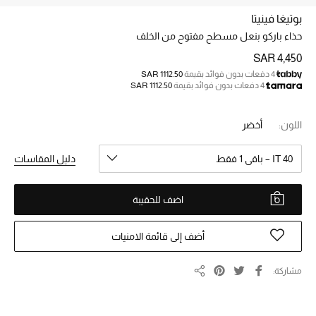
الجمال
بوتيغا فينيتا
الأطفال
حذاء باركو بنعل مسطح مفتوح من الخلف
SAR 4,450
مستلزمات المنزل
4 دفعات بدون فوائد بقيمة
SAR 1112.50
4 دفعات بدون فوائد بقيمة
SAR 1112.50
المجوهرات
اللون:
أخضر
IT 40 – باقي 1 فقط
دليل المقاسات
جديد لدينا
نسوقوا أحدث ما وصلنا
اضف للحقيبة
النساء
أضف إلى قائمة الامنيات
عرض جميع المنتجات
مشاركة
مشاركة
ما وصلنا حديثاً