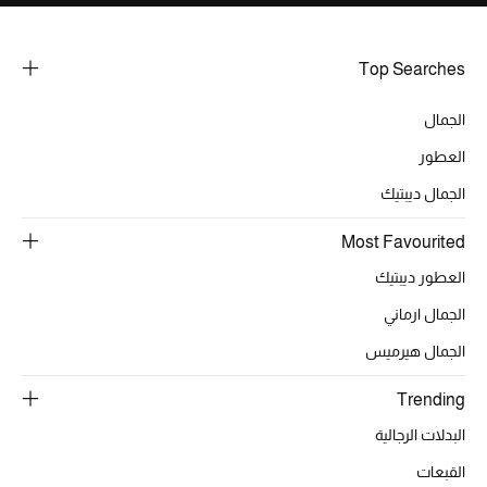
هدايا للنساء
ركن الفخامة
Top Searches
جميع الملابس النسائية
الجمال
العطور
جميع الأحذية النسائية
الجمال ديبتيك
جميع الحقائب النسائية
Most Favourited
جميع الإكسسورات النسائية
العطور ديبتيك
الجمال ارماني
الجمال هيرميس
موضة نسائية
تسوقوا للنساء
Trending
البدلات الرجالية
الحقائب
القبعات