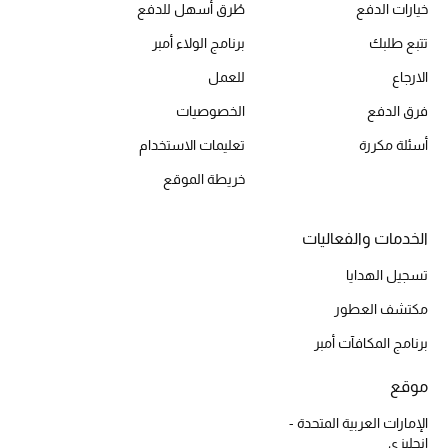
خيارات الدفع
طُرق أسهل للدفع
تتبع طلبك
برنامج الولاء أمبر
الأحذية
الارجاع
للعمل
أمنيات تتلألأ مع النجوم
فرق الدفع
الخصوصيات
أسئلة مكررة
تعليمات الاستخدام
أحذية النسائية
خريطة الموقع
تشكيلة الأحذية
الخدمات والفعاليات
الأحذية الرجالية
تسجيل الهدايا
أحذية للأطفال
مكتشف العطور
برنامج المكافآت أمبر
أبرز المصممين
موقع
تشكيلة الأحذية
الإمارات العربية المتحدة -
إنجليزي