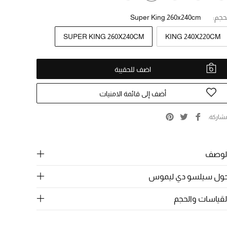
حجم:
Super King 260x240cm
SUPER KING 260X240CM
KING 240X220CM
اضف للحقيبة
أضف إلى قائمة الامنيات
شاركة
لوصف
ول سيلسو دي ليموس
لقياسات والحجم