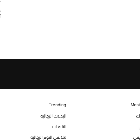
ع
س
أ
Trending
Most
يك
البدلات الرجالية
القبعات
ميس
ملابس النوم الرجالية