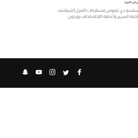
رض المزيد
يلسو دي ليموس
مستلزمات المنزل
الشراشف
لحفة السرير وأغطية اللحاف
لحاف بوردون