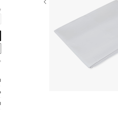
ب
م
ا
ح
ا