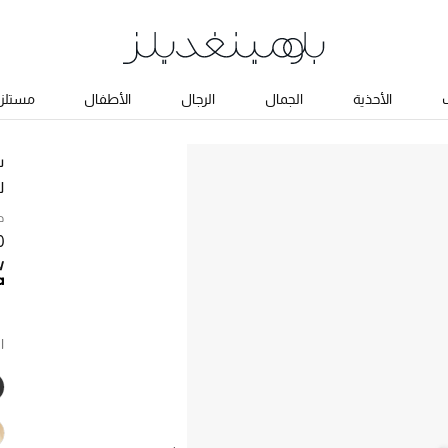
ب
الأحذية
الجمال
الرجال
الأطفال
مستلزم
س
ل
ح
0
ا