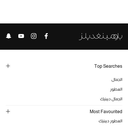
الموسم الجديد
الحقائب النسائية
دليل ملتزمات الحقائب
حقائب رجالية
حقائب الأطفال
Top Searches
أبرز المصممين
الجمال
العطور
دليل ملتزمات الحقائب
الجمال ديبتيك
Most Favourited
أبرز الحقائب
العطور ديبتيك
تسوقوا الحقائب