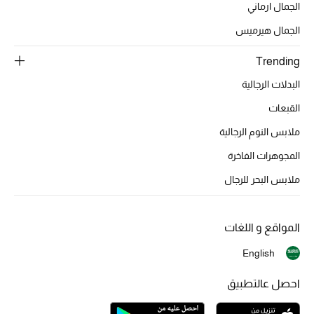
الجمال ارماني
الجمال هيرميس
الأحذية
Trending
أمنيات تتلألأ مع النجوم
البدلات الرجالية
القبعات
أحذية النسائية
ملابس النوم الرجالية
تشكيلة الأحذية
المجوهرات الفاخرة
الأحذية الرجالية
ملابس البحر للرجال
أحذية للأطفال
المواقع و اللغات
أبرز المصممين
English
تشكيلة الأحذية
احصل عالتطبيق