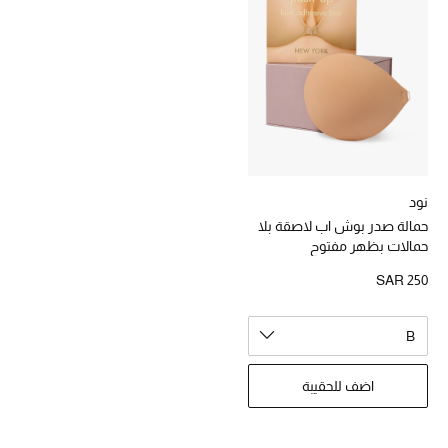
هدايا للنساء
ركن الفخامة
جميع الملابس النسائية
جميع الأحذية النسائية
نود
جميع الحقائب النسائية
حمالة صدر بوش اب لاصقة بلا
حمالات بظهر مفتوح
جميع الإكسسورات النسائية
SAR 250
موضة نسائية
B
تسوقوا للنساء
اضف للحقيبة
الحقائب