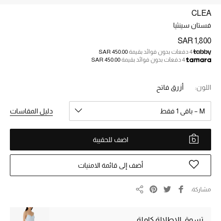
الجمال
CLEA
الأطفال
فستان سينثيا
SAR 1,800
مستلزمات المنزل
4 دفعات بدون فوائد بقيمة
SAR 450.00
4 دفعات بدون فوائد بقيمة
SAR 450.00
المجوهرات
اللون:
أزرق فاتح
M – باقي 1 فقط
دليل المقاسات
جديد لدينا
نسوقوا أحدث ما وصلنا
اضف للحقيبة
النساء
أضف إلى قائمة الامنيات
عرض جميع المنتجات
مشاركة
مشاركة
ما وصلنا حديثاً
تسوق الإطلالة كاملة