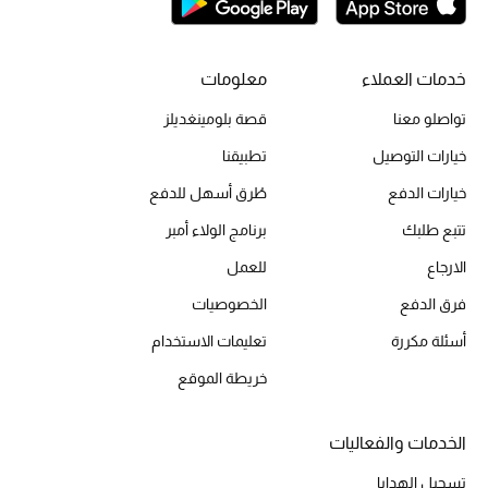
أحذية مختارة
تسوقوا الأحذية
خدمات العملاء
معلومات
تواصلو معنا
قصة بلومينغديلز
الجمال
خيارات التوصيل
تطبيقنا
خيارات الدفع
طُرق أسهل للدفع
جميع مستحضرات الجمال
تتبع طلبك
برنامج الولاء أمبر
الجديد في عالم الجمال
الارجاع
للعمل
الأكثر مبيعاً
فرق الدفع
الخصوصيات
أسئلة مكررة
تعليمات الاستخدام
العطور
خريطة الموقع
مكتشف العطور
الخدمات والفعاليات
المكياج
تسجيل الهدايا