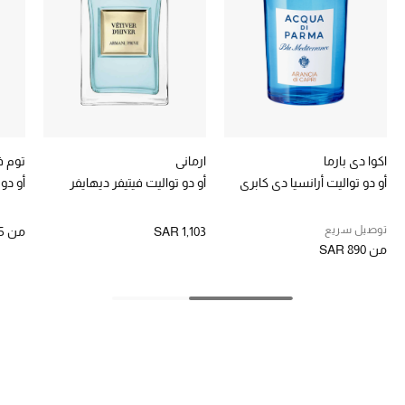
الموسم الجديد
الحقائب النسائية
دليل ملتزمات الحقائب
اكوا دي بارما
ارماني
توم ف
حقائب رجالية
أو دو تواليت أرانسيا دي كابري
أو دو تواليت فيتيفر ديهايفر
أو دو 
حقائب الأطفال
توصيل سريع
SAR 1,103
من
5
أبرز المصممين
من
SAR 890
دليل ملتزمات الحقائب
أبرز الحقائب
تسوقوا الحقائب