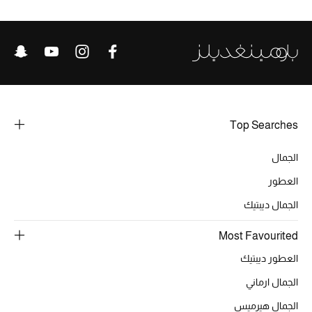
الأحذية
أمنيات تتلألأ مع النجوم
أحذية النسائية
Top Searches
تشكيلة الأحذية
الجمال
الأحذية الرجالية
العطور
الجمال ديبتيك
أحذية للأطفال
Most Favourited
أبرز المصممين
العطور ديبتيك
تشكيلة الأحذية
الجمال ارماني
الجمال هيرميس