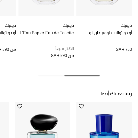
هدايا للنساء
ركن الفخامة
ديبتيك
ديبتيك
ديبتيك
أو دو تواليت لومبر دان لو
L'Eau Papier Eau de Toilette
أو دو توا
جميع الملابس النسائية
جميع الأحذية النسائية
الأكثر مبيعاً
SAR 750
من
 590
من
SAR 590
جميع الحقائب النسائية
جميع الإكسسورات النسائية
ربما يعجبك أيضا
موضة نسائية
تسوقوا للنساء
الحقائب