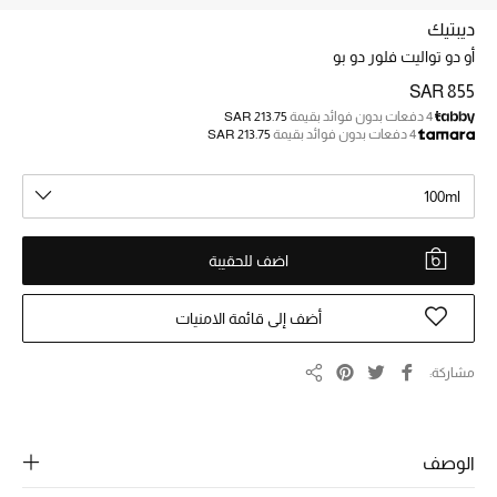
الجمال
ديبتيك
الأطفال
أو دو تواليت فلور دو بو
SAR 855
مستلزمات المنزل
4 دفعات بدون فوائد بقيمة
SAR 213.75
4 دفعات بدون فوائد بقيمة
SAR 213.75
المجوهرات
100ml
جديد لدينا
اضف للحقيبة
نسوقوا أحدث ما وصلنا
أضف إلى قائمة الامنيات
النساء
مشاركة
مشاركة
عرض جميع المنتجات
الوصف
ما وصلنا حديثاً