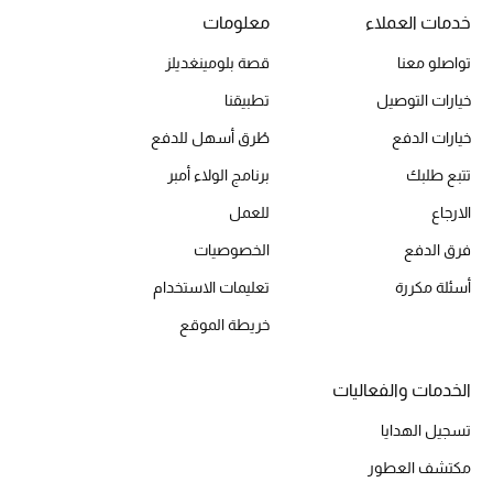
العناية بالبشرة
خدمات العملاء
معلومات
تواصلو معنا
قصة بلومينغديلز
مستحضرات العناية
خيارات التوصيل
تطبيقنا
مستحضرات الاستحمام والعناية بالجسم
خيارات الدفع
طُرق أسهل للدفع
تتبع طلبك
برنامج الولاء أمبر
العناية بالشعر
الارجاع
للعمل
الصحة والعافية
فرق الدفع
الخصوصيات
هدايا
أسئلة مكررة
تعليمات الاستخدام
خريطة الموقع
دليل مستلزمات الجمال
الخدمات والفعاليات
أبرز الماركات
تسجيل الهدايا
مكتشف العطور
ماركات جديدة للجمال