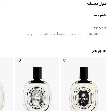
حول ديبتيك
ركن أناقة المنتجعات
مكونات
الموسم الجديد
عرض المزيد
حصريًا عبر الإنترنت
ديبتيك
الجمال
العطور
عطور نسائية
أو دو تواليت فلور دو بو
جميع إصدارتنا النسائية
نسق مع
تشكيلة المناسبات للنساء
الحب للمحلي
الملابس الرياضية النسائية
تشكيلة الأعراس
حقائب وأحذية متطابقة