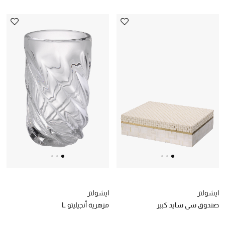
ركن أناقة المنتجعات
الموسم الجديد
حصريًا عبر الإنترنت
جميع إصدارتنا النسائية
تشكيلة المناسبات للنساء
الحب للمحلي
الملابس الرياضية النسائية
تشكيلة الأعراس
ايشولتز
ايشولتز
حقائب وأحذية متطابقة
صندوق سي سايد كبير
مزهرية أنجيليتو L
هدايا للنساء