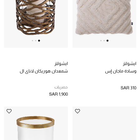
ايشولتز
ايشولتز
وسادة ماجان إس
شمعدان هوريكان لاناي ال
حصريات
SAR 310
SAR 1,900