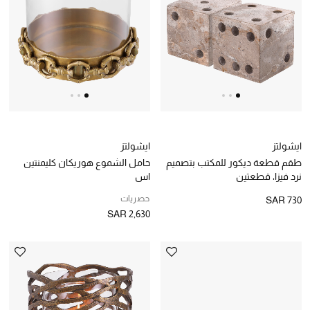
الأحذية الرجالية
جميع الإكسسورات الرجالية
حقائب رجالية
العناية الشخصية بالرجال
ايشولتز
ايشولتز
طقم قطعة ديكور للمكتب بتصميم
حامل الشموع هوريكان كليمنتين
صُممت للرجال
نرد فيزا، قطعتين
اس
تسوقوا للرجال
حصريات
SAR 730
SAR 2,630
الأطفال
عرض جميع المنتجات
عودة صغاركم للمدارس