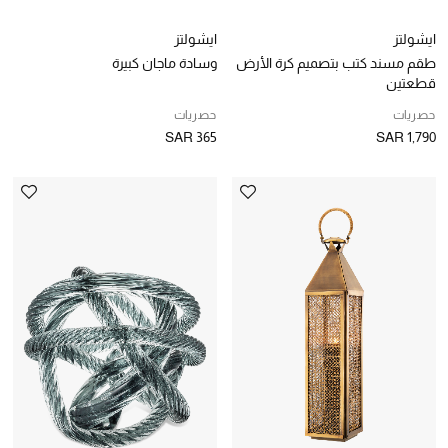
توتيمي
ايشولتز
ايشولتز
تعكس توتيمي فن الأناقة السهلة بقطع أساسية راقية
طقم مسند كتب بتصميم كرة الأرض
وسادة ماجان كبيرة
مصممة لتدوم وتتجاوز صيحات الموسم
قطعتين
تسوقوا توتيمي
حصريات
حصريات
SAR 365
SAR 1,790