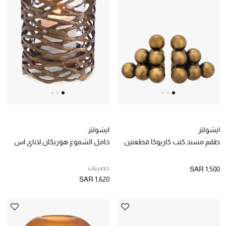
الهدايا
الموسم الجديد
ما وصل حديثاً
ركن أناقة المنتجعات
هدايا للأطفال
ايشولتز
ايشولتز
تشكيلة مستلزمات الأطفال
طقم مسند كتب كاريوكا قطعتين
حامل الشموع هوريكان لاناي اس
مستلزمات الأطفال الرضع
حصريات
SAR 1,500
SAR 1,620
مستلزمات البنات (2 - 14 سنة)
مستلزمات الأولاد (2 - 14 سنة)