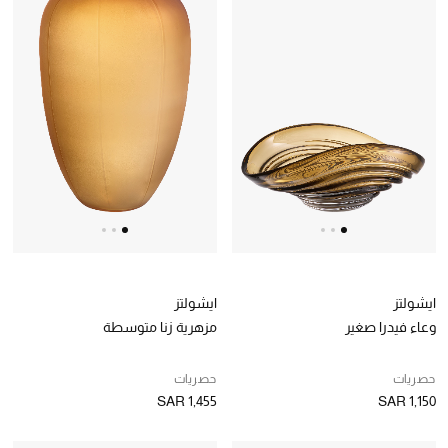
أبرز المصممين
العودة إلى المدرسة
تسوقوا التشكيلة
مستلزمات المنزل
عرض جميع المنتجات
الهدايا
ايشولتز
ايشولتز
ما وصلنا حديثا
وعاء فيدرا صغير
مزهرية زنا متوسطة
أبرز المصممين
حصريات
حصريات
SAR 1,455
SAR 1,150
غرفة الطعام