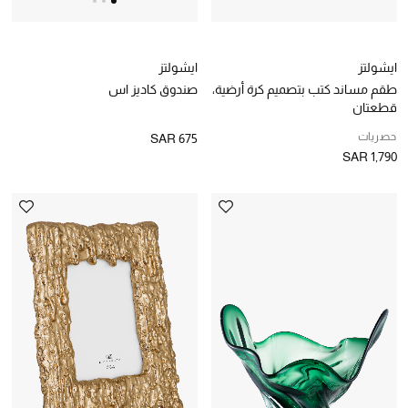
الجمال
ايشولتز
ايشولتز
صندوق كاديز اس
طقم مساند كتب بتصميم كرة أرضية،
جميع مستحضرات الجمال
قطعتان
الجديد في عالم الجمال
حصريات
SAR 675
SAR 1,790
الأكثر مبيعاً
العطور
مكتشف العطور
المكياج
العناية بالبشرة
مستحضرات العناية