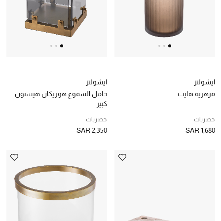
عرض جميع المنتجات
الهدايا
الموسم الجديد
ايشولتز
ايشولتز
ما وصلنا حديثاً
مزهرية هايت
حامل الشموع هوريكان هيستون
كبير
ركن أناقة المنتجعات
حصريات
حصريات
SAR 2,350
SAR 1,680
حصريًا عبر الإنترنت
دليل مستلزمات الرجال
أبرز المصممين
جميع الملابس الرجالية