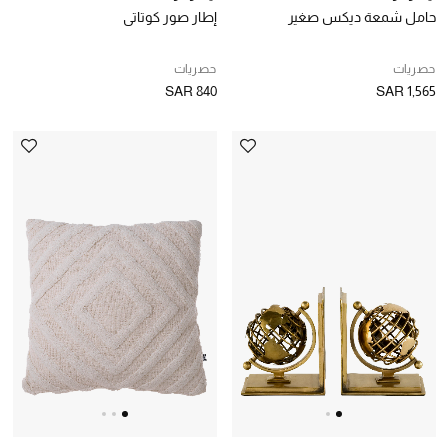
حامل شمعة ديكس صغير
إطار صور كوتاتي
هدايا للجميع
تسوقوا الهدايا
حصريات
حصريات
SAR 840
SAR 1,565
المصممون
المصممون أ-ي
مصممون جدد
حصريات
الأزياء
الجمال
مستلزمات المنزل