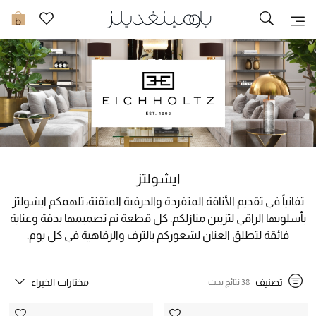
توصيل سريع
0
ما وصلنا حديثاً
ما وصلنا حديثاً
الموسم الجديد
ايشولتز
النساء
تفانياً في تقديم الأناقة المتفردة والحرفية المتقنة، تلهمكم ايشولتز
الحقائب النسائية
بأسلوبها الراقي لتزيين منازلكم. كل قطعة تم تصميمها بدقة وعناية
فائقة لتطلق العنان لشعوركم بالترف والرفاهية في كل يوم.
أحذية النسائية
تصنيف
مختارات الخبراء
38 نتائج بحث
الرجال