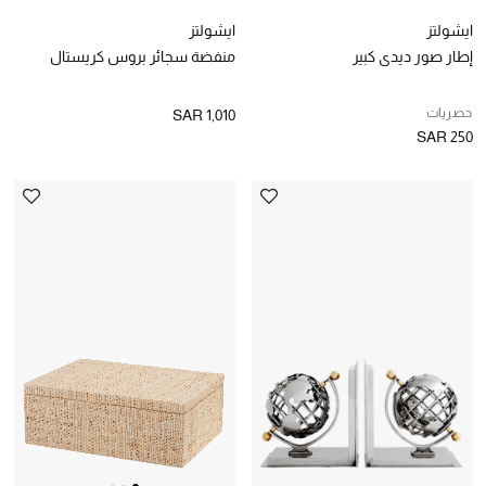
ايشولتز
ايشولتز
أمنيات تتلألأ مع النجوم
إطار صور ديدي كبير
منفضة سجائر بروس كريستال
أحذية النسائية
حصريات
SAR 1,010
SAR 250
تشكيلة الأحذية
الأحذية الرجالية
أحذية للأطفال
أبرز المصممين
تشكيلة الأحذية
أحذية مختارة
تسوقوا الأحذية