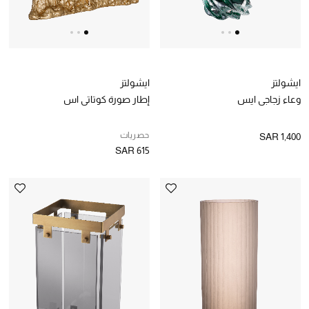
مستحضرات الاستحمام والعناية بالجسم
العناية بالشعر
ايشولتز
ايشولتز
الصحة والعافية
وعاء زجاجي ايس
إطار صورة كوتاتي اس
هدايا
حصريات
SAR 1,400
SAR 615
دليل مستلزمات الجمال
أبرز الماركات
ماركات جديدة للجمال
تسوقوا أحدث الماركات
الرجال