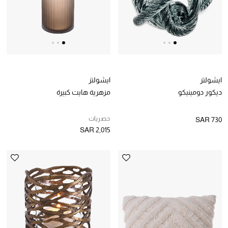
ايشولتز
ايشولتز
ديكور دومينيكو
مزهرية هايت كبيرة
حصريات
SAR 730
SAR 2,015