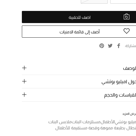
اضف للحقيبة
أضف إلى قائمة الامنيات
شاركة
لوصف
ول اميليو بوتشي
لقياسات والحجم
رض المزيد
ميليو بوتشي
الأطفال
مستلزمات البنات
ملابس البنات
نطال بطبعة مموهة وقصة مستقيمة للأطفال