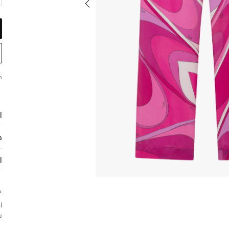
م
ا
ح
ا
ع
ا
ب