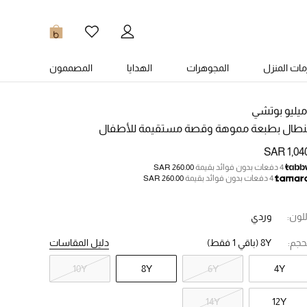
0
ات المنزل
المجوهرات
الهدايا
المصممون
ميليو بوتشي
نطال بطبعة مموهة وقصة مستقيمة للأطفال
SAR 1,04
4 دفعات بدون فوائد بقيمة
SAR 260.00
4 دفعات بدون فوائد بقيمة
SAR 260.00
للون:
وردي
حجم:
8Y
(باقي 1 فقط)
دليل المقاسات
10Y
8Y
6Y
4Y
14Y
12Y