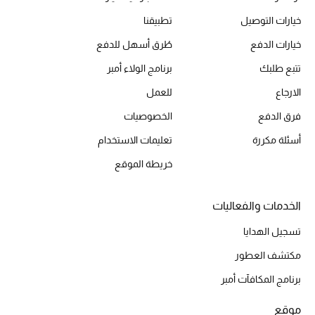
خيارات التوصيل
تطبيقنا
الأحذية
خيارات الدفع
طُرق أسهل للدفع
تتبع طلبك
برنامج الولاء أمبر
أمنيات تتلألأ مع النجوم
الارجاع
للعمل
أحذية النسائية
فرق الدفع
الخصوصيات
أسئلة مكررة
تعليمات الاستخدام
تشكيلة الأحذية
خريطة الموقع
الأحذية الرجالية
الخدمات والفعاليات
أحذية للأطفال
تسجيل الهدايا
أبرز المصممين
مكتشف العطور
تشكيلة الأحذية
برنامج المكافآت أمبر
موقع