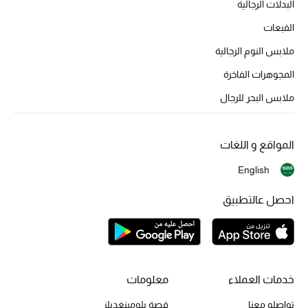
البدلات الرجالية
الموسم الجديد
القبعات
ملابس النوم الرجالية
الحقائب النسائية
المجوهرات الفاخرة
دليل ملتزمات الحقائب
ملابس البحر للرجال
حقائب رجالية
المواقع و اللغات
حقائب الأطفال
English
أبرز المصممين
احصل عالتطبيق
دليل ملتزمات الحقائب
أبرز الحقائب
خدمات العملاء
معلومات
تسوقوا الحقائب
تواصلو معنا
قصة بلومينغديلز