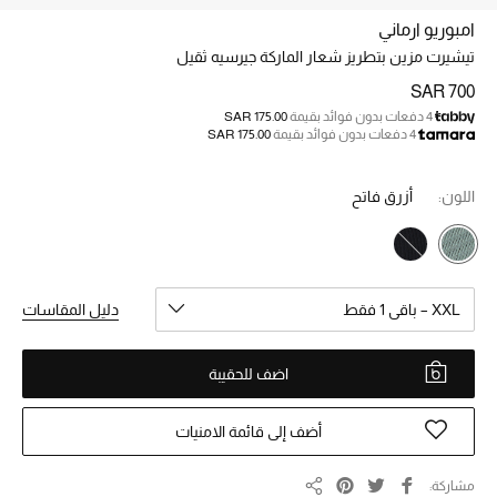
الجمال
امبوريو ارماني
الأطفال
تيشيرت مزين بتطريز شعار الماركة جيرسيه ثقيل
SAR 700
مستلزمات المنزل
4 دفعات بدون فوائد بقيمة
SAR 175.00
4 دفعات بدون فوائد بقيمة
SAR 175.00
المجوهرات
اللون:
أزرق فاتح
جديد لدينا
نسوقوا أحدث ما وصلنا
XXL – باقي 1 فقط
دليل المقاسات
النساء
اضف للحقيبة
عرض جميع المنتجات
أضف إلى قائمة الامنيات
ما وصلنا حديثاً
مشاركة