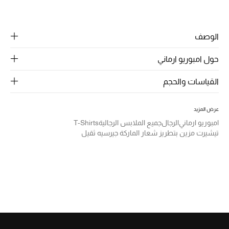
مشاركة
ركن أناقة المنتجعات
الوصف
الموسم الجديد
حول امبوريو ارماني
حصريًا عبر الإنترنت
القياسات والحجم
جميع إصدارتنا النسائية
عرض المزيد
تشكيلة المناسبات للنساء
امبوريو ارماني
الرجال
جميع الملابس الرجالية
T-Shirts
تيشيرت مزين بتطريز شعار الماركة جيرسيه ثقيل
الحب للمحلي
الملابس الرياضية النسائية
تشكيلة الأعراس
حقائب وأحذية متطابقة