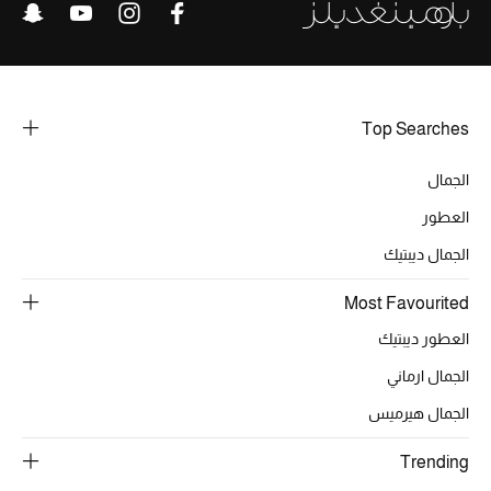
هدايا للنساء
ركن الفخامة
جميع الملابس النسائية
Top Searches
جميع الأحذية النسائية
الجمال
العطور
جميع الحقائب النسائية
الجمال ديبتيك
جميع الإكسسورات النسائية
Most Favourited
العطور ديبتيك
موضة نسائية
الجمال ارماني
تسوقوا للنساء
الجمال هيرميس
الحقائب
Trending