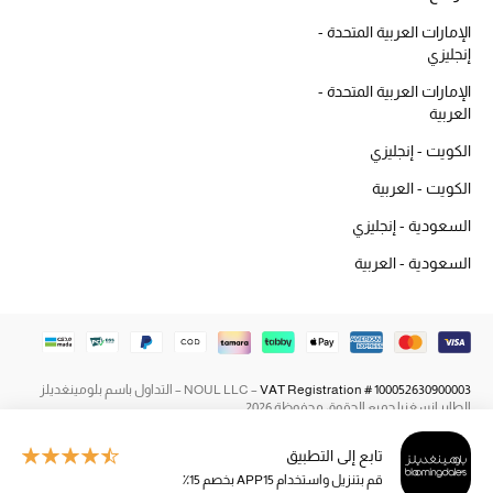
أحذية مختارة
الإمارات العربية المتحدة -
تسوقوا الأحذية
إنجليزي
الإمارات العربية المتحدة -
العربية
الجمال
الكويت - إنجليزي
الكويت - العربية
جميع مستحضرات الجمال
السعودية - إنجليزي
الجديد في عالم الجمال
السعودية - العربية
الأكثر مبيعاً
العطور
VAT Registration # 100052630900003
NOUL LLC –
– التداول باسم بلومينغديلز
مكتشف العطور
الطاير إنسغنيا جميع الحقوق محفوظة 2026
تابع إلى التطبيق
المكياج
قم بتنزيل واستخدام APP15 بخصم 15٪