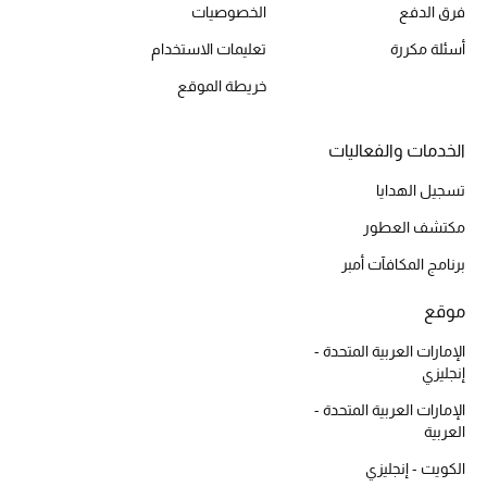
فرق الدفع
الخصوصيات
العناية بالبشرة
أسئلة مكررة
تعليمات الاستخدام
مستحضرات العناية
خريطة الموقع
مستحضرات الاستحمام والعناية بالجسم
الخدمات والفعاليات
العناية بالشعر
تسجيل الهدايا
مكتشف العطور
الصحة والعافية
برنامج المكافآت أمبر
هدايا
موقع
دليل مستلزمات الجمال
الإمارات العربية المتحدة -
إنجليزي
أبرز الماركات
الإمارات العربية المتحدة -
العربية
الكويت - إنجليزي
ماركات جديدة للجمال