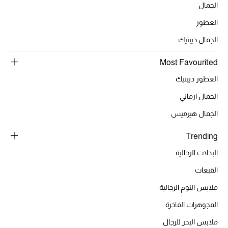
الجمال
العطور
الأحذية
الجمال ديبتيك
أمنيات تتلألأ مع النجوم
Most Favourited
أحذية النسائية
العطور ديبتيك
الجمال ارماني
تشكيلة الأحذية
الجمال هيرميس
الأحذية الرجالية
Trending
أحذية للأطفال
البدلات الرجالية
القبعات
أبرز المصممين
ملابس النوم الرجالية
تشكيلة الأحذية
المجوهرات الفاخرة
ملابس البحر للرجال