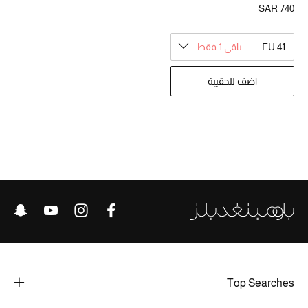
SAR 740
الموسم الجديد
EU 41
باقي 1 فقط
الحقائب النسائية
اضف للحقيبة
دليل ملتزمات الحقائب
حقائب رجالية
حقائب الأطفال
أبرز المصممين
دليل ملتزمات الحقائب
أبرز الحقائب
Top Searches
تسوقوا الحقائب