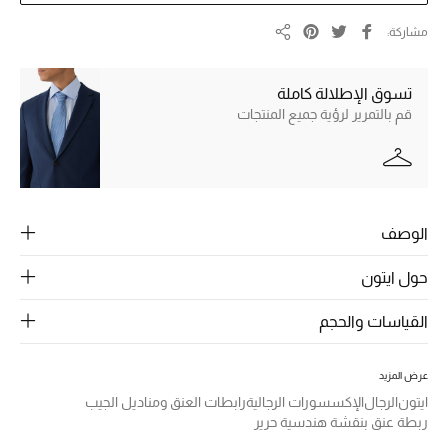
ركن أناقة المنتجعات
مشاركة
مشاركة
الموسم الجديد
تسوق الإطلالة كاملة
قم بالتمرير لرؤية جميع المنتجات
حصريًا عبر الإنترنت
جميع إصدارتنا النسائية
تشكيلة المناسبات للنساء
الوصف
الحب للمحلي
حول ايتون
الملابس الرياضية النسائية
القياسات والحجم
تشكيلة الأعراس
عرض المزيد
ايتون
الرجال
الإكسسورات الرجالية
رابطات العنق ومناديل الجيب
حقائب وأحذية متطابقة
ربطة عنق بنقشة هندسية حرير