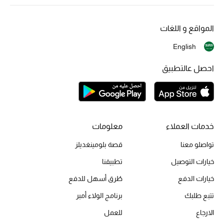
أحذية مختارة
تسوقوا الأحذية
المواقع و اللغات
English
الجمال
احصل عالتطبيق
جميع مستحضرات الجمال
الجديد في عالم الجمال
خدمات العملاء
معلومات
الأكثر مبيعاً
تواصلو معنا
قصة بلومينغديلز
العطور
خيارات التوصيل
تطبيقنا
خيارات الدفع
طُرق أسهل للدفع
مكتشف العطور
تتبع طلبك
برنامج الولاء أمبر
المكياج
الارجاع
للعمل