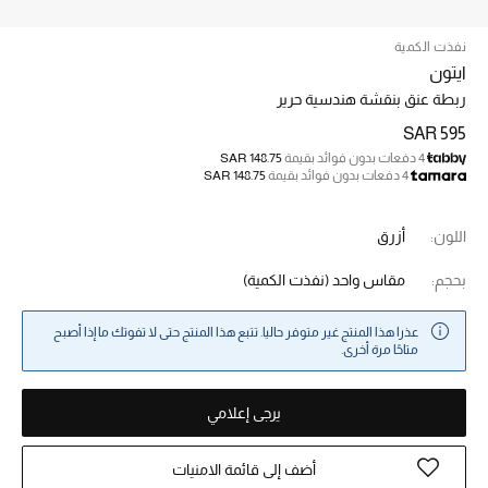
الجمال
نفذت الكمية
الأطفال
ايتون
ربطة عنق بنقشة هندسية حرير
مستلزمات المنزل
SAR 595
4 دفعات بدون فوائد بقيمة
SAR 148.75
المجوهرات
4 دفعات بدون فوائد بقيمة
SAR 148.75
اللون:
أزرق
جديد لدينا
نسوقوا أحدث ما وصلنا
بحجم:
مقاس واحد
(نفذت الكمية)
عذرا هذا المنتج غير متوفر حاليا. تتبع هذا المنتج حتى لا تفوتك ما إذا أصبح
النساء
متاحًا مرة أخرى.
عرض جميع المنتجات
يرجى إعلامي
ما وصلنا حديثاً
أضف إلى قائمة الامنيات