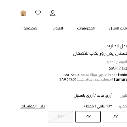
0
ات المنزل
المجوهرات
الهدايا
المصممون
يدل اند ثريد
ستان إيدن روز بكاب للأطفال
لموسم الجديد
SAR 2,18
4 دفعات بدون فوائد بقيمة
SAR 545.00
4 دفعات بدون فوائد بقيمة
SAR 545.00
للون:
أزرق فاتح / أزرق باستيل
حجم:
10Y
(باقي 1 فقط)
دليل المقاسات
12Y
10Y
8Y