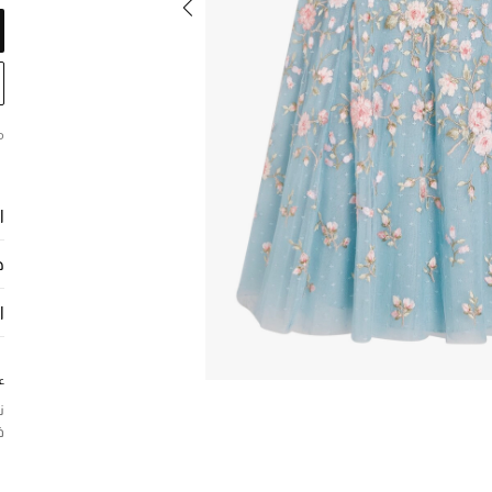
م
ا
ح
ا
ع
ن
ف