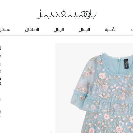
ب
الأحذية
الجمال
الرجال
الأطفال
مستلزم
ن
ف
ا
0
ا
ب