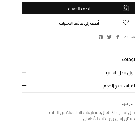
اضف للحقيبة
أضف إلى قائمة الامنيات
شاركة
لوصف
ول نيدل اند ثريد
لقياسات والحجم
رض المزيد
يدل اند ثريد
الأطفال
مستلزمات البنات
ملابس البنات
ستان إيدن روز بكاب للأطفال