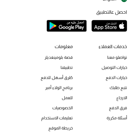
أحذية مختارة
احصل عالتطبيق
تسوقوا الأحذية
الجمال
خدمات العملاء
معلومات
جميع مستحضرات الجمال
تواصلو معنا
قصة بلومينغديلز
الجديد في عالم الجمال
خيارات التوصيل
تطبيقنا
خيارات الدفع
طُرق أسهل للدفع
الأكثر مبيعاً
تتبع طلبك
برنامج الولاء أمبر
العطور
الارجاع
للعمل
فرق الدفع
الخصوصيات
مكتشف العطور
أسئلة مكررة
تعليمات الاستخدام
المكياج
خريطة الموقع