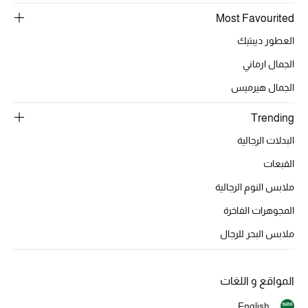
Most Favourited
الأحذية
العطور ديبتيك
الجمال ارماني
أمنيات تتلألأ مع النجوم
الجمال هيرميس
أحذية النسائية
Trending
تشكيلة الأحذية
البدلات الرجالية
القبعات
الأحذية الرجالية
ملابس النوم الرجالية
أحذية للأطفال
المجوهرات الفاخرة
ملابس البحر للرجال
أبرز المصممين
تشكيلة الأحذية
المواقع و اللغات
English