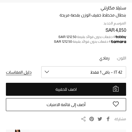
الجمال
ستيلا مكارتني
الأطفال
بنطال مخطط خفيف الوزن بقصة مريحة
الموسم الجديد
مستلزمات المنزل
SAR 4,850
4 دفعات بدون فوائد بقيمة
SAR 1212.50
4 دفعات بدون فوائد بقيمة
SAR 1212.50
المجوهرات
اللون:
رمادي
جديد لدينا
IT 42 – باقي 1 فقط
دليل المقاسات
نسوقوا أحدث ما وصلنا
اضف للحقيبة
النساء
أضف إلى قائمة الامنيات
عرض جميع المنتجات
مشاركة
مشاركة
ما وصلنا حديثاً