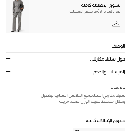
تسوق الإطلالة كاملة
ركن أناقة المنتجعات
قم بالتمرير لرؤية جميع المنتجات
الموسم الجديد
حصريًا عبر الإنترنت
الوصف
جميع إصدارتنا النسائية
حول ستيلا مكارتني
تشكيلة المناسبات للنساء
القياسات والحجم
الحب للمحلي
عرض المزيد
الملابس الرياضية النسائية
ستيلا مكارتني
النساء
جميع الملابس النسائية
البناطيل
بنطال مخطط خفيف الوزن بقصة مريحة
تشكيلة الأعراس
حقائب وأحذية متطابقة
تسوق الإطلالة كاملة