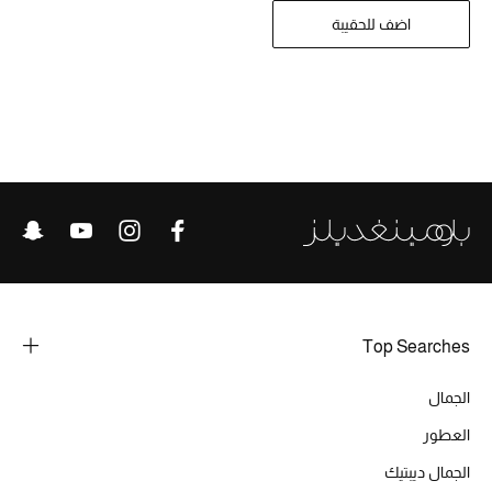
اضف للحقيبة
الموسم الجديد
الحقائب النسائية
دليل ملتزمات الحقائب
حقائب رجالية
حقائب الأطفال
أبرز المصممين
Top Searches
دليل ملتزمات الحقائب
الجمال
العطور
أبرز الحقائب
تسوقوا الحقائب
الجمال ديبتيك