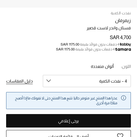
الجمال
نفذت الكمية
الأطفال
زيمرمان
فستان واندر لاست قصير
مستلزمات المنزل
SAR 4,700
4 دفعات بدون فوائد بقيمة
SAR 1175.00
المجوهرات
4 دفعات بدون فوائد بقيمة
SAR 1175.00
اللون:
ألوان متعددة
جديد لدينا
نسوقوا أحدث ما وصلنا
4 – نفذت الكمية
دليل المقاسات
النساء
عذرا هذا المنتج غير متوفر حاليا. تتبع هذا المنتج حتى لا تفوتك ما إذا أصبح
متاحًا مرة أخرى.
عرض جميع المنتجات
يرجى إعلامي
ما وصلنا حديثاً
أضف إلى قائمة الامنيات