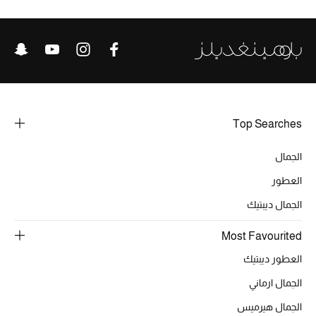
هدايا للنساء
ركن الفخامة
جميع الملابس النسائية
جميع الأحذية النسائية
Top Searches
جميع الحقائب النسائية
الجمال
جميع الإكسسورات النسائية
العطور
الجمال ديبتيك
موضة نسائية
Most Favourited
تسوقوا للنساء
العطور ديبتيك
الجمال ارماني
الحقائب
الجمال هيرميس