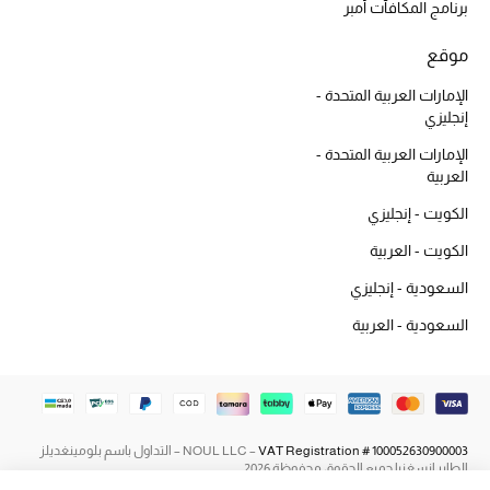
برنامج المكافآت أمبر
أحذية مختارة
تسوقوا الأحذية
موقع
الإمارات العربية المتحدة -
إنجليزي
الجمال
الإمارات العربية المتحدة -
العربية
جميع مستحضرات الجمال
الكويت - إنجليزي
الجديد في عالم الجمال
الكويت - العربية
السعودية - إنجليزي
الأكثر مبيعاً
السعودية - العربية
العطور
مكتشف العطور
VAT Registration # 100052630900003
NOUL LLC –
– التداول باسم بلومينغديلز
المكياج
الطاير إنسغنيا جميع الحقوق محفوظة 2026