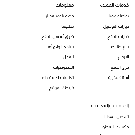
خدمات العملاء
معلومات
الأحذية
تواصلو معنا
قصة بلومينغديلز
خيارات التوصيل
تطبيقنا
أمنيات تتلألأ مع النجوم
خيارات الدفع
طُرق أسهل للدفع
أحذية النسائية
تتبع طلبك
برنامج الولاء أمبر
الارجاع
للعمل
تشكيلة الأحذية
فرق الدفع
الخصوصيات
الأحذية الرجالية
أسئلة مكررة
تعليمات الاستخدام
خريطة الموقع
أحذية للأطفال
أبرز المصممين
الخدمات والفعاليات
تسجيل الهدايا
تشكيلة الأحذية
مكتشف العطور