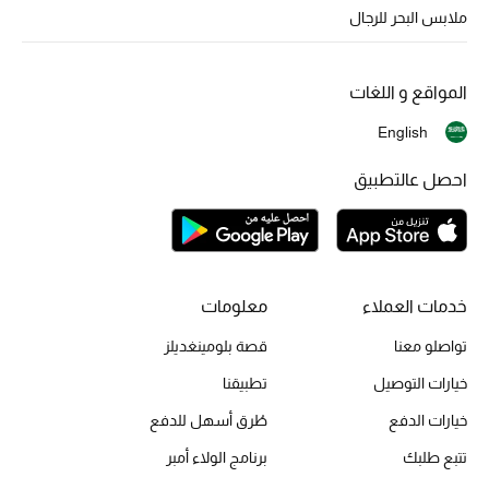
ملابس البحر للرجال
هدايا للنساء
ركن الفخامة
المواقع و اللغات
جميع الملابس النسائية
English
احصل عالتطبيق
جميع الأحذية النسائية
جميع الحقائب النسائية
جميع الإكسسورات النسائية
خدمات العملاء
معلومات
تواصلو معنا
قصة بلومينغديلز
خيارات التوصيل
تطبيقنا
موضة نسائية
تسوقوا للنساء
خيارات الدفع
طُرق أسهل للدفع
تتبع طلبك
برنامج الولاء أمبر
الحقائب