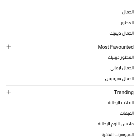
الجمال
ركن أناقة المنتجعات
العطور
الموسم الجديد
الجمال ديبتيك
حصريًا عبر الإنترنت
Most Favourited
جميع إصدارتنا النسائية
العطور ديبتيك
الجمال ارماني
تشكيلة المناسبات للنساء
الجمال هيرميس
الحب للمحلي
Trending
الملابس الرياضية النسائية
البدلات الرجالية
القبعات
تشكيلة الأعراس
ملابس النوم الرجالية
حقائب وأحذية متطابقة
المجوهرات الفاخرة