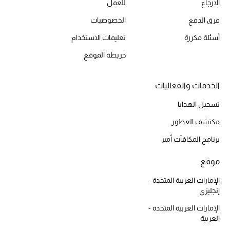
الارجاع
للعمل
فرق الدفع
الخصوصيات
الموسم الجديد
أسئلة مكررة
تعليمات الاستخدام
الحقائب النسائية
خريطة الموقع
دليل ملتزمات الحقائب
الخدمات والفعاليات
حقائب رجالية
تسجيل الهدايا
مكتشف العطور
حقائب الأطفال
برنامج المكافآت أمبر
أبرز المصممين
موقع
دليل ملتزمات الحقائب
الإمارات العربية المتحدة -
إنجليزي
الإمارات العربية المتحدة -
العربية
أبرز الحقائب