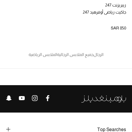
الجمال
ريبريزنت 247
جاكيت رياضي أوفرهيد 247
الأطفال
SAR 850
مستلزمات المنزل
المجوهرات
الرجال
جميع الملابس الرجالية
الملابس الرياضية
جديد لدينا
نسوقوا أحدث ما وصلنا
النساء
عرض جميع المنتجات
ما وصلنا حديثاً
Top Searches