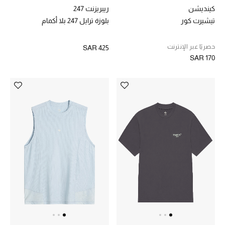
الجمال
كينديشن
ريبريزنت 247
تيشيرت كور
بلوزة ترايل 247 بلا أكمام
الأطفال
حصريًا عبر الإنترنت
SAR 425
مستلزمات المنزل
SAR 170
المجوهرات
جديد لدينا
نسوقوا أحدث ما وصلنا
النساء
عرض جميع المنتجات
ما وصلنا حديثاً