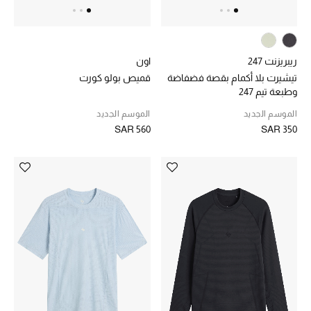
هدايا للنساء
ركن الفخامة
ريبريزنت 247
اون
تيشيرت بلا أكمام بقصة فضفاضة
قميص بولو كورت
جميع الملابس النسائية
وطبعة تيم 247
الموسم الجديد
الموسم الجديد
جميع الأحذية النسائية
SAR 560
SAR 350
جميع الحقائب النسائية
جميع الإكسسورات النسائية
موضة نسائية
تسوقوا للنساء
الحقائب