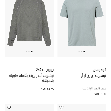
دليل مستلزمات الرجال
أبرز المصممين
جميع الملابس الرجالية
الأحذية الرجالية
جميع الإكسسورات الرجالية
حقائب رجالية
كينديشن
ريبريزنت 247
تيشيرت أي إي آر أو
تيشيرت أب رايزينغ بأكمام طويلة
بلا حياكة
العناية الشخصية بالرجال
حصريًا عبر الإنترنت
SAR 475
SAR 190
صُممت للرجال
تسوقوا للرجال