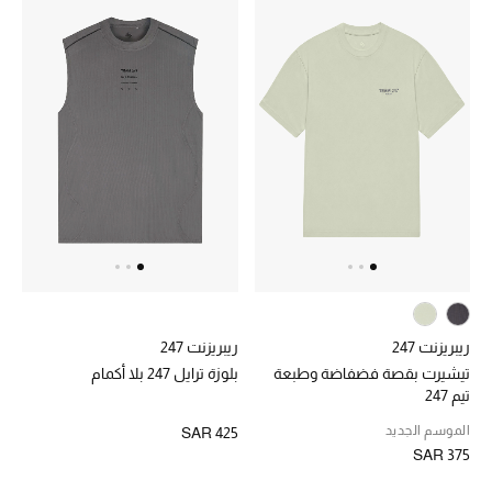
الأطفال
عرض جميع المنتجات
عودة صغاركم للمدارس
الهدايا
الموسم الجديد
ما وصل حديثاً
ريبريزنت 247
ريبريزنت 247
تيشيرت بقصة فضفاضة وطبعة
بلوزة ترايل 247 بلا أكمام
تيم 247
ركن أناقة المنتجعات
الموسم الجديد
SAR 425
هدايا للأطفال
SAR 375