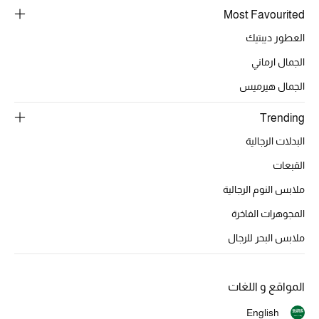
Most Favourited
الهدايا
العطور ديبتيك
الجمال ارماني
ما وصلنا حديثا
الجمال هيرميس
أبرز المصممين
Trending
غرفة الطعام
البدلات الرجالية
القبعات
الديكورات والإكسسوارات
ملابس النوم الرجالية
الشراشف
المجوهرات الفاخرة
الحمام
ملابس البحر للرجال
الشموع والعطور المنزلية
المواقع و اللغات
English