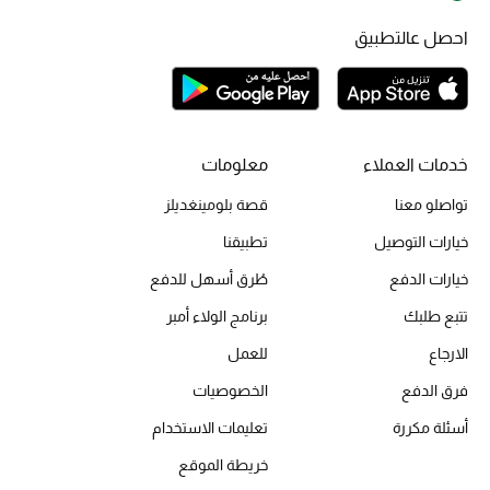
مستلزمات المنزل
احصل عالتطبيق
تسوقوا للمنزل
المجوهرات
خدمات العملاء
معلومات
عرض كل التنزيلات
تواصلو معنا
قصة بلومينغديلز
خيارات التوصيل
تطبيقنا
أبرز المصممين
خيارات الدفع
طُرق أسهل للدفع
مجوهرات فاخرة للنساء
تتبع طلبك
برنامج الولاء أمبر
مجوهرات عصرية للنساء
الارجاع
للعمل
فرق الدفع
الخصوصيات
إكسسوارات للرجال
أسئلة مكررة
تعليمات الاستخدام
مجوهرات فاخرة للأطفال
خريطة الموقع