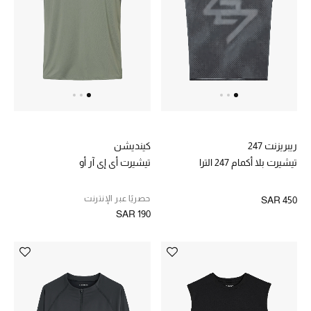
المكياج
العناية بالبشرة
مستحضرات العناية
مستحضرات الاستحمام والعناية بالجسم
العناية بالشعر
ريبريزنت 247
كينديشن
تيشيرت بلا أكمام 247 الترا
تيشيرت أي إي آر أو
الصحة والعافية
حصريًا عبر الإنترنت
SAR 450
هدايا
SAR 190
دليل مستلزمات الجمال
أبرز الماركات