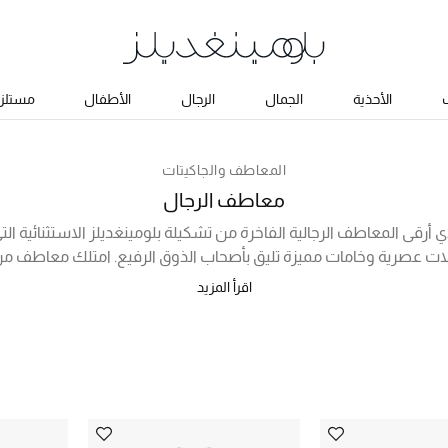
ب
الأحذية
الجمال
الرجال
الأطفال
مستلزم
المعاطف والجاكيتات
معاطف الرجال
 أرقى المعاطف الرجالية الفاخرة من تشكيلة بلومينغديلز الاستثنائية ا
يلات عصرية وخامات مميزة تليق بأصحاب الذوق الرفيع. امتلك معاطف من 
و ارماني، مونكليه، والمزيد من أشهر المصممين، واستمتع بموديلات ف
اقرأ المزيد
ف المصنوعة من البولياميد مع غطاء رأس ولمسات جمالية رائعة، إلى جان
المثالية لمختلف المناسبات. تسوق أونلاين في السعودية الآن!