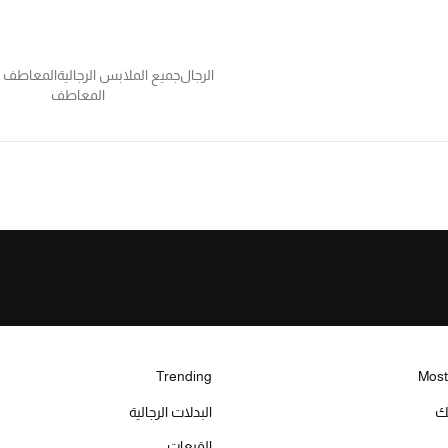
الرجال
جميع الملابس الرجالية
المعاطف و
المعاطف
Trending
Most
يك
البدلات الرجالية
القبعات