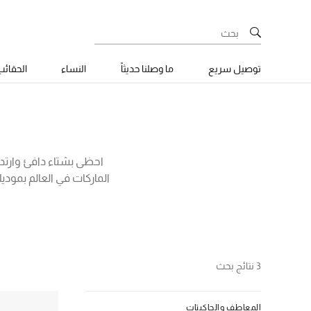
توصيل سريع
ما وصلنا حديثاً
النساء
الحقائ
احظى بشتاء دافئ وارتدي
الماركات في العالم بمود
غوس، ستون ايلاند، امبوري
بالزغب والريش، والمعاط
3 نتائج بحث
المعاطف والجاكيتات