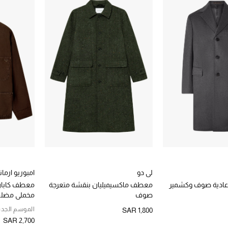
لي دو
امبوريو ارمان
ادية صوف وكشمير
معطف ماكسيميليان بنقشة متعرجة
معطف كابان
صوف
مخملي مضلع
الموسم الجدي
SAR 1,800
SAR 2,700