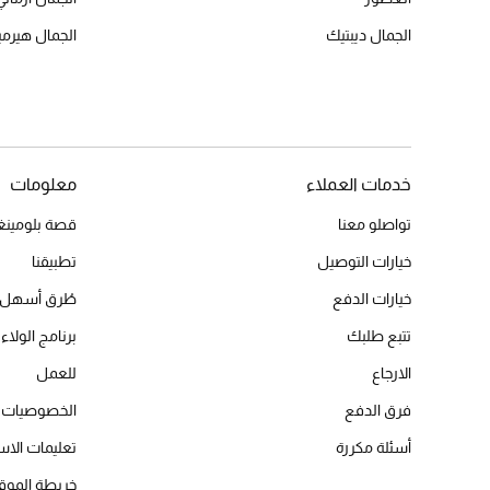
الجمال ديبتيك
الجمال هير
خدمات العملاء
معلومات
تواصلو معنا
قصة بلومينغد
خيارات التوصيل
تطبيقنا
خيارات الدفع
طُرق أسهل 
تتبع طلبك
برنامج الولاء 
الارجاع
للعمل
فرق الدفع
الخصوصيات
أسئلة مكررة
تعليمات الاس
خريطة الموق