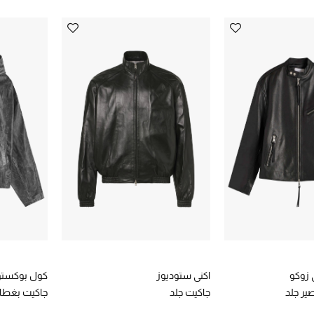
 زوكو
اكني ستوديوز
كول بوكست
ير جلد
جاكيت جلد
جاكيت بغطاء