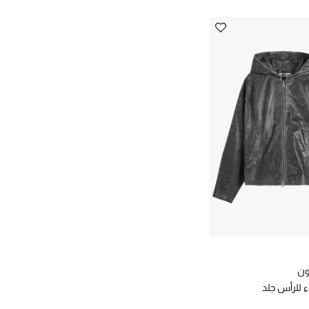
ون
 للرأس جلد