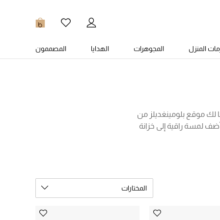
0
ات المنزل
المجوهرات
الهدايا
المصممون
ها لك موقع بلومينغديلز من
ضف لمسة راقية إلى خزانة
ا بكل سهولة مع بنطال جينز
 جاكيتات الجلد الرجالية
المختارات