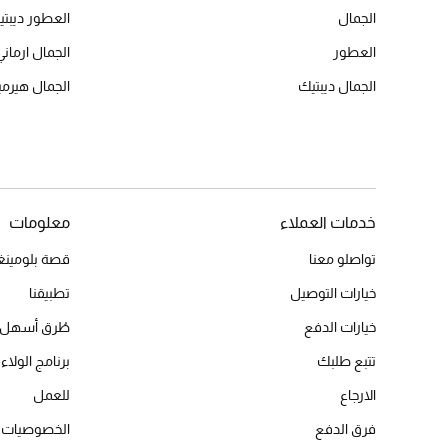
الجمال
العطور ديبت
العطور
الجمال ارماني
الجمال ديبتيك
الجمال هير
خدمات العملاء
معلومات
تواصلو معنا
قصة بلومينغد
خيارات التوصيل
تطبيقنا
خيارات الدفع
طُرق أسهل 
تتبع طلبك
برنامج الولاء 
الارجاع
للعمل
فرق الدفع
الخصوصيات