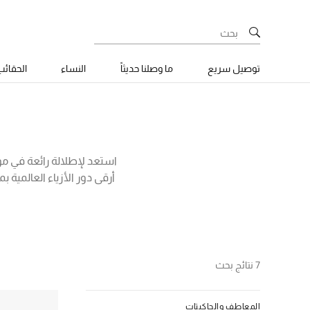
توصيل سريع
ما وصلنا حديثاً
النساء
الحقائ
استعد لإطلالة رائعة في موس
أرقى دور الأزياء العالمي
ملابسك واختر جاكيت جلد فخم
وتيشيرت أبيض لإطلالة كاج
7 نتائج بحث
المعاطف والجاكيتات