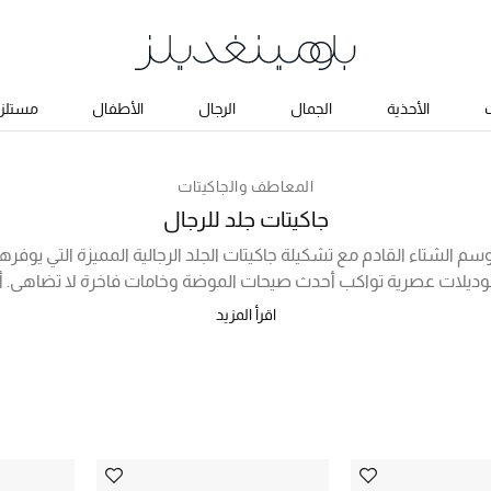
ب
الأحذية
الجمال
الرجال
الأطفال
مستلزم
المعاطف والجاكيتات
جاكيتات جلد للرجال
م الشتاء القادم مع تشكيلة جاكيتات الجلد الرجالية المميزة التي يوفر
ة بموديلات عصرية تواكب أحدث صيحات الموضة وخامات فاخرة لا تضاهى. أ
 من المجموعة الاستثنائية التي لا تفوّت أدناه، والتي يمكنك تنسيقه
اقرأ المزيد
وال رائعة أو مع قميص فاخر وحذاء كلاسيكي لإطلالة رسمية جذابة. تسوق
أونلاين في السعودية الآن واستمتع بموسم شتوي لا يُنسى!