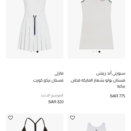
هدايا للنساء
ركن الفخامة
جميع الملابس النسائية
جميع الأحذية النسائية
جميع الحقائب النسائية
سبورتي أند ريتش
فارلي
جميع الإكسسورات النسائية
فستان بولو بشعار الماركة قطن
فستان نيكو كورت
بيكيه
الموسم الجديد
SAR 775
SAR 820
موضة نسائية
تسوقوا للنساء
الحقائب