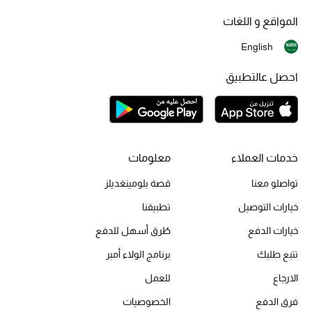
المواقع و اللغات
الأطفال
English
احصل عالتطبيق
عرض جميع المنتجات
عودة صغاركم للمدارس
الهدايا
خدمات العملاء
معلومات
تواصلو معنا
قصة بلومينغديلز
الموسم الجديد
خيارات التوصيل
تطبيقنا
ما وصل حديثاً
خيارات الدفع
طُرق أسهل للدفع
ركن أناقة المنتجعات
تتبع طلبك
برنامج الولاء أمبر
الارجاع
للعمل
هدايا للأطفال
فرق الدفع
الخصوصيات