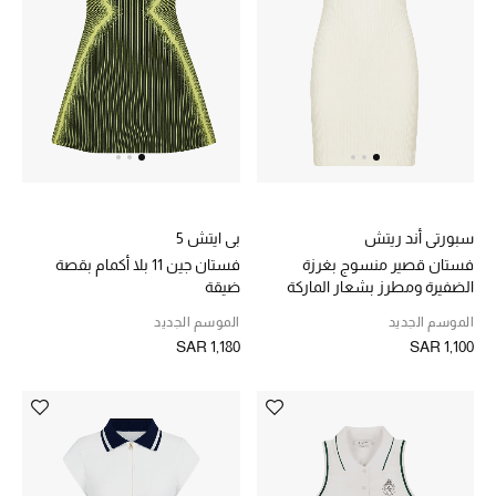
ركن أناقة المنتجعات
الموسم الجديد
حصريًا عبر الإنترنت
جميع إصدارتنا النسائية
سبورتي أند ريتش
بي ايتش 5
تشكيلة المناسبات للنساء
فستان قصير منسوج بغرزة
فستان جين 11 بلا أكمام بقصة
الضفيرة ومطرز بشعار الماركة
ضيقة
الحب للمحلي
الموسم الجديد
الموسم الجديد
SAR 1,180
SAR 1,100
الملابس الرياضية النسائية
تشكيلة الأعراس
حقائب وأحذية متطابقة