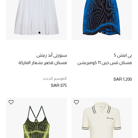
الجمال
الأطفال
مستلزمات المنزل
المجوهرات
بي ايتش 5
سبورتي أند ريتش
فستان تنس جين 11 كومبريشن
فستان قصير بشعار الماركة
جديد لدينا
نسوقوا أحدث ما وصلنا
الموسم الجديد
SAR 1,200
SAR 875
النساء
عرض جميع المنتجات
ما وصلنا حديثاً