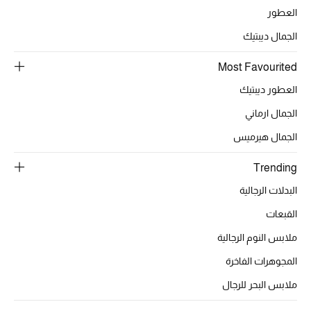
العطور
دليل مستلزمات الرجال
الجمال ديبتيك
أبرز المصممين
Most Favourited
العطور ديبتيك
جميع الملابس الرجالية
الجمال ارماني
الأحذية الرجالية
الجمال هيرميس
جميع الإكسسورات الرجالية
Trending
البدلات الرجالية
حقائب رجالية
القبعات
العناية الشخصية بالرجال
ملابس النوم الرجالية
المجوهرات الفاخرة
ملابس البحر للرجال
صُممت للرجال
تسوقوا للرجال