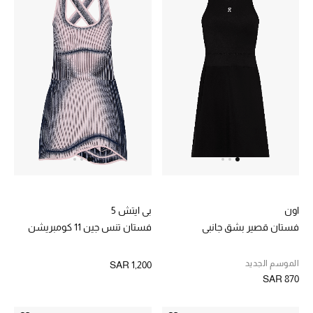
تسوقوا الحقائب
الأحذية
أمنيات تتلألأ مع النجوم
أحذية النسائية
تشكيلة الأحذية
الأحذية الرجالية
اون
بي ايتش 5
فستان قصير بشق جانبي
فستان تنس جين 11 كومبريشن
أحذية للأطفال
الموسم الجديد
SAR 1,200
أبرز المصممين
SAR 870
تشكيلة الأحذية